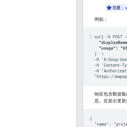
注意
：
例如：
curl -X POST -
"displayName
    "usage": "U
  }' \

  -H 'X-Goog-Use
  -H 'Content-Ty
  -H "Authorizat
  "https://mapsp
响应包含数据集的
息。在发出更新
{

  "name": "proj