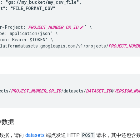
: "gs://my_bucket/my_csv_file",

at": "FILE_FORMAT_CSV"
r-Project: 
PROJECT_NUMBER_OR_ID
' \

pe: application/json" \

ion: Bearer $TOKEN" \

latformdatasets.googleapis.com/v1/projects/
PROJECT_NUMB
ects/
PROJECT_NUMBER_OR_ID
/datasets/
DATASET_ID
@
VERSION_NU
传数据
数据，请向
datasets
端点发送 HTTP
POST
请求，其中还包含数