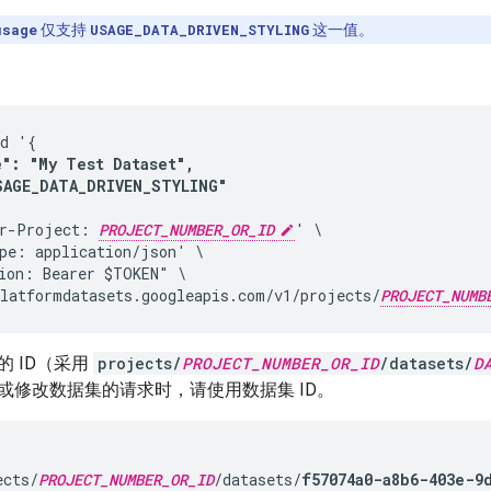
usage
仅支持
USAGE_DATA_DRIVEN_STYLING
这一值。
d '{

": "My Test Dataset", 

SAGE_DATA_DRIVEN_STYLING"
r-Project: 
PROJECT_NUMBER_OR_ID
' \

pe: application/json' \

ion: Bearer $TOKEN" \

latformdatasets.googleapis.com/v1/projects/
PROJECT_NUMB
 ID（采用
projects/
PROJECT_NUMBER_OR_ID
/datasets/
D
或修改数据集的请求时，请使用数据集 ID。
ects/
PROJECT_NUMBER_OR_ID
/datasets/
f57074a0-a8b6-403e-9