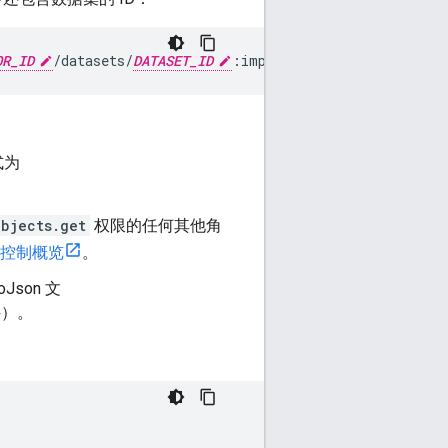
OR_ID
/datasets/
DATASET_ID
:import
式为
objects.get
权限的任何其他角
控制概览
。
oJson 文
件）。