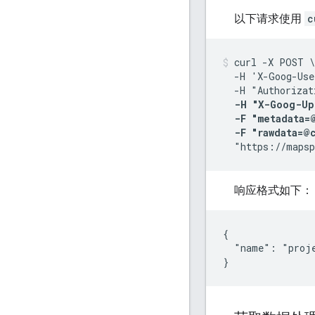
以下请求使用
c
curl -X POST \

  -H 'X-Goog-Use
  -H "Authorizat
-H "X-Goog-Up
  -F "metadata=@
  -F "rawdata=@
  "https://mapsp
响应格式如下：
{

  "name": "proj