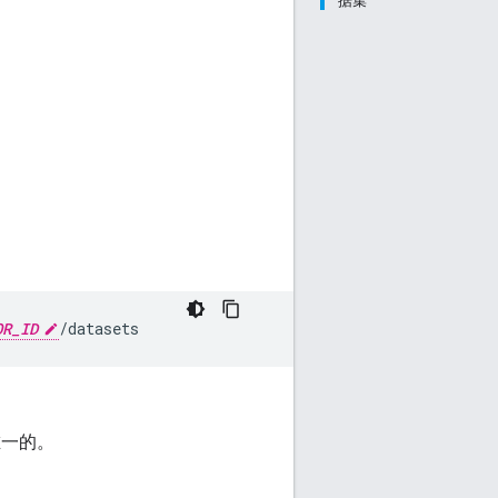
据集
OR_ID
/datasets
一的。