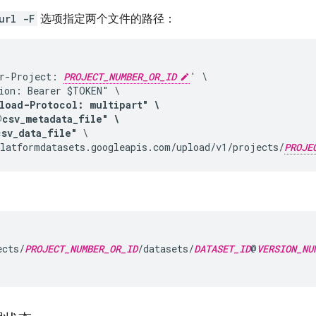
url -F
选项指定两个文件的路径：
r-Project: 
PROJECT_NUMBER_OR_ID
' \

ion: Bearer $TOKEN" \

load-Protocol: multipart" \

csv_metadata_file" \

csv_data_file"
 \

latformdatasets.googleapis.com/upload/v1/projects/
PROJE
ects/
PROJECT_NUMBER_OR_ID
/datasets/
DATASET_ID
@
VERSION_NU