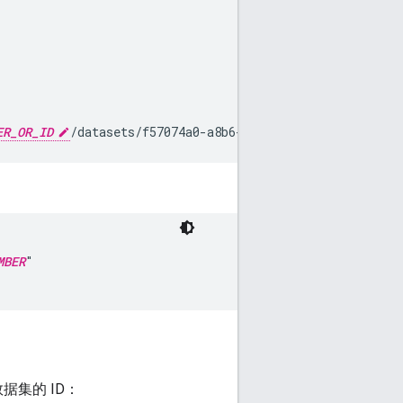
ER_OR_ID
/datasets/f57074a0-a8b6-403e-9df1-e9fc46:impo
MBER
"

据集的 ID：