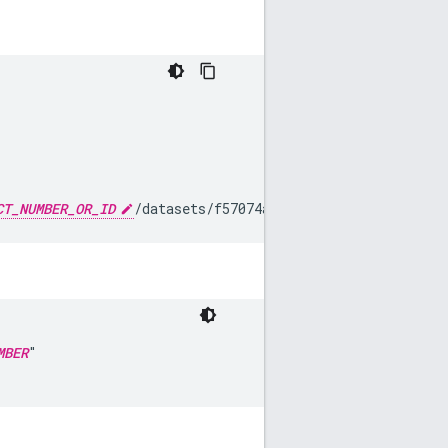
CT_NUMBER_OR_ID
/datasets/f57074a0-a8b6-403e-9df1-e9fc
MBER
"
