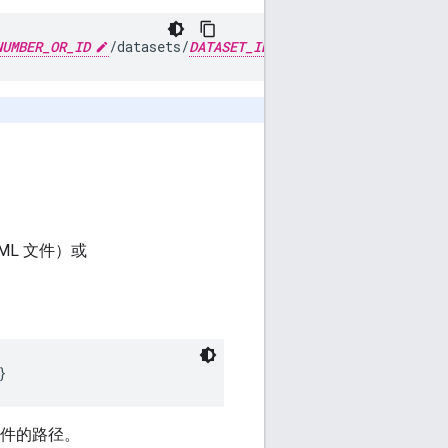
NUMBER_OR_ID
/datasets/
DATASET_ID
:import
。
ML 文件）或
}
 文件的路径。