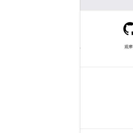
Stack Overflow
在 google-maps 标签下提问。
观摩
了解详情
常见问题解答
功能探索器
API 安全性最佳实践
优化网络服务用量