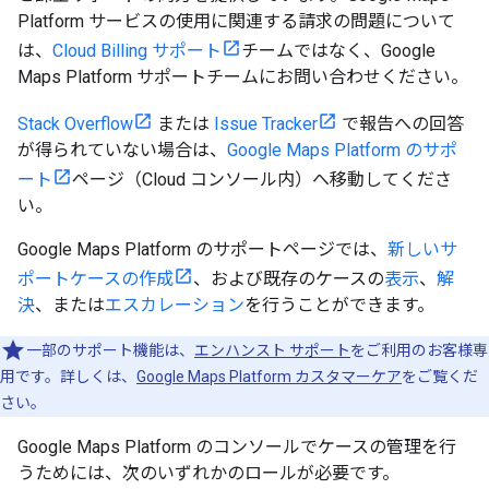
Platform サービスの使用に関連する請求の問題について
は、
Cloud Billing サポート
チームではなく、Google
Maps Platform サポートチームにお問い合わせください。
Stack Overflow
または
Issue Tracker
で報告への回答
が得られていない場合は、
Google Maps Platform のサポ
ート
ページ（Cloud コンソール内）へ移動してくださ
い。
Google Maps Platform のサポートページでは、
新しいサ
ポートケースの作成
、および既存のケースの
表示
、
解
決
、または
エスカレーション
を行うことができます。
一部のサポート機能は、
エンハンスト サポート
をご利用のお客様専
用です。詳しくは、
Google Maps Platform カスタマーケア
をご覧くだ
さい。
Google Maps Platform のコンソールでケースの管理を行
うためには、次のいずれかのロールが必要です。