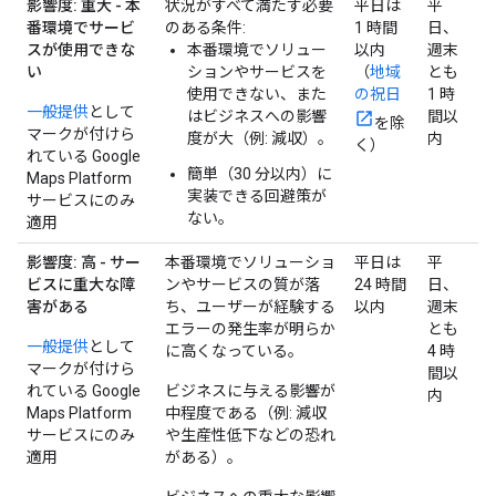
影響度: 重大 - 本
状況がすべて満たす必要
平日は
平
番環境でサービ
のある条件:
1 時間
日、
スが使用できな
本番環境でソリュー
以内
週末
い
ションやサービスを
（
地域
とも
使用できない、また
の祝日
1 時
一般提供
として
はビジネスへの影響
間以
を除
マークが付けら
度が大（例: 減収）。
内
く）
れている Google
簡単（30 分以内）に
Maps Platform
実装できる回避策が
サービスにのみ
ない。
適用
影響度: 高 - サー
本番環境でソリューショ
平日は
平
ビスに重大な障
ンやサービスの質が落
24 時間
日、
害がある
ち、ユーザーが経験する
以内
週末
エラーの発生率が明らか
とも
一般提供
として
に高くなっている。
4 時
マークが付けら
間以
れている Google
ビジネスに与える影響が
内
Maps Platform
中程度である（例: 減収
サービスにのみ
や生産性低下などの恐れ
適用
がある）。