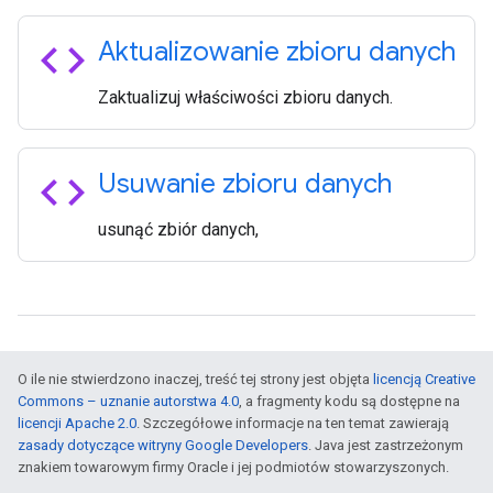
code
Aktualizowanie zbioru danych
Zaktualizuj właściwości zbioru danych.
code
Usuwanie zbioru danych
usunąć zbiór danych,
O ile nie stwierdzono inaczej, treść tej strony jest objęta
licencją Creative
Commons – uznanie autorstwa 4.0
, a fragmenty kodu są dostępne na
licencji Apache 2.0
. Szczegółowe informacje na ten temat zawierają
zasady dotyczące witryny Google Developers
. Java jest zastrzeżonym
znakiem towarowym firmy Oracle i jej podmiotów stowarzyszonych.