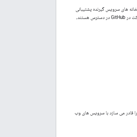
Java Client، Python C و Node.js Client برای خدمات Google Maps، کتابخانه های سرویس گیرنده پشتیبانی
منبع باز هستند. آنها برای دانلود و مشارکت در GitHub در دسترس هستند،
Java Client، Python Cl و Node.js Client برای خدمات Google Maps شما را قادر می سازد با سرویس های وب