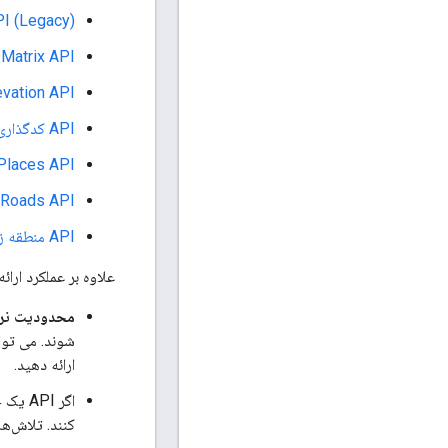
PI (Legacy)
ance Matrix API
evation API
API کدگذاری جغرافیایی
Places API
Roads API
API منطقه زمانی
علاوه بر عملکرد ارائه شده توسط این API ها، کتابخانه های سروی
محدودیت نر
شوند. می توانی
ارائه دهید.
اگر API یک خطای
کنند. تلاش‌ه