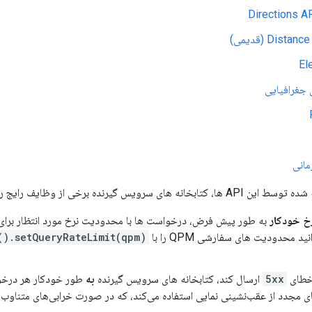
Directions A
Dist (قدیمی)
El
س گیرنده برخی از وظایف رایج را کمی آسان تر می کند.
خ خودکار
به طور پیش فرض، درخواست ها با محدودیت نرخ مورد انتظار برا
د محدودیت های سفارشی QPM را با
().setQueryRateLimit(qpm)
5xx
ارسال کند، کتابخانه های سرویس گیرنده
به
طور خودکار هر درخوا
ای مجدد از عقب‌نشینی نمایی استفاده می‌کند، که در صورت خرابی‌های متناوب 