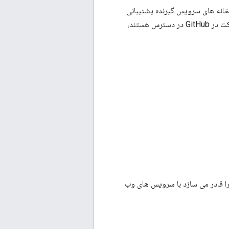
Java Client، Python C و Node.js Client برای خدمات Google Maps، کتابخانه های سرویس گیرنده پشتیبانی
منبع باز هستند. آنها برای دانلود و مشارکت در GitHub در دسترس هستند،
Java Client، Python Cl و Node.js Client برای خدمات Google Maps شما را قادر می سازد با سرویس های وب