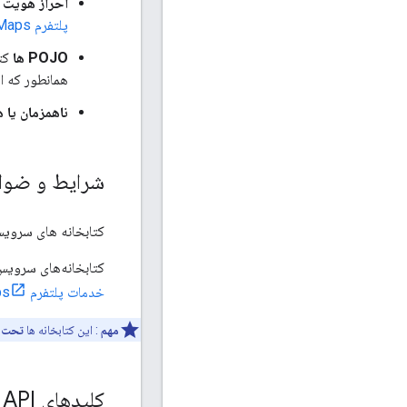
احراز هویت 
پلتفرم Google Maps
POJO ها
همانطور که از API دریافت می کند برمی گرد
ناهمزمان یا 
شرایط و ضوا
کتابخانه های سرویس گیرن
کتابخانه‌های سرویس گیرنده بسته‌ب
خدمات پلتفرم Google Maps
مهم
: این کتابخانه ها
تحت پو
کلیدهای API و شناسه مشتری