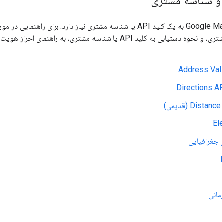
Address Val
Directions A
Dist (قدیمی)
El