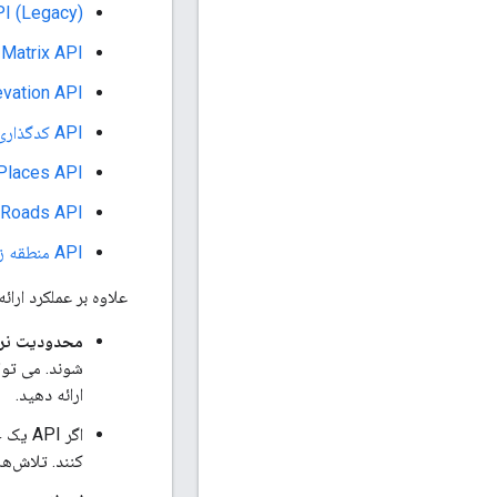
PI (Legacy)
ance Matrix API
evation API
API کدگذاری جغرافیایی
Places API
Roads API
API منطقه زمانی
علاوه بر عملکرد ارائه شده توسط این API ها، کتابخانه های سروی
محدودیت نر
شوند. می توانی
ارائه دهید.
اگر API یک خطای
کنند. تلاش‌ه