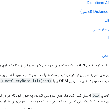
Directions A
Dist (قدیمی)
El
س گیرنده برخی از وظایف رایج را کمی آسان تر می کند.
خ خودکار
به طور پیش فرض، درخواست ها با محدودیت نرخ مورد انتظار برا
د محدودیت های سفارشی QPM را با
().setQueryRateLimit(qpm)
5xx
ارسال کند، کتابخانه های سرویس گیرنده
به
طور خودکار هر درخوا
ای مجدد از عقب‌نشینی نمایی استفاده می‌کند، که در صورت خرابی‌های متناوب 