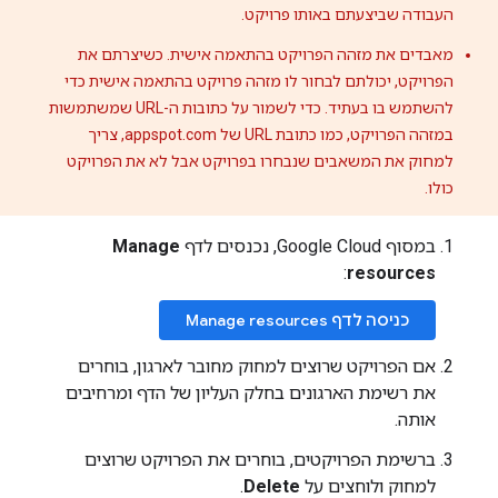
"value"
:
57824
העבודה שביצעתם באותו פרויקט.
}
,
מאבדים את מזהה הפרויקט בהתאמה אישית. כשיצרתם את
"duration"
:
{
"text"
:
"51 mins"
,
הפרויקט, יכולתם לבחור לו מזהה פרויקט בהתאמה אישית כדי
"value"
:
3062
להשתמש בו בעתיד. כדי לשמור על כתובות ה-URL שמשתמשות
}
,
במזהה הפרויקט, כמו כתובת URL של appspot.com, צריך
"end_address"
:
"Universal Studio
למחוק את המשאבים שנבחרו בפרויקט אבל לא את הפרויקט
"end_location"
:
{
כולו.
"lat"
:
34.1330949
,
"lng"
:
-
118.3524442
}
,
במסוף Google Cloud, נכנסים לדף
Manage
"start_address"
:
"Disneyland (Ha
:
resources
"start_location"
:
{
"lat"
:
33.8098177
,
כניסה לדף Manage resources
"lng"
:
-
117.9154353
}
,
אם הפרויקט שרוצים למחוק מחובר לארגון, בוחרים
examp
this
in
shortened
results
Additional
...
את רשימת הארגונים בחלק העליון של הדף ומרחיבים
אותה.
{
:
"overview_polyline"
ברשימת הפרויקטים, בוחרים את הפרויקט שרוצים
"points"
:
"knjmEnjunUbKCfEA?_@]@kM
למחוק ולוחצים על
Delete
.