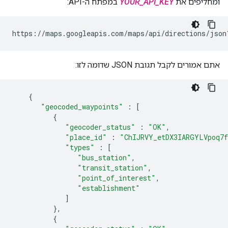
ומחליפים את
YOUR_API_KEY
במפתח ה-API:
https://maps.googleapis.com/maps/api/directions/json
אתם אמורים לקבל תגובת JSON שדומה לזו:
{
"geocoded_waypoints"
:
[
{
"geocoder_status"
:
"OK"
,
"place_id"
:
"ChIJRVY_etDX3IARGYLVpoq7
"types"
:
[
"bus_station"
,
"transit_station"
,
"point_of_interest"
,
"establishment"
]
}
,
{