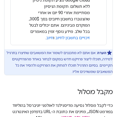
‫Google Cloud מציע תקופת ניסיון
ללא תשלום. תקופת הניסיון
מסתיימת אחרי 90 יום או אחרי
שהצטברו בחשבון חיובים בסך 300$,
המוקדם מביניהם. אתם יכולים לבטל
בכל שלב. מידע נוסף זמין במאמרים
זיכויים בחשבון לחיוב
ו
חיוב
.
הערה
: אם אתם לא מתכננים לשמור את המשאבים שתיצרו בתרגיל
למידה, תוכלו ליצור פרויקט חדש במקום לבחור באחד מהפרויקטים
הקיימים. בסיום התרגיל תוכלו למחוק את הפרויקט ולהסיר את כל
המשאבים שמשויכים אליו.
מקבל מסלול
כדי לקבל מסלול נסיעה מדיסנילנד לאולפני יוניברסל בהוליווד
בפורמט JSON, מזינים את כתובת ה-URL בדפדפן האינטרנט