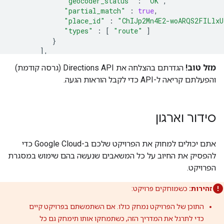
"geocoder_status"
:
"OK"
,
"partial_match"
:
true
,
"place_id"
:
"ChIJp2Mn4E2-woARQS2FILlxU
"types"
:
[
"route"
]
}
]
,
"routes"
:
[
מזל טוב!
הגדרתם בהצלחה את Directions API (גרסה קודמת)
{
והפעלתם קריאה ל-API כדי לקבל הוראות הגעה.
"bounds"
:
{
"northeast"
:
{
"lat"
:
34.1330949
,
"lng"
:
-
117.9143879
סידור וארגון
}
,
"southwest"
:
{
"lat"
:
33.8068768
,
אתם יכולים למחוק את הפרויקט שלכם ב-Google Cloud כדי
"lng"
:
-
118.3527671
להפסיק את החיוב על כל המשאבים שנעשה בהם שימוש במסגרת
}
הפרויקט.
}
,
"copyrights"
:
"Map data ©2016 Google"
,
זהירות:
כשמוחקים פרויקט:
"legs"
:
[
{
התוכן של הפרויקט נמחק כולו. אם השתמשתם בפרויקט קיים
"distance"
:
{
כדי לתרגל את המדריך הזה, כשתמחקו אותו תימחק גם כל
"text"
:
"35.9 mi"
,