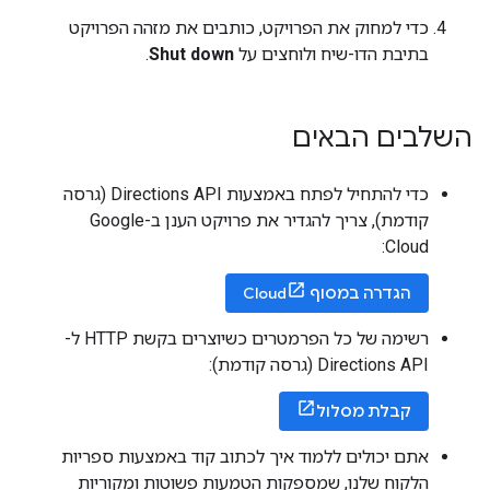
                {MdZwAbDaKbUiB|CgCnDkDbEiE|FqBlDsLd
כדי למחוק את הפרויקט, כותבים את מזהה הפרויקט
                cIHkDXuDn@mCt@mE`BsH|CyAp@}AdAaAtAy@
}
,
בתיבת הדו-שיח ולוחצים על
Shut down
.
"summary"
:
"I-5 N and US-101 N"
,
"warnings"
:
[]
,
"waypoint_order"
:
[]
השלבים הבאים
}
]
,
"status"
:
"OK"
כדי להתחיל לפתח באמצעות Directions API (גרסה
}
קודמת), צריך להגדיר את פרויקט הענן ב-Google
Cloud:
הגדרה במסוף Cloud
רשימה של כל הפרמטרים כשיוצרים בקשת HTTP ל-
Directions API (גרסה קודמת):
קבלת מסלול
אתם יכולים ללמוד איך לכתוב קוד באמצעות ספריות
הלקוח שלנו, שמספקות הטמעות פשוטות ומקוריות