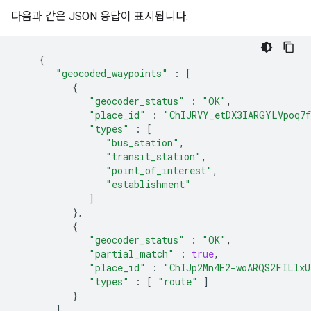
다음과 같은 JSON 응답이 표시됩니다.
{
"geocoded_waypoints"
:
[
{
"geocoder_status"
:
"OK"
,
"place_id"
:
"ChIJRVY_etDX3IARGYLVpoq7
"types"
:
[
"bus_station"
,
"transit_station"
,
"point_of_interest"
,
"establishment"
]
}
,
{
"geocoder_status"
:
"OK"
,
"partial_match"
:
true
,
"place_id"
:
"ChIJp2Mn4E2-woARQS2FILlxU
"types"
:
[
"route"
]
}
]
,