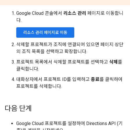
}
,
"end_address"
:
"Universal Studio
Google Cloud 콘솔에서
리소스 관리
페이지로 이동합니
"end_location"
:
{
다.
"lat"
:
34.1330949
,
"lng"
:
-
118.3524442
}
,
리소스 관리 페이지로 이동
"start_address"
:
"Disneyland (Ha
"start_location"
:
{
삭제할 프로젝트가 조직에 연결되어 있으면 페이지 상단
"lat"
:
33.8098177
,
의 조직 목록을 선택하고 확장합니다.
"lng"
:
-
117.9154353
}
,
프로젝트 목록에서 삭제할 프로젝트를 선택하고
삭제
를
클릭합니다.
...
Additional
results
shortened
in
this
examp
대화상자에서 프로젝트 ID를 입력하고
종료
를 클릭하여
프로젝트를 삭제합니다.
"overview_polyline"
:
{
"points"
:
"knjmEnjunUbKCfEA?_@]@kM
                {MdZwAbDaKbUiB|CgCnDkDbEiE|FqBlDsLd
다음 단계
                cIHkDXuDn@mCt@mE`BsH|CyAp@}AdAaAtAy@
}
,
"summary"
:
"I-5 N and US-101 N"
,
Google Cloud 프로젝트를 설정하여 Directions API (기
"warnings"
:
[]
,