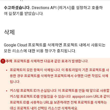
"routes"
:
[
수고하셨습니다.
Directions API (레거시)를 설정하고 호출하
{
여 길찾기를 받았습니다.
"bounds"
:
{
"northeast"
:
{
"lat"
:
34.1330949
,
"lng"
:
-
117.9143879
삭제
}
,
"southwest"
:
{
"lat"
:
33.8068768
,
Google Cloud 프로젝트를 삭제하면 프로젝트 내에서 사용되는
"lng"
:
-
118.3527671
모든 리소스에 대한 비용 청구가 중지됩니다.
}
}
,
주의
: 프로젝트를 삭제하면 다음과 같은 효과가 발생합니다.
"copyrights"
:
"Map data ©2016 Google"
,
"legs"
:
[
프로젝트의 모든 항목이 삭제됩니다. 이 튜토리얼의 기존 프로젝트를 사
{
용한 경우 프로젝트를 삭제하면 프로젝트에서 수행한 다른 작업도 삭제
"distance"
:
{
됩니다.
"text"
:
"35.9 mi"
,
"value"
:
57824
커스텀 프로젝트 ID가 손실됩니다. 이 프로젝트를 만들 때 앞으로 사용할
}
,
커스텀 프로젝트 ID를 만들었을 수 있습니다. appspot.com URL과 같이
"duration"
:
{
"text"
:
"51 mins"
,
프로젝트 ID를 사용하는 URL을 보존하려면 전체 프로젝트를 삭제하는
"value"
:
3062
대신 프로젝트 내의 선택된 리소스만 삭제하세요.