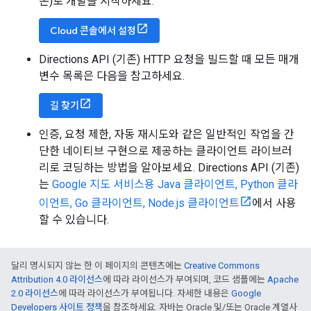
존)로 개발을 시작하세요.
"waypoint_order"
:
[]
}
]
,
Cloud 콘솔에서 설정
"status"
:
"OK"
}
Directions API (기존) HTTP 요청을 빌드할 때 모든 매개
변수 목록은 다음을 참고하세요.
길 찾기
인증, 요청 제한, 자동 재시도와 같은 일반적인 작업을 간
단한 네이티브 구현으로 제공하는 클라이언트 라이브러
리로 코딩하는 방법을 알아보세요. Directions API (기존)
는
Google 지도 서비스용 Java 클라이언트, Python 클라
이언트, Go 클라이언트, Node.js 클라이언트
에서 사용
할 수 있습니다.
달리 명시되지 않는 한 이 페이지의 콘텐츠에는
Creative Commons
Attribution 4.0 라이선스
에 따라 라이선스가 부여되며, 코드 샘플에는
Apache
2.0 라이선스
에 따라 라이선스가 부여됩니다. 자세한 내용은
Google
Developers 사이트 정책
을 참조하세요. 자바는 Oracle 및/또는 Oracle 계열사