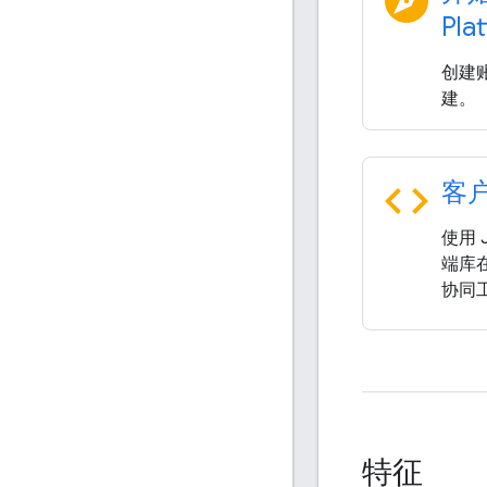
explore
Pla
创建账
建。
code
客
使用 J
端库在
协同
特征