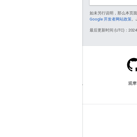
如未另行说明，那么本页
Google 开发者网站政策
。
最后更新时间 (UTC)：2024-
Stack Overflow
在 google-maps 标签下提问。
观摩
了解详情
常见问题解答
功能探索器