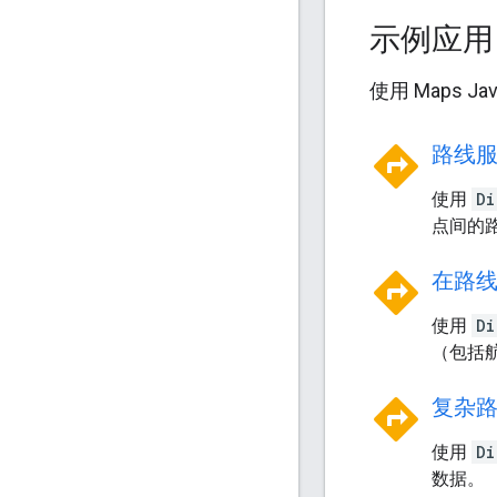
示例应
使用 Maps 
directions
路线
使用
Di
点间的
directions
在路
使用
Di
（包括
directions
复杂
使用
Di
数据。