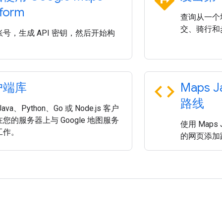
directions
tform
查询从一个
交、骑行和
号，生成 API 密钥，然后开始构
code
户端库
Maps J
路线
ava、Python、Go 或 Node.js 客户
您的服务器上与 Google 地图服务
使用 Maps 
工作。
的网页添加