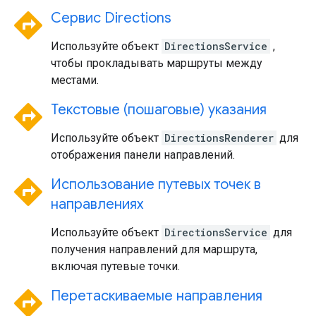
directions
Сервис Directions
Используйте объект
DirectionsService
,
чтобы прокладывать маршруты между
местами.
directions
Текстовые (пошаговые) указания
Используйте объект
DirectionsRenderer
для
отображения панели направлений.
directions
Использование путевых точек в
направлениях
Используйте объект
DirectionsService
для
получения направлений для маршрута,
включая путевые точки.
directions
Перетаскиваемые направления