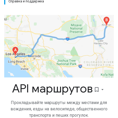
Справка и поддержка
API маршрутов
bookmark_border
Прокладывайте маршруты между местами для
вождения, езды на велосипеде, общественного
транспорта и пеших прогулок.