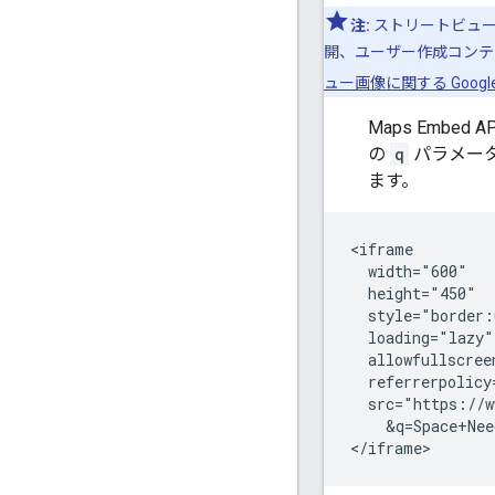
注:
ストリートビュ
開、ユーザー作成コンテ
ュー画像に関する Googl
Maps Embed A
の
q
パラメータ
ます。
<iframe

  width="600"

  height="450"

  style="border:
  loading="lazy"

  allowfullscreen
  referrerpolicy
  src="https://w
    &q=Space+Nee
</iframe>