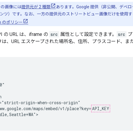
ーの画像には
提供元が 2 種類
あります。Google 提供（非公開、デ
ンツ）です。なお、一方の提供元のストリートビュー画像だけを使用す
e のポリシー
PI の URL は、iframe の
src
属性として設定できます。
src
プ
は、URL エスケープされた場所名、住所、プラスコード、ま
0"



="strict-origin-when-cross-origin"

ww.google.com/maps/embed/v1/place?key=
API_KEY
dle,Seattle+WA">
