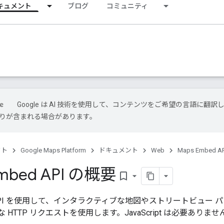
キュメント
ブログ
コミュニティ
Google は AI 技術を使用して、コンテンツをご希望の言語に翻訳
は誤りが含まれる場合があります。
クト
Google Maps Platform
ドキュメント
Web
Maps Embed AP
Embed API の概要
bookmark_border
ed API を使用して、インタラクティブな地図やストリートビュ
HTTP リクエストを使用します。JavaScript は必要ありませ