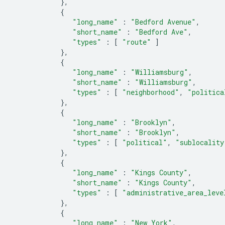
},
{
"long_name"
:
"Bedford Avenue"
,
"short_name"
:
"Bedford Ave"
,
"types"
:
[
"route"
]
},
{
"long_name"
:
"Williamsburg"
,
"short_name"
:
"Williamsburg"
,
"types"
:
[
"neighborhood"
,
"politica
},
{
"long_name"
:
"Brooklyn"
,
"short_name"
:
"Brooklyn"
,
"types"
:
[
"political"
,
"sublocality
},
{
"long_name"
:
"Kings County"
,
"short_name"
:
"Kings County"
,
"types"
:
[
"administrative_area_leve
},
{
"long_name"
:
"New York"
,