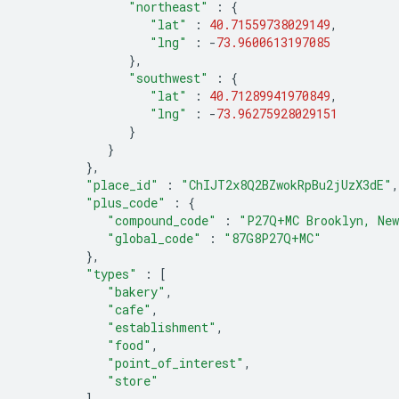
"northeast"
:
{
"lat"
:
40.71559738029149
,
"lng"
:
-
73.9600613197085
},
"southwest"
:
{
"lat"
:
40.71289941970849
,
"lng"
:
-
73.96275928029151
}
}
},
"place_id"
:
"ChIJT2x8Q2BZwokRpBu2jUzX3dE"
,
"plus_code"
:
{
"compound_code"
:
"P27Q+MC Brooklyn, New
"global_code"
:
"87G8P27Q+MC"
},
"types"
:
[
"bakery"
,
"cafe"
,
"establishment"
,
"food"
,
"point_of_interest"
,
"store"
]