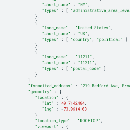
"short_name"
:
"NY"
,
"types"
:
[
"administrative_area_leve
},
{
"long_name"
:
"United States"
,
"short_name"
:
"US"
,
"types"
:
[
"country"
,
"political"
]
},
{
"long_name"
:
"11211"
,
"short_name"
:
"11211"
,
"types"
:
[
"postal_code"
]
}
],
"formatted_address"
:
"279 Bedford Ave, Bro
"geometry"
:
{
"location"
:
{
"lat"
:
40.7142484
,
"lng"
:
-
73.9614103
},
"location_type"
:
"ROOFTOP"
,
"viewport"
:
{