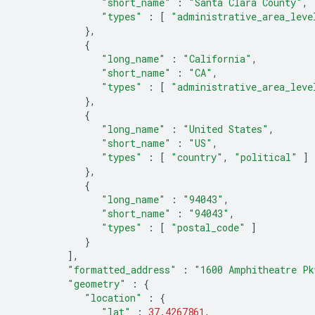
"short_name"
:
"Santa Clara County"
,
"types"
:
[
"administrative_area_leve
},
{
"long_name"
:
"California"
,
"short_name"
:
"CA"
,
"types"
:
[
"administrative_area_leve
},
{
"long_name"
:
"United States"
,
"short_name"
:
"US"
,
"types"
:
[
"country"
,
"political"
]
},
{
"long_name"
:
"94043"
,
"short_name"
:
"94043"
,
"types"
:
[
"postal_code"
]
}
],
"formatted_address"
:
"1600 Amphitheatre Pk
"geometry"
:
{
"location"
:
{
"lat"
:
37.4267861
,