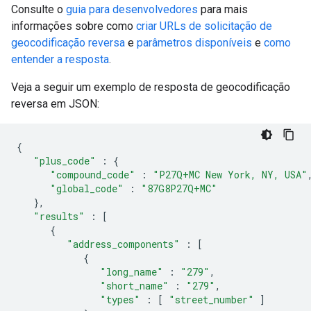
Consulte o
guia para desenvolvedores
para mais
informações sobre como
criar URLs de solicitação de
geocodificação reversa
e
parâmetros disponíveis
e
como
entender a resposta
.
Veja a seguir um exemplo de resposta de geocodificação
reversa em JSON:
{
"plus_code"
:
{
"compound_code"
:
"P27Q+MC New York, NY, USA"
"global_code"
:
"87G8P27Q+MC"
},
"results"
:
[
{
"address_components"
:
[
{
"long_name"
:
"279"
,
"short_name"
:
"279"
,
"types"
:
[
"street_number"
]