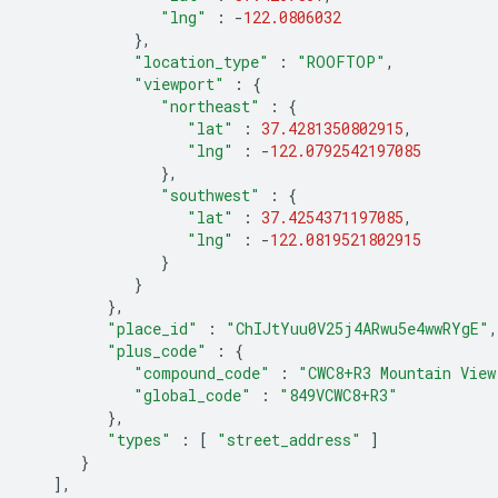
"lng"
:
-
122.0806032
},
"location_type"
:
"ROOFTOP"
,
"viewport"
:
{
"northeast"
:
{
"lat"
:
37.4281350802915
,
"lng"
:
-
122.0792542197085
},
"southwest"
:
{
"lat"
:
37.4254371197085
,
"lng"
:
-
122.0819521802915
}
}
},
"place_id"
:
"ChIJtYuu0V25j4ARwu5e4wwRYgE"
,
"plus_code"
:
{
"compound_code"
:
"CWC8+R3 Mountain View
"global_code"
:
"849VCWC8+R3"
},
"types"
:
[
"street_address"
]
}
],