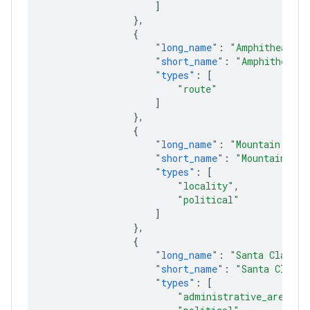
]
},
{
"long_name"
:
"Amphitheatre 
"short_name"
:
"Amphitheatre
"types"
:
[
"route"
]
},
{
"long_name"
:
"Mountain View
"short_name"
:
"Mountain Vie
"types"
:
[
"locality"
,
"political"
]
},
{
"long_name"
:
"Santa Clara C
"short_name"
:
"Santa Clara 
"types"
:
[
"administrative_area_le