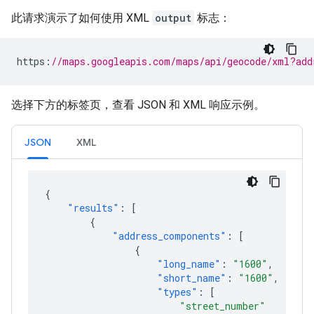
此请求演示了如何使用 XML
output
标志：
https
:
//maps.googleapis.com/maps/api/geocode/xml?add
选择下方的标签页，查看 JSON 和 XML 响应示例。
JSON
XML
{
"results"
:
[
{
"address_components"
:
[
{
"long_name"
:
"1600"
,
"short_name"
:
"1600"
,
"types"
:
[
"street_number"