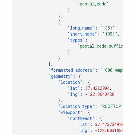
"postal_code"
]
},
{
"long_name"
:
"1351"
,
"short_name"
:
"1351"
,
"types"
:
[
"postal_code_suffix"
]
}
],
"formatted_address"
:
"1600 Amphithe
"geometry"
:
{
"location"
:
{
"lat"
:
37.4222804
,
"lng"
:
-122.0843428
},
"location_type"
:
"ROOFTOP"
,
"viewport"
:
{
"northeast"
:
{
"lat"
:
37.4237349802915
"lng"
:
-122.08318316970