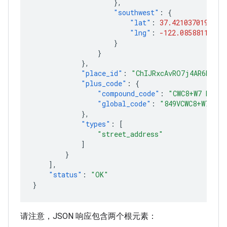
},
"southwest"
:
{
"lat"
:
37.4210370197085
"lng"
:
-122.08588113029
}
}
},
"place_id"
:
"ChIJRxcAvRO7j4AR6hm6ty
"plus_code"
:
{
"compound_code"
:
"CWC8+W7 Mount
"global_code"
:
"849VCWC8+W7"
},
"types"
:
[
"street_address"
]
}
],
"status"
:
"OK"
}
请注意，JSON 响应包含两个根元素：