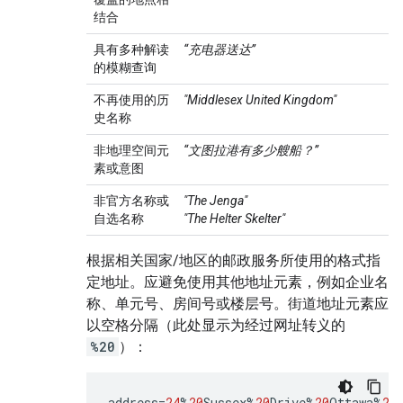
结合
具有多种解读
“充电器送达”
的模糊查询
不再使用的历
"Middlesex United Kingdom"
史名称
非地理空间元
“文图拉港有多少艘船？”
素或意图
非官方名称或
"The Jenga"
自选名称
"The Helter Skelter"
根据相关国家/地区的邮政服务所使用的格式指
定地址。应避免使用其他地址元素，例如企业名
称、单元号、房间号或楼层号。街道地址元素应
以空格分隔（此处显示为经过网址转义的
%20
）：
address
=
24
%
20
Sussex
%
20
Drive
%
20
Ottawa
%
20