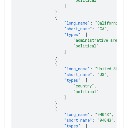
"political"
]
},
{
"long_name"
:
"California"
,
"short_name"
:
"CA"
,
"types"
:
[
"administrative_area_le
"political"
]
},
{
"long_name"
:
"United States
"short_name"
:
"US"
,
"types"
:
[
"country"
,
"political"
]
},
{
"long_name"
:
"94043"
,
"short_name"
:
"94043"
,
"types"
:
[