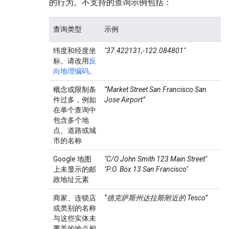
的行为。不支持的查询示例包括：
查询类型
示例
纬度和经度坐
"37.422131,-122.084801"
标。请改用
反
向地理编码
。
概念或限制条
“Market Street San Francisco San
件过多，例如
Jose Airport”
在单个查询中
包含多个地
点、道路或城
市的名称
Google 地图
"C/O John Smith 123 Main Street"
上未显示的邮
"P.O. Box 13 San Francisco"
政地址元素
商家、连锁店
“德克萨斯州达拉斯附近的 Tesco”
或类别的名称
与这些实体未
覆盖的地点相