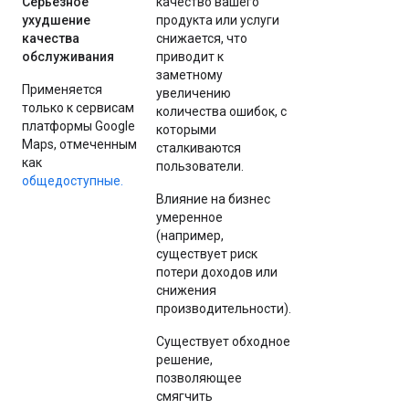
Серьезное
качество вашего
ухудшение
продукта или услуги
качества
снижается, что
обслуживания
приводит к
заметному
Применяется
увеличению
только к сервисам
количества ошибок, с
платформы Google
которыми
Maps, отмеченным
сталкиваются
как
пользователи.
общедоступные.
Влияние на бизнес
умеренное
(например,
существует риск
потери доходов или
снижения
производительности).
Существует обходное
решение,
позволяющее
смягчить