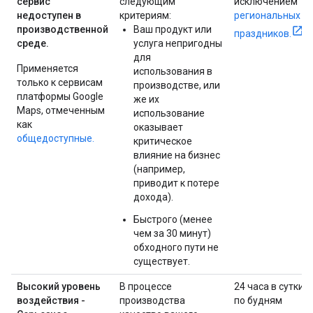
сервис
следующим
исключением
недоступен в
критериям:
региональных
производственной
Ваш продукт или
праздников.
среде.
услуга непригодны
для
Применяется
использования в
только к сервисам
производстве, или
платформы Google
же их
Maps, отмеченным
использование
как
оказывает
общедоступные.
критическое
влияние на бизнес
(например,
приводит к потере
дохода).
Быстрого (менее
чем за 30 минут)
обходного пути не
существует.
Высокий уровень
В процессе
24 часа в сутки
воздействия -
производства
по будням