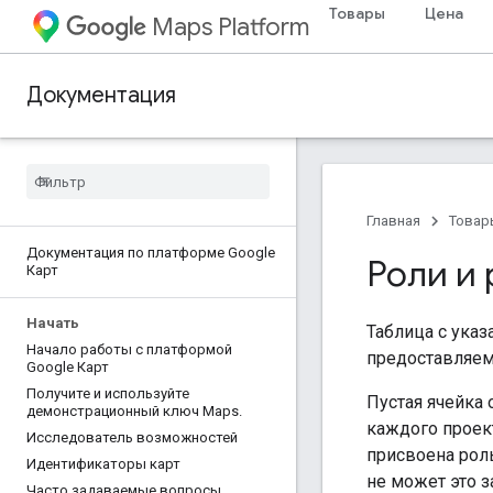
Товары
Цена
Maps Platform
Документация
Главная
Товар
Документация по платформе Google
Роли и
Карт
Начать
Таблица с указ
Начало работы с платформой
предоставляем
Google Карт
Получите и используйте
Пустая ячейка 
демонстрационный ключ Maps
.
каждого проек
Исследователь возможностей
присвоена рол
Идентификаторы карт
не может это з
Часто задаваемые вопросы