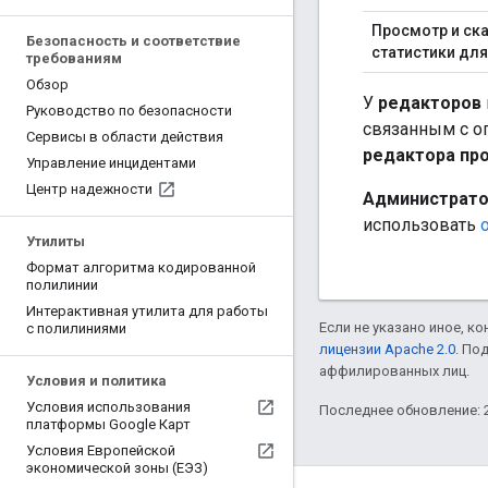
Просмотр и ск
Безопасность и соответствие
статистики дл
требованиям
Обзор
У
редакторов
Руководство по безопасности
связанным с оп
Сервисы в области действия
редактора пр
Управление инцидентами
Центр надежности
Администрато
использовать
Утилиты
Формат алгоритма кодированной
полилинии
Интерактивная утилита для работы
Если не указано иное, к
с полилиниями
лицензии Apache 2.0
. По
аффилированных лиц.
Условия и политика
Условия использования
Последнее обновление: 2
платформы Google Карт
Условия Европейской
экономической зоны (ЕЭЗ)