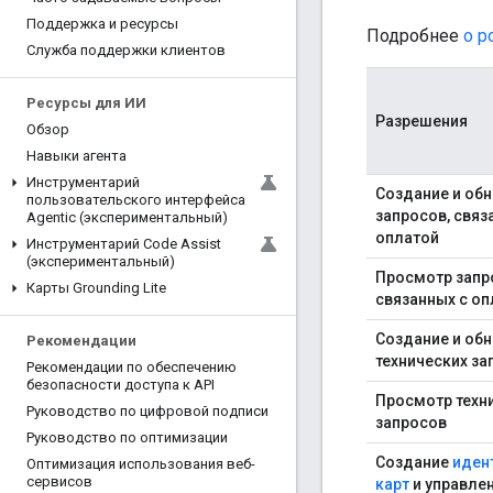
Поддержка и ресурсы
Подробнее
о р
Служба поддержки клиентов
Ресурсы для ИИ
Разрешения
Обзор
Навыки агента
Инструментарий
Создание и об
пользовательского интерфейса
запросов, связ
Agentic (экспериментальный)
оплатой
Инструментарий Code Assist
(экспериментальный)
Просмотр запр
Карты Grounding Lite
связанных с оп
Создание и об
Рекомендации
технических за
Рекомендации по обеспечению
безопасности доступа к API
Просмотр техн
Руководство по цифровой подписи
запросов
Руководство по оптимизации
Создание
иден
Оптимизация использования веб-
сервисов
карт
и управле