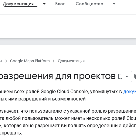
Документация
Блог
Сообщество
ы
Google Maps Platform
Документация
 разрешения для проектов
bookmark_border
анием всех ролей Google Cloud Console, упомянутых в
докум
ых ими разрешений и возможностей.
означает, что пользователю с указанной ролью разрешение
та любой пользователь может иметь несколько ролей Clou
ь, которая явно разрешает выполнять определенные действ
апрещать.