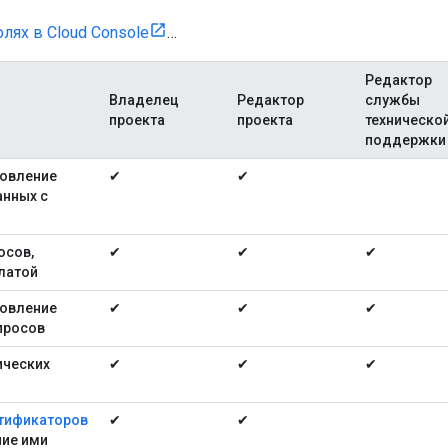
олях в Cloud Console
…
Редактор
Владелец
Редактор
службы
проекта
проекта
техническо
поддержки
новление
✔
✔
анных с
осов,
✔
✔
✔
латой
новление
✔
✔
✔
просов
ических
✔
✔
✔
тификаторов
✔
✔
ние ими