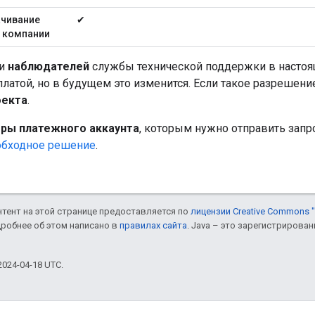
ачивание
✔
я компании
и
наблюдателей
службы технической поддержки в настоящ
латой, но в будущем это изменится. Если такое разрешени
оекта
.
ры платежного аккаунта
, которым нужно отправить запр
обходное решение
.
онтент на этой странице предоставляется по
лицензии Creative Commons "
дробнее об этом написано в
правилах сайта
. Java – это зарегистрирова
024-04-18 UTC.