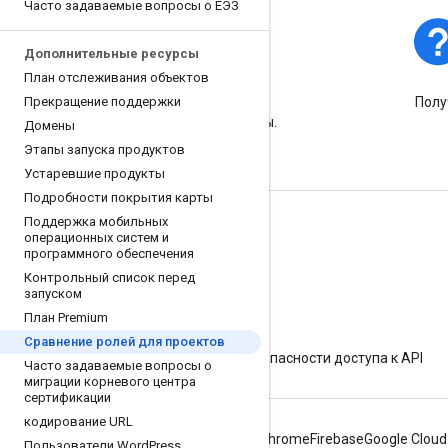
Часто задаваемые вопросы о ЕЭЗ
Дополнительные ресурсы
Статус платформы
План отслеживания объектов
Прекращение поддержки
Узнайте об инцидентах и ​​
Полу
сбоях в работе платформы.
Домены
Этапы запуска продуктов
Устаревшие продукты
Подробности покрытия карты
Поддержка мобильных
Подробнее
операционных систем и
программного обеспечения
Часто задаваемые вопросы
Контрольный список перед
запуском
Исследователь возможностей
План Premium
Начало работы
Сравнение ролей для проектов
Рекомендации по обеспечению безопасности доступа к API
Часто задаваемые вопросы о
миграции корневого центра
сертификации
кодирование URL
Android
Chrome
Firebase
Google Cloud
Пользователи Word
Press