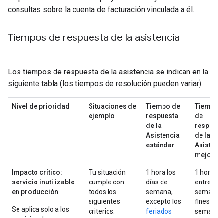
consultas sobre la cuenta de facturación vinculada a él.
Tiempos de respuesta de la asistencia
Los tiempos de respuesta de la asistencia se indican en la
siguiente tabla (los tiempos de resolución pueden variar):
Nivel de prioridad
Situaciones de
Tiempo de
Tiemp
ejemplo
respuesta
de
de la
respue
Asistencia
de la
estándar
Asiste
mejor
Impacto crítico:
Tu situación
1 hora los
1 hora
servicio inutilizable
cumple con
días de
entre
en producción
todos los
semana,
semana
siguientes
excepto los
fines d
Se aplica solo a los
criterios:
feriados
seman