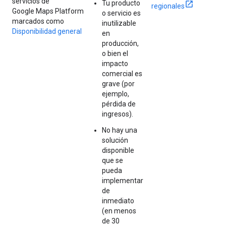
servicios de
Tu producto
regionales
Google Maps Platform
o servicio es
marcados como
inutilizable
Disponibilidad general
en
producción,
o bien el
impacto
comercial es
grave (por
ejemplo,
pérdida de
ingresos).
No hay una
solución
disponible
que se
pueda
implementar
de
inmediato
(en menos
de 30