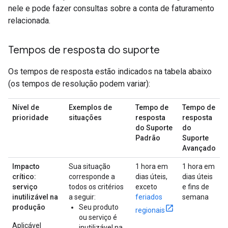
nele e pode fazer consultas sobre a conta de faturamento
relacionada.
Tempos de resposta do suporte
Os tempos de resposta estão indicados na tabela abaixo
(os tempos de resolução podem variar):
Nível de
Exemplos de
Tempo de
Tempo de
prioridade
situações
resposta
resposta
do Suporte
do
Padrão
Suporte
Avançado
Impacto
Sua situação
1 hora em
1 hora em
crítico:
corresponde a
dias úteis,
dias úteis
serviço
todos os critérios
exceto
e fins de
inutilizável na
a seguir:
feriados
semana
produção
Seu produto
regionais
ou serviço é
Aplicável
inutilizável na