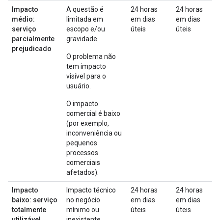
Impacto
A questão é
24 horas
24 horas
médio:
limitada em
em dias
em dias
serviço
escopo e/ou
úteis
úteis
parcialmente
gravidade.
prejudicado
O problema não
tem impacto
visível para o
usuário.
O impacto
comercial é baixo
(por exemplo,
inconveniência ou
pequenos
processos
comerciais
afetados).
Impacto
Impacto técnico
24 horas
24 horas
baixo: serviço
no negócio
em dias
em dias
totalmente
mínimo ou
úteis
úteis
utilizável
inexistente.