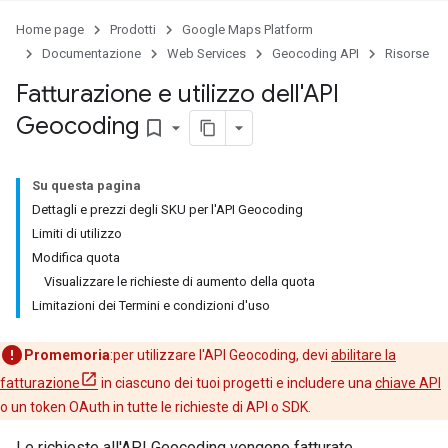
Home page
Prodotti
Google Maps Platform
Documentazione
Web Services
Geocoding API
Risorse
Fatturazione e utilizzo dell'API
Geocoding
bookmark_border
Su questa pagina
Dettagli e prezzi degli SKU per l'API Geocoding
Limiti di utilizzo
Modifica quota
Visualizzare le richieste di aumento della quota
Limitazioni dei Termini e condizioni d'uso
Promemoria
:per utilizzare l'API Geocoding, devi
abilitare la
fatturazione
in ciascuno dei tuoi progetti e includere una
chiave API
o un token OAuth in tutte le richieste di API o SDK.
Le richieste all'API Geocoding vengono fatturate