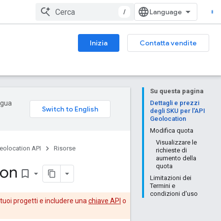
/
Inizia
Contatta vendite
Su questa pagina
ingua
Dettagli e prezzi
degli SKU per l'API
Geolocation
Modifica quota
Visualizzare le
eolocation API
Risorse
richieste di
aumento della
ion
quota
bookmark_border
Limitazioni dei
Termini e
condizioni d'uso
 tuoi progetti e includere una
chiave API
o