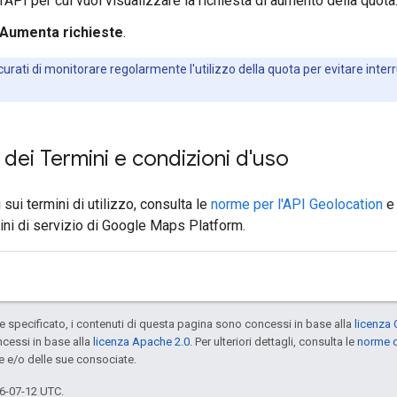
'API per cui vuoi visualizzare la richiesta di aumento della quota
Aumenta richieste
.
urati di monitorare regolarmente l'utilizzo della quota per evitare interr
i dei Termini e condizioni d'uso
sui termini di utilizzo, consulta le
norme per l'API Geolocation
e
ni di servizio di Google Maps Platform.
specificato, i contenuti di questa pagina sono concessi in base alla
licenza 
cessi in base alla
licenza Apache 2.0
. Per ulteriori dettagli, consulta le
norme d
e e/o delle sue consociate.
6-07-12 UTC.