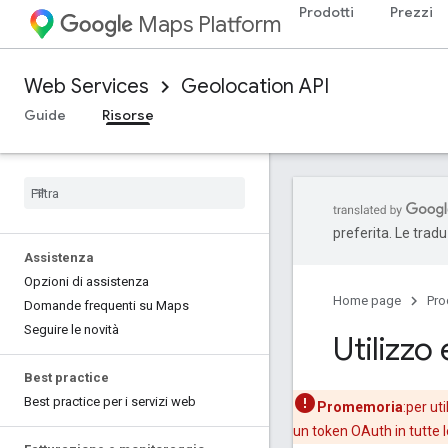
Prodotti
Prezzi
Maps Platform
Web Services
Geolocation API
Guide
Risorse
preferita. Le trad
Assistenza
Opzioni di assistenza
Home page
Pro
Domande frequenti su Maps
Seguire le novità
Utilizzo
Best practice
Best practice per i servizi web
Promemoria
:per ut
un token OAuth in tutte l