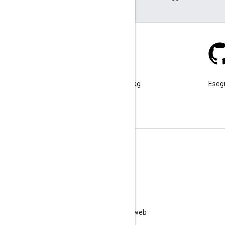
Stack Overflow
Poni una domanda sotto il tag
Esegu
google-maps.
Ulteriori informazioni
Domande frequenti
Esploratore delle funzionalità
Best practice per la sicurezza delle API
Ottimizzazione dell'utilizzo dei servizi web