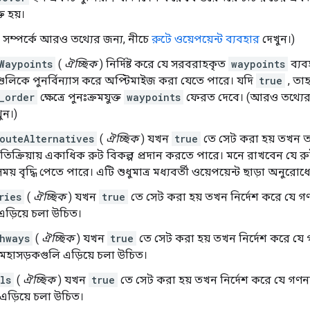
ত হয়।
্ট সম্পর্কে আরও তথ্যের জন্য, নীচে
রুটে ওয়েপয়েন্ট ব্যবহার
দেখুন।)
Waypoints
(
ঐচ্ছিক
) নির্দিষ্ট করে যে সরবরাহকৃত
waypoints
ব্যব
টগুলিকে পুনর্বিন্যাস করে অপ্টিমাইজ করা যেতে পারে। যদি
true
, তা
_order
ক্ষেত্রে পুনঃক্রমযুক্ত
waypoints
ফেরত দেবে। (আরও তথ্যের 
ুন।)
outeAlternatives
(
ঐচ্ছিক
) যখন
true
তে সেট করা হয় তখন তা ন
রতিক্রিয়ায় একাধিক রুট বিকল্প প্রদান করতে পারে। মনে রাখবেন যে রু
া সময় বৃদ্ধি পেতে পারে। এটি শুধুমাত্র মধ্যবর্তী ওয়েপয়েন্ট ছাড়া অনুর
ries
(
ঐচ্ছিক
) যখন
true
তে সেট করা হয় তখন নির্দেশ করে যে গণন
ড়িয়ে চলা উচিত।
hways
(
ঐচ্ছিক
) যখন
true
তে সেট করা হয় তখন নির্দেশ করে যে গ
 মহাসড়কগুলি এড়িয়ে চলা উচিত।
ls
(
ঐচ্ছিক
) যখন
true
তে সেট করা হয় তখন নির্দেশ করে যে গণনা
 এড়িয়ে চলা উচিত।