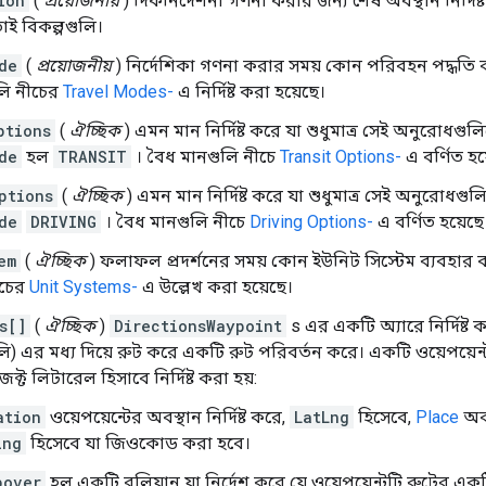
ion
(
প্রয়োজনীয়
) দিকনির্দেশনা গণনা করার জন্য শেষ অবস্থান নির্দিষ
তোই বিকল্পগুলি।
de
(
প্রয়োজনীয়
) নির্দেশিকা গণনা করার সময় কোন পরিবহন পদ্ধতি ব্য
লি নীচের
Travel Modes-
এ নির্দিষ্ট করা হয়েছে।
ptions
(
ঐচ্ছিক
) এমন মান নির্দিষ্ট করে যা শুধুমাত্র সেই অনুরোধগুল
de
হল
TRANSIT
। বৈধ মানগুলি নীচে
Transit Options-
এ বর্ণিত হয
ptions
(
ঐচ্ছিক
) এমন মান নির্দিষ্ট করে যা শুধুমাত্র সেই অনুরোধগু
de
DRIVING
। বৈধ মানগুলি নীচে
Driving Options-
এ বর্ণিত হয়েছে
em
(
ঐচ্ছিক
) ফলাফল প্রদর্শনের সময় কোন ইউনিট সিস্টেম ব্যবহার কর
ীচের
Unit Systems-
এ উল্লেখ করা হয়েছে।
s[]
(
ঐচ্ছিক
)
DirectionsWaypoint
s এর একটি অ্যারে নির্দিষ্ট কর
লি) এর মধ্য দিয়ে রুট করে একটি রুট পরিবর্তন করে। একটি ওয়েপয়েন্ট
ট লিটারেল হিসাবে নির্দিষ্ট করা হয়:
ation
ওয়েপয়েন্টের অবস্থান নির্দিষ্ট করে,
LatLng
হিসেবে,
Place
অবজ
ing
হিসেবে যা জিওকোড করা হবে।
pover
হল একটি বুলিয়ান যা নির্দেশ করে যে ওয়েপয়েন্টটি রুটের একটি