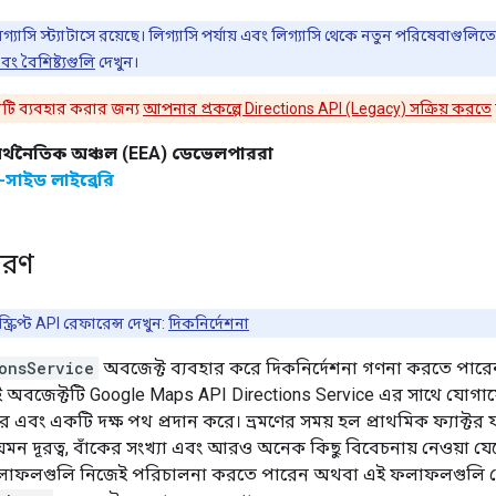
 লিগ্যাসি স্ট্যাটাসে রয়েছে। লিগ্যাসি পর্যায় এবং লিগ্যাসি থেকে নতুন পরিষেবাগু
বং বৈশিষ্ট্যগুলি
দেখুন।
টি ব্যবহার করার জন্য
আপনার প্রকল্পে Directions API (Legacy) সক্রিয় করতে
র্থনৈতিক অঞ্চল (EEA) ডেভেলপাররা
ভার-সাইড লাইব্রেরি
িবরণ
ক্রিপ্ট API রেফারেন্স দেখুন:
দিকনির্দেশনা
onsService
অবজেক্ট ব্যবহার করে দিকনির্দেশনা গণনা করতে পারেন
ই অবজেক্টটি Google Maps API Directions Service এর সাথে যোগা
 এবং একটি দক্ষ পথ প্রদান করে। ভ্রমণের সময় হল প্রাথমিক ফ্যাক্টর
র যেমন দূরত্ব, বাঁকের সংখ্যা এবং আরও অনেক কিছু বিবেচনায় নেওয়া 
ফলাফলগুলি নিজেই পরিচালনা করতে পারেন অথবা এই ফলাফলগুলি র