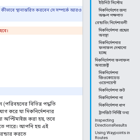
ইউনিট সিস্টেম
লিতে কীভাবে স্থানান্তরিত করবেন সে সম্পর্কে আরও
দিকনির্দেশের জন্য
অঞ্চল পক্ষপাত
রেন্ডারিং নির্দেশাবলী
দিকনির্দেশনা প্রশ্নের
হবে।
অবস্থা
দিকনির্দেশনার
ফলাফল দেখানো
হচ্ছে
দিকনির্দেশনা ফলাফল
অবজেক্ট
দিকনির্দেশনা
জিওকোডেড
ওয়েপয়েন্ট
দিকনির্দেশনা রুট
দিকনির্দেশনা পা
 (পরিবহনের বিভিন্ন পদ্ধতি
দিকনির্দেশনা ধাপ
যোগ করে যা দিকনির্দেশনার
ট্রানজিট নির্দিষ্ট তথ্য
 যা অপ্টিমাইজ করা হয়, তবে
Inspecting
DirectionsResults
যেতে পারে। আপনি হয় এই
Using Waypoints in
েন্ডার করতে
Routes