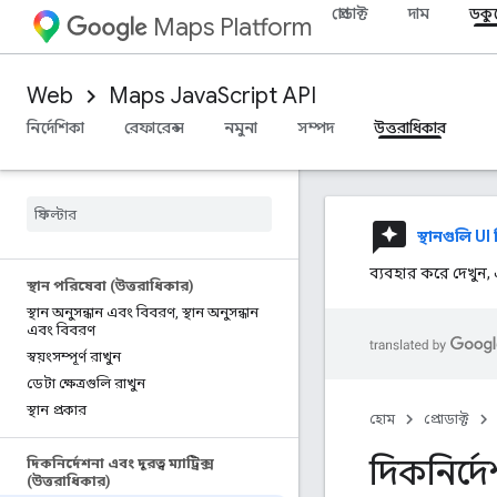
প্রোডাক্ট
দাম
ডকু
Maps Platform
Web
Maps JavaScript API
নির্দেশিকা
রেফারেন্স
নমুনা
সম্পদ
উত্তরাধিকার
reviews
স্থানগুলি UI
ব্যবহার করে দেখুন,
স্থান পরিষেবা (উত্তরাধিকার)
স্থান অনুসন্ধান এবং বিবরণ
,
স্থান অনুসন্ধান
এবং বিবরণ
স্বয়ংসম্পূর্ণ রাখুন
ডেটা ক্ষেত্রগুলি রাখুন
স্থান প্রকার
হোম
প্রোডাক্ট
দিকনির্দ
দিকনির্দেশনা এবং দূরত্ব ম্যাট্রিক্স
(উত্তরাধিকার)