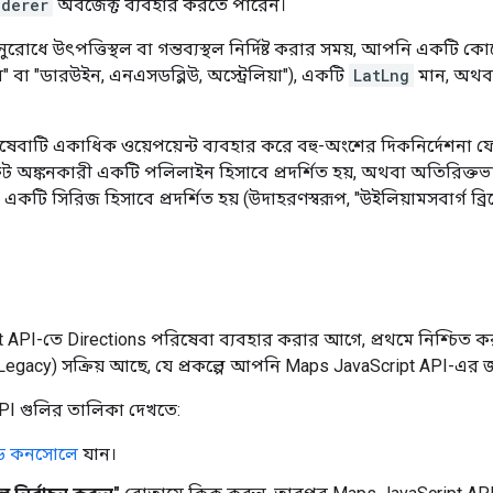
nderer
অবজেক্ট ব্যবহার করতে পারেন।
রোধে উৎপত্তিস্থল বা গন্তব্যস্থল নির্দিষ্ট করার সময়, আপনি একটি কোয়ে
বা "ডারউইন, এনএসডব্লিউ, অস্ট্রেলিয়া"), একটি
LatLng
মান, অথব
িষেবাটি একাধিক ওয়েপয়েন্ট ব্যবহার করে বহু-অংশের দিকনির্দেশনা ফ
রুট অঙ্কনকারী একটি পলিলাইন হিসাবে প্রদর্শিত হয়, অথবা অতিরিক্
ার একটি সিরিজ হিসাবে প্রদর্শিত হয় (উদাহরণস্বরূপ, "উইলিয়ামসবার্গ ব্রি
 API-তে Directions পরিষেবা ব্যবহার করার আগে, প্রথমে নিশ্চিত 
(Legacy) সক্রিয় আছে, যে প্রকল্পে আপনি Maps JavaScript API-এ
PI গুলির তালিকা দেখতে:
উড কনসোলে
যান।