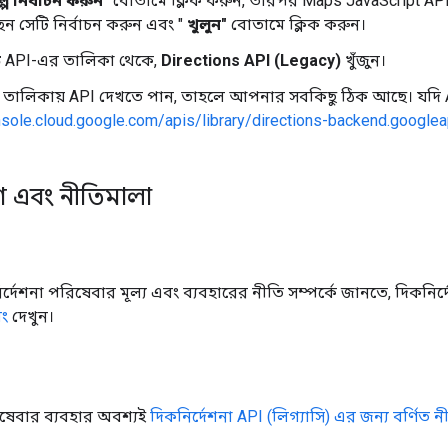
্প নির্বাচন করুন"
বোতামে ক্লিক করুন, তারপর Maps JavaScript API
 সেটি নির্বাচন করুন এবং "
খুলুন"
বোতামে ক্লিক করুন।
ে
API-এর তালিকা থেকে,
Directions API (Legacy)
খুঁজুন।
তালিকায় API দেখতে পান, তাহলে আপনার সবকিছু ঠিক আছে। যদি AP
nsole.cloud.google.com/apis/library/directions-backend.google
ারণ এবং নীতিমালা
নির্দেশনা পরিষেবার মূল্য এবং ব্যবহারের নীতি সম্পর্কে জানতে, দিকনির্
িং
দেখুন।
িষেবার ব্যবহার অবশ্যই
দিকনির্দেশনা API (লিগ্যাসি) এর জন্য বর্ণিত ন