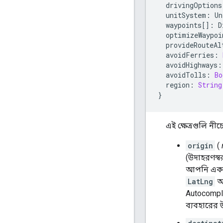
drivingOptions
unitSystem
:
Un
waypoints
[]
:
D
optimizeWaypoi
provideRouteAl
avoidFerries
:
avoidHighways
:
avoidTolls
:
Bo
region
:
String
}
এই ক্ষেত্রগুলি নীচ
origin
(
(উদাহরণস্ব
আপনি এক
LatLng
অব
Autocomple
ব্যবহারের 