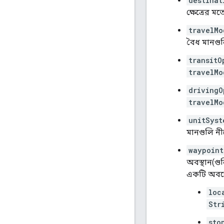
destinat
ক্ষেত্রের ম
travelMo
বৈধ মানগু
transitO
travelMo
drivingO
travelMo
unitSyst
মানগুলি ন
waypoint
অবস্থান(গু
একটি অবজেক্
loc
Str
sto