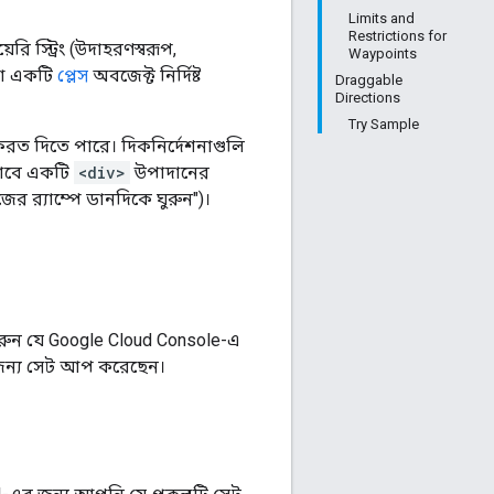
Limits and
Restrictions for
রি স্ট্রিং (উদাহরণস্বরূপ,
Waypoints
া একটি
প্লেস
অবজেক্ট নির্দিষ্ট
Draggable
Directions
Try Sample
েরত দিতে পারে। দিকনির্দেশনাগুলি
তভাবে একটি
<div>
উপাদানের
জের র‍্যাম্পে ডানদিকে ঘুরুন")।
করুন যে Google Cloud Console-এ
র জন্য সেট আপ করেছেন।