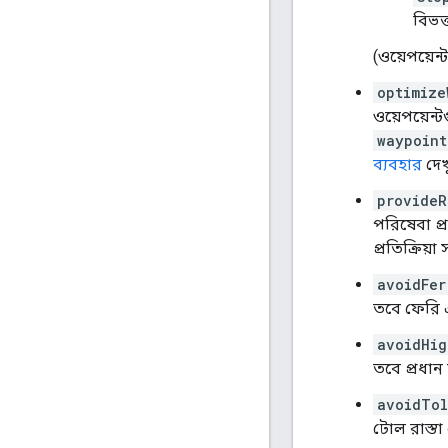
বিভক্
(ওয়েপয়েন
optimize
ওয়েপয়েন্
waypoint
ব্যবহার
দেখ
provideR
পরিষেবা প্
প্রতিক্রিয়
avoidFer
তবে ফেরি এ
avoidHig
তবে প্রধান
avoidTol
টোল রাস্তা