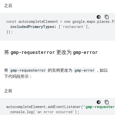
之后
const
autocompleteElement
=
new
google
.
maps
.
places
.
P
includedPrimaryTypes
:
[
'restaurant'
],
});
将
gmp-requesterror
更改为
gmp-error
将
gmp-requesterror
的实例更改为
gmp-error
，如以
下代码段所示：
之前
autocompleteElement
.
addEventListener
(
'gmp-requester
console
.
log
(
'an error occurred'
);