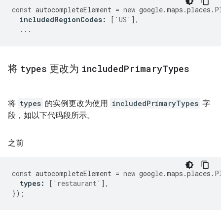
const
autocompleteElement
=
new
google
.
maps
.
places
.
P
includedRegionCodes
:
[
'US'
],
...
将
types
更改为
included
Primary
Types
将
types
的实例更改为使用
includedPrimaryTypes
字
段，如以下代码段所示。
之前
const
autocompleteElement
=
new
google
.
maps
.
places
.
P
types
:
[
'restaurant'
],
});