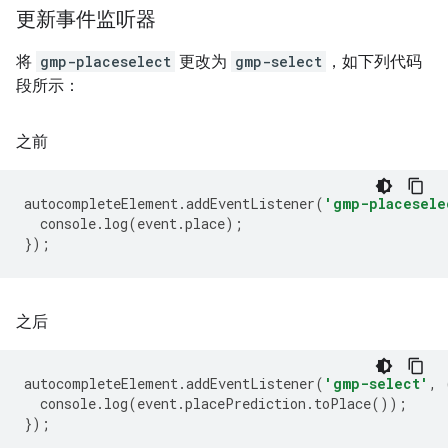
更新事件监听器
将
gmp-placeselect
更改为
gmp-select
，如下列代码
段所示：
之前
autocompleteElement
.
addEventListener
(
'gmp-placesele
console
.
log
(
event
.
place
);
});
之后
autocompleteElement
.
addEventListener
(
'gmp-select'
,
console
.
log
(
event
.
placePrediction
.
toPlace
());
});