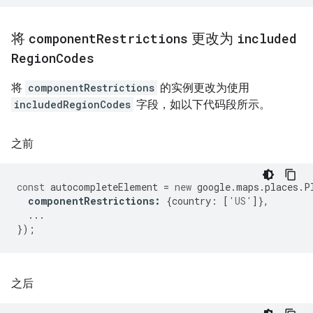
将
component
Restrictions
更改为
included
Region
Codes
将
componentRestrictions
的实例更改为使用
includedRegionCodes
字段，如以下代码段所示。
之前
const
autocompleteElement
=
new
google
.
maps
.
places
.
P
componentRestrictions
:
{
country
:
[
'US'
]},
...
});
之后