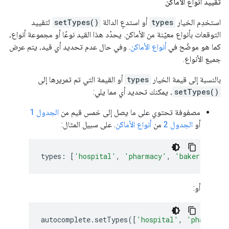
تقييد أنواع الأماكن
استخدِم الخيار
types
أو استدعِ الدالة
setTypes()
لتقييد
التوقعات بأنواع معيّنة من الأماكن. يحدّد هذا القيد نوعًا أو مجموعة أنواع،
كما هو موضّح في
أنواع الأماكن
. وفي حال عدم تحديد أي قيد، يتم عرض
جميع الأنواع.
بالنسبة إلى قيمة الخيار
types
أو القيمة التي تم تمريرها إلى
setTypes()
، يمكنك تحديد أي مما يلي:
مصفوفة تحتوي على ما يصل إلى خمس قيم من
الجدول 1
أو
الجدول 2
من
أنواع الأماكن
. على سبيل المثال:
types
:
[
'hospital'
,
'pharmacy'
,
'bakery'
,
'c
أو:
autocomplete
.
setTypes
([
'hospital'
,
'pharmacy'