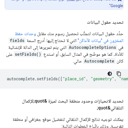
Google".
تحديد حقول البيانات
حدِّد حقول البيانات لتجنُّب تحصيل رسوم منك مقابل
وحدات حفظ
المخزون في "بيانات الأماكن"
التي لا تحتاج إليها. أدرِج السمة
fields
في
AutocompleteOptions
التي يتم تمريرها إلى الدالة الإنشائية
للأداة، كما هو موضّح في المثال السابق، أو استدعِ
setFields()
على
كائن
Autocomplete
حالي.
autocomplete
.
setFields
([
"place_id"
,
"geometry"
,
"na
تحديد الانحيازات وحدود منطقة البحث لميزة &quot;الإكمال
التلقائي&quot;
يمكنك توجيه نتائج الإكمال التلقائي لتفضيل موقع جغرافي أو منطقة
تقريبية، وذلك باتّباع الخطوات التالية: