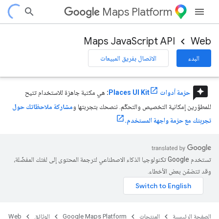
Maps Platform
Maps JavaScript API
Web
البدء
الاتصال بفريق المبيعات
reviews
حزمة أدوات Places UI Kit
:
هي مكتبة جاهزة للاستخدام تتيح
للمطوّرين إمكانية التخصيص والتحكّم. ننصحك بتجربتها و
مشاركة ملاحظاتك حول
تجربتك مع حزمة واجهة المستخدم.
تستخدم Google تكنولوجيا الذكاء الاصطناعي لترجمة المحتوى إلى لغتك المفضّلة،
وقد تتضمّن بعض الأخطاء.
الصفحة الرئيسية
المنتجات
Google Maps Platform
الوثائق
Web