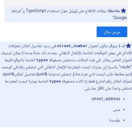
ملاحظة:
يمكنك الاطّلاع على
الدليل
حول استخدام TypeScript و"خرائط
Google".
عرض مثال
قد لا يتوفّر مكوّن العنوان
street_number
في ردود تفاصيل المكان لمعرّفات
الأماكن في بعض التوقّعات الخاصة بالإكمال التلقائي. يحدث ذلك عادةً عندما لا يمكن استيفاء
العنوان الخاص بمكان. في هذه الحالات، ستتضمّن مصفوفة
types
الخاصة بالتوقّع القيمة
"route". بالنسبة إلى عبارات البحث المقترَحة للإكمال التلقائي التي تتضمّن رقمًا في الوصف
(تتم مطابقة طلب البحث الذي تم إدخاله)، تتضمّن استجابة &quot;تفاصيل المكان&quot;
لمعرّف المكان رقم الشارع فقط إذا كانت مصفوفة
types
الخاصة بعبارة البحث المقترَحة
تتضمّن واحدًا على الأقل مما يلي:
street_address
مبنى
مؤسسة