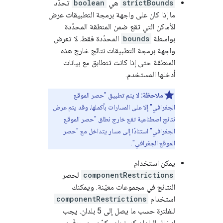
strictBounds
هي
boolean
تحدّد
ما إذا كان على واجهة برمجة التطبيقات عرض
الأماكن التي تقع ضمن المنطقة المحدّدة
بواسطة
bounds
المحدّدة فقط. لا تعرض
واجهة برمجة التطبيقات نتائج خارج هذه
المنطقة حتى إذا كانت تتطابق مع بيانات
أدخلها المستخدم.
ملاحظة:
لا يتم تطبيق "حصر الموقع
الجغرافي" إلا على المسارات بأكملها، وقد يتم عرض
نتائج اصطناعية تقع خارج نطاق "حصر الموقع
الجغرافي" استنادًا إلى مسار يتداخل مع "حصر
الموقع الجغرافي".
يمكن استخدام
componentRestrictions
لحصر
النتائج في مجموعات معيّنة. ويمكنك
استخدام
componentRestrictions
للفلترة حسب ما يصل إلى 5 بلدان. يجب
إدخال البلدان كرمز بلد مكوّن من حرفَين