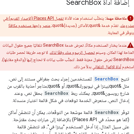
إضافة أداة Search
Box
ملاحظة مهمة:
يتطلّب استخدام هذه الأداة
تفعيل Places API (الإصدار القديم) في
مشروعك
. تقدّم خدمة &quot;الأماكن (جديدة)&quot;
عنصر واجهة مستخدم مكافئًا
يتوفّر في المعاينة.
عندما يختار المستخدم مكانًا، تعرض خدمة SearchBox تلقائيًا جميع حقول البيانات
المتاحة لهذا المكان، وسيتم
تحصيل الرسوم منك وفقًا لذلك
. لا توجد طريقة لحصر طلبات
SearchBox لعرض حقول معيّنة فقط. لتجنُّب طلب بيانات لا تحتاج إليها (والدفع مقابلها)،
استخدِم
أداة الإكمال التلقائي
بدلاً من ذلك.
تتيح
SearchBox
للمستخدمين إجراء بحث جغرافي مستند إلى نص،
مثل &quot;بيتزا في نيويورك&quot; أو &quot;متاجر أحذية بالقرب من
شارع روبسون&quot;. يمكنك ربط
SearchBox
بحقل نص، وعند
إدخال النص، ستعرض الخدمة توقعات في شكل قائمة اختيار منسدلة.
توفّر
SearchBox
قائمة موسّعة من التوقّعات، يمكن أن تتضمّن أماكن
(كما هو محدّد في Places API) بالإضافة إلى عبارات بحث مقترَحة.
على سبيل المثال، إذا أدخل المستخدم "بيتزا في"، قد تتضمّن قائمة
الاختيار العبارة "بيتزا في القاهرة" بالإضافة إلى أسماء منافذ بيع البيتزا