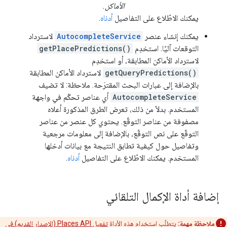
الأماكن.
يمكنك الاطّلاع على التفاصيل
أدناه
.
يمكنك إنشاء عنصر
AutocompleteService
لاسترداد
التوقعات آليًا. استخدِم
getPlacePredictions()
لاسترداد الأماكن المطابقة، أو استخدِم
getQueryPredictions()
لاسترداد الأماكن المطابقة
بالإضافة إلى عبارات البحث المقترَحة. ملاحظة: لا تضيف
AutocompleteService
أي عناصر تحكّم في واجهة
المستخدم. بدلاً من ذلك، تعرض الطرق المذكورة أعلاه
مصفوفة من عناصر التوقّع. يحتوي كل عنصر من عناصر
التوقّع على نص التوقّع، بالإضافة إلى معلومات مرجعية
وتفاصيل حول كيفية تطابق النتيجة مع بيانات أدخلها
المستخدم. يمكنك الاطّلاع على التفاصيل
أدناه
.
إضافة أداة الإكمال التلقائي
ملاحظة مهمة:
يتطلّب استخدام هذه الأداة
تفعيل Places API (الإصدار القديم) في