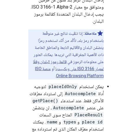
ومتوافق مع معيار ISO 3166-1 Alpha-2.
يجب إدخال البلدان المتعددة كقائمة برموز
البلدان.
ملاحظة:
إذا تلقّيت نتائج غير متوقّعة
باستخدام رمز بلد، تأكَّد من أنّك تستخدم رمزًا
يتضمّن البلدان والأقاليم التابعة والمناطق الخاصة
ذات الأهمية الجغرافية التي تريدها. يمكنك العثور
على معلومات الرموز في
قائمة رموز البلدان وفقًا
لمعيار ISO 3166 على ويكيبيديا
أو
منصة ISO
.
Online Browsing Platform
يمكن استخدام
placeIdOnly
لتوجيه
أداة
Autocomplete
إلى استرداد معرّفات
الأماكن فقط. عند استدعاء
getPlace()
على عنصر
Autocomplete
، لن يتضمّن
PlaceResult
المتاح سوى السمات
place id
و
types
و
name
. يمكنك
استخدام معرّف المكان الذي تم استرداده مع