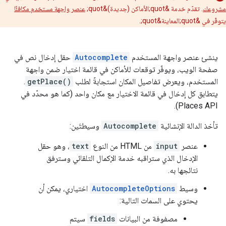
مشروعك
. تقدّم خدمة &quot;الأماكن (جديدة)&quot;
عنصر واجهة مستخدم مكافئًا
يتوفّر في &quot;المعاينة&quot;.
ينشئ عنصر واجهة المستخدم
Autocomplete
حقل إدخال نص في
صفحة الويب، ويوفّر توقعات للأماكن في قائمة اختيار ضمن واجهة
المستخدم، ويعرض تفاصيل المكان استجابةً لطلب
getPlace()
.
يتطابق كل إدخال في قائمة الاختيار مع مكان واحد (كما هو محدّد في
Places API).
تأخذ الدالة الإنشائية
Autocomplete
وسيطتَين:
عنصر
input
من HTML من النوع
text
، وهو حقل
الإدخال الذي ستراقبه خدمة الإكمال التلقائي وسترفق
نتائجها به.
وسيط
AutocompleteOptions
اختياري، يمكن أن
يحتوي على السمات التالية:
مصفوفة من البيانات
fields
سيتم