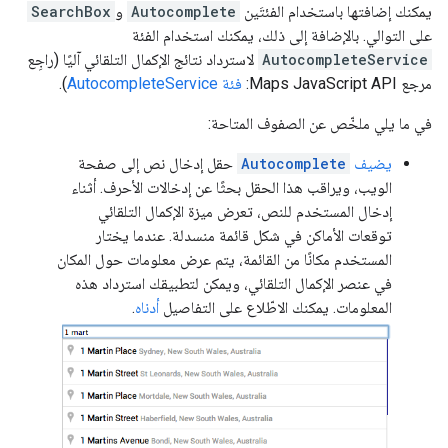
يمكنك إضافتها باستخدام الفئتَين
Autocomplete
و
SearchBox
على التوالي. بالإضافة إلى ذلك، يمكنك استخدام الفئة
AutocompleteService
لاسترداد نتائج الإكمال التلقائي آليًا (راجِع
مرجع Maps JavaScript API:‏
فئة AutocompleteService
).
في ما يلي ملخّص عن الصفوف المتاحة:
يضيف
Autocomplete
حقل إدخال نص إلى صفحة
الويب، ويراقب هذا الحقل بحثًا عن إدخالات الأحرف. أثناء
إدخال المستخدم للنص، تعرض ميزة الإكمال التلقائي
توقعات الأماكن في شكل قائمة منسدلة. عندما يختار
المستخدم مكانًا من القائمة، يتم عرض معلومات حول المكان
في عنصر الإكمال التلقائي، ويمكن لتطبيقك استرداد هذه
المعلومات. يمكنك الاطّلاع على التفاصيل
أدناه
.