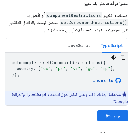
حصر التوقّعات على بلد معيّن
استخدِم الخيار
componentRestrictions
أو اتّصِل بـ
setComponentRestrictions()
لحصر البحث بالإكمال التلقائي
على مجموعة معيّنة تضم ما يصل إلى خمسة بلدان.
JavaScript
TypeScript
autocomplete
.
setComponentRestrictions
({
country
:
[
"us"
,
"pr"
,
"vi"
,
"gu"
,
"mp"
],
});
index
.
ts
ملاحظة:
يمكنك الاطّلاع على
الدليل
حول استخدام TypeScript و"خرائط
Google".
عرض مثال