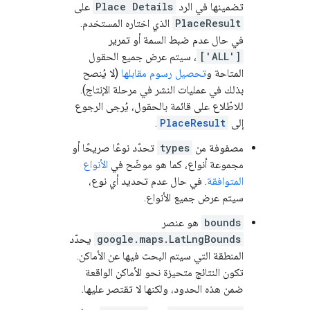
تضمينها في الرد
Place Details
على
PlaceResult
الذي اختاره المستخدم.
في حال عدم ضبط السمة أو تمرير
['ALL']
، سيتم عرض جميع الحقول
المتاحة و
تحصيل رسوم مقابلها
(لا يُنصح
بذلك في عمليات النشر في مرحلة الإنتاج).
للاطّلاع على قائمة بالحقول، يُرجى الرجوع
إلى
PlaceResult
.
مصفوفة من
types
تحدّد نوعًا صريحًا أو
مجموعة أنواع، كما هو موضّح في
الأنواع
المتوافقة
. في حال عدم تحديد أي نوع،
سيتم عرض جميع الأنواع.
bounds
هو عنصر
google.maps.LatLngBounds
يحدّد
المنطقة التي سيتم البحث فيها عن الأماكن.
تكون النتائج متحيزة نحو الأماكن الواقعة
ضمن هذه الحدود، ولكنها لا تقتصر عليها.