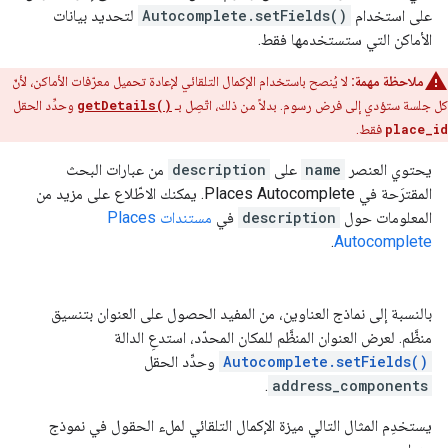
على استخدام
Autocomplete.setFields()
لتحديد بيانات
الأماكن التي ستستخدمها فقط.
ملاحظة مهمة:
لا يُنصح باستخدام الإكمال التلقائي لإعادة تحميل معرّفات الأماكن، لأنّ
كل جلسة ستؤدي إلى فرض رسوم. بدلاً من ذلك، اتّصِل بـ
getDetails()
وحدِّد الحقل
place_id
فقط.
يحتوي العنصر
name
على
description
من عبارات البحث
المقترَحة في Places Autocomplete. يمكنك الاطّلاع على مزيد من
المعلومات حول
description
في
مستندات Places
.
Autocomplete
بالنسبة إلى نماذج العناوين، من المفيد الحصول على العنوان بتنسيق
منظَّم. لعرض العنوان المنظَّم للمكان المحدّد، استدعِ الدالة
Autocomplete.setFields()
وحدِّد الحقل
.
address_components
يستخدِم المثال التالي ميزة الإكمال التلقائي لملء الحقول في نموذج