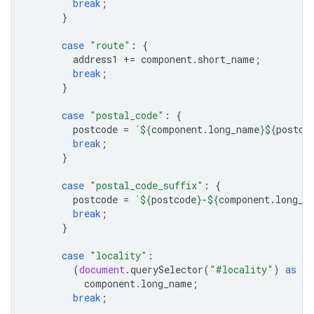
break
;
}
case
"route"
:
{
address1
+=
component
.
short_name
;
break
;
}
case
"postal_code"
:
{
postcode
=
`
${
component
.
long_name
}${
postco
break
;
}
case
"postal_code_suffix"
:
{
postcode
=
`
${
postcode
}
-
${
component
.
long_n
break
;
}
case
"locality"
:
(
document
.
querySelector
(
"#locality"
)
as
HT
component
.
long_name
;
break
;