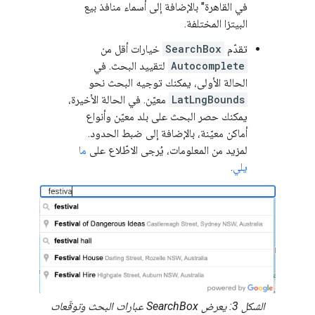
في القاهرة" بالإضافة إلى أسماء منافذ بيع
البيتزا المختلفة.
تقدّم
SearchBox
خيارات أقل من
Autocomplete
لتقييد البحث. في
الحالة الأولى، يمكنك توجيه البحث نحو
LatLngBounds
معيّن. في الحالة الأخيرة،
يمكنك حصر البحث على بلد معيّن وأنواع
أماكن معيّنة، بالإضافة إلى ضبط الحدود.
لمزيد من المعلومات، يُرجى الاطّلاع على
ما
يلي
.
الشكل 3: يعرض SearchBox عبارات البحث وتوقّعات