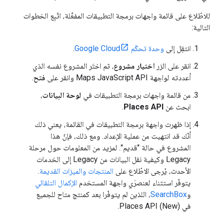
للاطّلاع على قائمة واجهات برمجة التطبيقات المفعَّلة، اتّبِع الخطوات
التالية:
انتقِل إلى
وحدة تحكّم Google Cloud
.
انقر على الزر
اختيار مشروع
، ثم اختَر المشروع نفسه الذي
أعددته لواجهة Maps JavaScript API وانقر على
فتح
.
من قائمة واجهات برمجة التطبيقات في
لوحة البيانات
،
ابحث عن
Places API
.
إذا ظهرت واجهة برمجة التطبيقات في القائمة، يعني ذلك
أنّك قد انتهيت من عملية الإعداد. ومع ذلك، فإنّ هذا
المشروع في حالة "قديم". لمزيد من المعلومات حول مرحلة
Legacy وكيفية نقل البيانات من Legacy إلى الخدمات
الأحدث، يُرجى الاطّلاع على
المنتجات والميزات القديمة
.
يتوفّر استثناء لعنصرَي واجهة المستخدم
الإكمال التلقائي
و
SearchBox
، اللذين لم يتوفّرا بعد كمنتج متاح للجميع
في Places API (New).