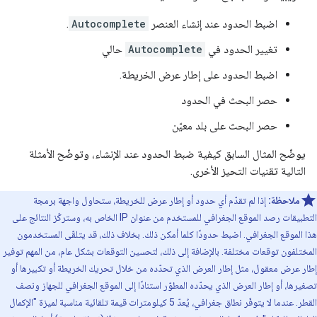
اضبط الحدود عند إنشاء العنصر
Autocomplete
.
تغيير الحدود في
Autocomplete
حالي
اضبط الحدود على إطار عرض الخريطة.
حصر البحث في الحدود
حصر البحث على بلد معيّن
يوضّح المثال السابق كيفية ضبط الحدود عند الإنشاء، وتوضّح الأمثلة
التالية تقنيات التحيز الأخرى.
ملاحظة:
إذا لم تقدّم أي حدود أو إطار عرض للخريطة، ستحاول واجهة برمجة
التطبيقات رصد الموقع الجغرافي للمستخدم من عنوان IP الخاص به، وستركّز النتائج على
هذا الموقع الجغرافي. اضبط حدودًا كلما أمكن ذلك. بخلاف ذلك، قد يتلقّى المستخدمون
المختلفون توقعات مختلفة. بالإضافة إلى ذلك، لتحسين التوقعات بشكل عام، من المهم توفير
إطار عرض معقول، مثل إطار العرض الذي تحدّده من خلال تحريك الخريطة أو تكبيرها أو
تصغيرها، أو إطار العرض الذي يحدّده المطوّر استنادًا إلى الموقع الجغرافي للجهاز ونصف
القطر. عندما لا يتوفّر نطاق جغرافي، يُعدّ 5 كيلومترات قيمة تلقائية مناسبة لميزة "الإكمال