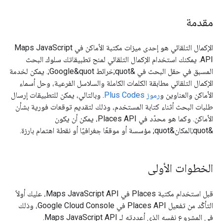
مقدمة
الإكمال التلقائي هو إحدى ميزات مكتبة الأماكن في Maps JavaScript
API. يمكنك استخدام الإكمال التلقائي لمنح تطبيقاتك سلوك البحث
المسبق في حقل البحث في &quot;خرائط Google&quot;. يمكن لخدمة
الإكمال التلقائي مطابقة الكلمات الكاملة والسلاسل الفرعية، وحل أسماء
الأماكن والعناوين و
رموز Plus Codes
. وبالتالي، يمكن للتطبيقات إرسال
طلبات البحث أثناء كتابة المستخدم، وذلك لتقديم توقعات فورية بشأن
الأماكن. وكما هو محدّد في Places API، يمكن أن يكون
&quot;المكان&quot; مؤسسة أو موقعًا جغرافيًا أو نقطة اهتمام بارزة.
الخطوات الأولى
قبل استخدام مكتبة Places في Maps JavaScript API، عليك أولاً
التأكّد من تفعيل Places API في Google Cloud Console، وذلك
في المشروع نفسه الذي أعددته لـ Maps JavaScript API.