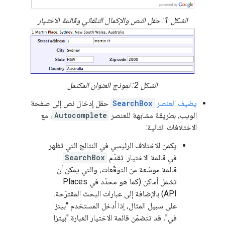
الشكل 1: حقل النص والإكمال التلقائي وقائمة الاختيار
الشكل 2: نموذج العنوان المكتمل
يضيف العنصر
SearchBox
حقل إدخال نص إلى صفحة
الويب، بطريقة مشابهة للعنصر
Autocomplete
، مع
الاختلافات التالية:
يكمن الاختلاف الرئيسي في النتائج التي تظهر
في قائمة الاختيار. تقدّم
SearchBox
قائمة موسّعة من التوقّعات، والتي يمكن أن
تشمل أماكن (كما هو محدّد في Places
API) بالإضافة إلى عبارات البحث المقترَحة.
على سبيل المثال، إذا أدخل المستخدم "بيتزا
في"، قد تتضمّن قائمة الاختيار العبارة "بيتزا