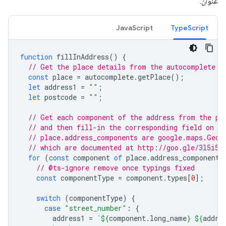
عنوان.
JavaScript
TypeScript
function
fillInAddress
()
{
// Get the place details from the autocomplete o
const
place
=
autocomplete
.
getPlace
();
let
address1
=
""
;
let
postcode
=
""
;
// Get each component of the address from the pl
// and then fill-in the corresponding field on t
// place.address_components are google.maps.Geoc
// which are documented at http://goo.gle/3l5i5M
for
(
const
component
of
place
.
address_components
// @ts-ignore remove once typings fixed
const
componentType
=
component
.
types
[
0
];
switch
(
componentType
)
{
case
"street_number"
:
{
address1
=
`
${
component
.
long_name
}
${
addre