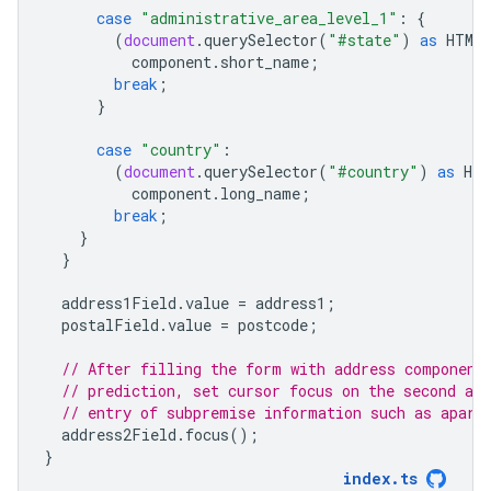
case
"administrative_area_level_1"
:
{
(
document
.
querySelector
(
"#state"
)
as
HTMLI
component
.
short_name
;
break
;
}
case
"country"
:
(
document
.
querySelector
(
"#country"
)
as
HTM
component
.
long_name
;
break
;
}
}
address1Field
.
value
=
address1
;
postalField
.
value
=
postcode
;
// After filling the form with address component
// prediction, set cursor focus on the second add
// entry of subpremise information such as apart
address2Field
.
focus
();
}
index
.
ts