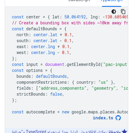
const
center
=
{
lat
:
50.064192
,
lng
:
-
130.605469
// Create a bounding box with sides ~10km away fro
const
defaultBounds
=
{
north
:
center.lat
+
0.1
,
south
:
center.lat
-
0.1
,
east
:
center.lng
+
0.1
,
west
:
center.lng
-
0.1
,
};
const
input
=
document
.
getElementById
(
"pac-input"
)
const
options
=
{
bounds
:
defaultBounds
,
componentRestrictions
:
{
country
:
"us"
},
fields
:
[
"address_components"
,
"geometry"
,
"ico
strictBounds
:
false
,
};
const
autocomplete
=
new
google
.
maps
.
places
.
Autoco
index
.
ts
ملاحظة:
يمكنك الاطّلاع على
الدليل
حول استخدام TypeScript و"خرائط