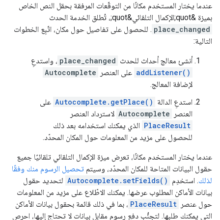
عندما يختار المستخدم مكانًا من التوقّعات المرفقة بحقل النص الخاص
بميزة &quot;الإكمال التلقائي&quot;، تُطلق الخدمة الحدث
place_changed
. للحصول على تفاصيل حول مكان، اتّبِع الخطوات
التالية:
أنشئ معالج أحداث للحدث
place_changed
، واستدعِ
addListener()
على العنصر
Autocomplete
لإضافة المعالج.
استدعِ الدالة
Autocomplete.getPlace()
على
العنصر
Autocomplete
لاسترداد العنصر
PlaceResult
الذي يمكنك استخدامه بعد ذلك
للحصول على مزيد من المعلومات حول المكان المحدّد.
عندما يختار المستخدم مكانًا، تعرض ميزة الإكمال التلقائي تلقائيًا جميع
حقول البيانات المتاحة للمكان المحدّد، وسيتم
تحصيل الرسوم منك وفقًا
لذلك
. استخدِم
Autocomplete.setFields()
لتحديد حقول
بيانات الأماكن المطلوب عرضها. يمكنك الاطّلاع على مزيد من المعلومات
حول عنصر
PlaceResult
، بما في ذلك قائمة بحقول بيانات الأماكن
التي يمكنك طلبها. لتجنُّب دفع رسوم مقابل بيانات لا تحتاج إليها، احرص