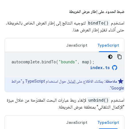
ضبط الحدود على إطار عرض الخريطة
استخدِم
bindTo()
لتوجيه النتائج إلى إطار العرض الخاص بالخريطة،
حتى أثناء تغيّر إطار العرض هذا.
JavaScript
TypeScript
autocomplete
.
bindTo
(
"bounds"
,
map
);
index
.
ts
ملاحظة:
يمكنك الاطّلاع على
الدليل
حول استخدام TypeScript و"خرائط
Google".
استخدِم
unbind()
لإلغاء ربط عبارات البحث المقترَحة من خلال ميزة
"الإكمال التلقائي" بمنطقة عرض الخريطة.
JavaScript
TypeScript