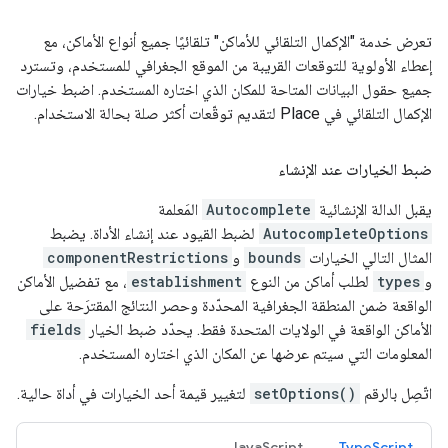
تعرض خدمة "الإكمال التلقائي للأماكن" تلقائيًا جميع أنواع الأماكن، مع
إعطاء الأولوية للتوقعات القريبة من الموقع الجغرافي للمستخدم، وتسترد
جميع حقول البيانات المتاحة للمكان الذي اختاره المستخدم. اضبط خيارات
الإكمال التلقائي في Place لتقديم توقّعات أكثر صلة بحالة الاستخدام.
ضبط الخيارات عند الإنشاء
يقبل الدالة الإنشائية
Autocomplete
المَعلمة
AutocompleteOptions
لضبط القيود عند إنشاء الأداة. يضبط
المثال التالي الخيارات
bounds
و
componentRestrictions
و
types
لطلب أماكن من النوع
establishment
، مع تفضيل الأماكن
الواقعة ضمن المنطقة الجغرافية المحدّدة وحصر النتائج المقترَحة على
الأماكن الواقعة في الولايات المتحدة فقط. يحدّد ضبط الخيار
fields
المعلومات التي سيتم عرضها عن المكان الذي اختاره المستخدم.
اتّصِل بالرقم
setOptions()
لتغيير قيمة أحد الخيارات في أداة حالية.
JavaScript
TypeScript