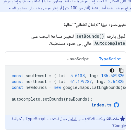
التلقائي للمكان". لا تحدّد إطار عرض بنصف قطر يساوي صفرًا (نقطة واحدة) أو إطار عرض
يبلغ عرضه بضعة أمتار فقط (أقل من 100 متر) أو إطار عرض يمتد على مستوى العالم.
تغيير حدود ميزة "الإكمال التلقائي" الحالية
اتّصِل بالرقم
setBounds()
لتغيير مساحة البحث على
Autocomplete
حالي إلى حدود مستطيلة.
JavaScript
TypeScript
const
southwest
=
{
lat
:
5.6108
,
lng
:
136.589326
}
const
northeast
=
{
lat
:
61.179287
,
lng
:
2.64325
}
const
newBounds
=
new
google
.
maps
.
LatLngBounds
(
sou
autocomplete
.
setBounds
(
newBounds
);
index
.
ts
ملاحظة:
يمكنك الاطّلاع على
الدليل
حول استخدام TypeScript و"خرائط
Google".