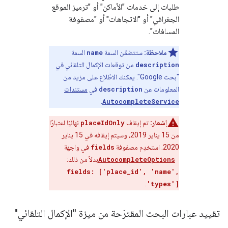
طلبات إلى خدمات "الأماكن" أو "ترميز الموقع
الجغرافي" أو "الاتجاهات" أو "مصفوفة
المسافات".
ملاحظة:
ستتضمّن السمة
name
السمة
description
من توقعات الإكمال التلقائي في
"بحث Google". يمكنك الاطّلاع على مزيد من
المعلومات عن
description
في
مستندات
.
AutocompleteService
إشعار:
تم إيقاف
placeIdOnly
نهائيًا اعتبارًا
من 15 يناير 2019، وسيتم إيقافه في 15 يناير
2020. استخدِم مصفوفة
fields
في واجهة
AutocompleteOptions
بدلاً من ذلك:
fields: ['place_id', 'name',
.
'types']
تقييد عبارات البحث المقترَحة من ميزة "الإكمال التلقائي"