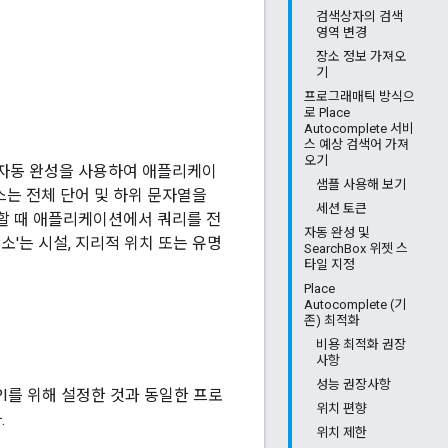
검색상자의 검색
영역 변경
장소 정보 가져오
기
프로그래매틱 방식으
로 Place
Autocomplete 서비
스 예상 검색어 가져
오기
다. 자동 완성을 사용하여 애플리케이
샘플 사용해 보기
비스는 전체 단어 및 하위 문자열을
세션 토큰
력할 때 애플리케이션에서 쿼리를 전
자동 완성 및
장소'는 시설, 지리적 위치 또는 유명
SearchBox 위젯 스
타일 지정
Place
Autocomplete (기
존) 최적화
비용 최적화 권장
사항
성능 권장사항
t API를 위해 설정한 것과 동일한 프로
위치 편향
.
위치 제한