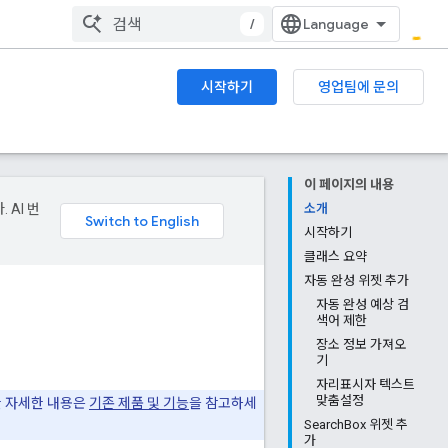
/
시작하기
영업팀에 문의
이 페이지의 내용
 AI 번
소개
시작하기
클래스 요약
자동 완성 위젯 추가
자동 완성 예상 검
색어 제한
장소 정보 가져오
기
자리표시자 텍스트
맞춤설정
한 자세한 내용은
기존 제품 및 기능
을 참고하세
SearchBox 위젯 추
가