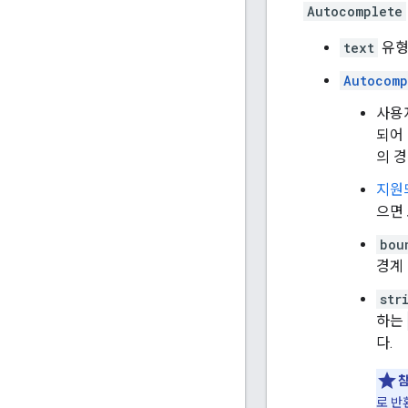
Autocomplete
text
유형
Autocomp
사용
되어
의 
지원
으면
bou
경계
str
하는
다.
참
로 반