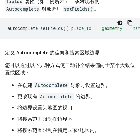
fields
属性（如上例所示），或对现有的
Autocomplete
对象调用
setFields()
。
autocomplete
.
setFields
([
"place_id"
,
"geometry"
,
"na
定义 Autocomplete 的偏向和搜索区域边界
您可以通过以下几种方式使自动补全结果偏向于某个大致位
置或区域：
在创建
Autocomplete
对象时设置边界。
更改现有
Autocomplete
的边界。
将边界设置为地图的视口。
将搜索范围限制在边界内。
将搜索范围限制在特定国家/地区内。