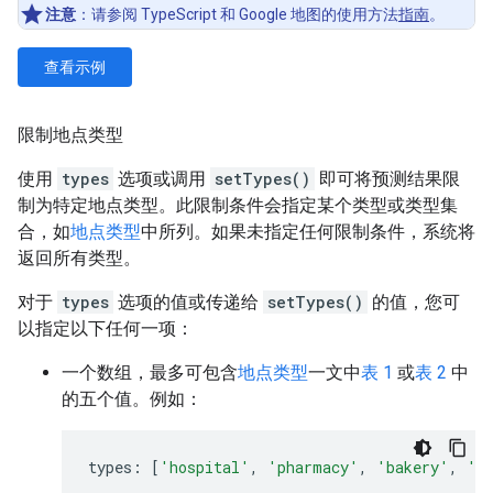
注意
：请参阅 TypeScript 和 Google 地图的使用方法
指南
。
查看示例
限制地点类型
使用
types
选项或调用
setTypes()
即可将预测结果限
制为特定地点类型。此限制条件会指定某个类型或类型集
合，如
地点类型
中所列。如果未指定任何限制条件，系统将
返回所有类型。
对于
types
选项的值或传递给
setTypes()
的值，您可
以指定以下任何一项：
一个数组，最多可包含
地点类型
一文中
表 1
或
表 2
中
的五个值。例如：
types
:
[
'hospital'
,
'pharmacy'
,
'bakery'
,
'c