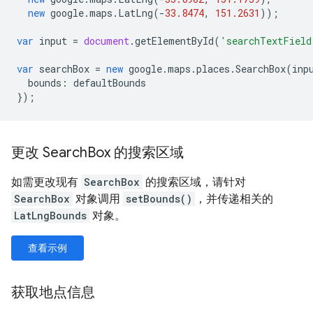
new
google
.
maps
.
LatLng
(
-
33.8474
,
151.2631
));
var
input
=
document
.
getElementById
(
'searchTextField
var
searchBox
=
new
google
.
maps
.
places
.
SearchBox
(
inp
bounds
:
defaultBounds
});
更改 Search
Box 的搜索区域
如需更改现有
SearchBox
的搜索区域，请针对
SearchBox
对象调用
setBounds()
，并传递相关的
LatLngBounds
对象。
查看示例
获取地点信息