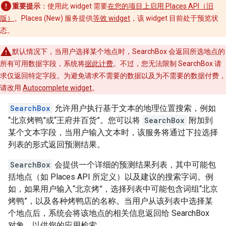
重要提示
：使用此 widget 需要
在您的项目上启用 Places API（旧
版）
。Places (New) 服务提供
等效 widget
，该 widget 目前处于预览状
态。
默认情况下，当用户选择某个地点时，SearchBox 会返回所选地点的
所有可用数据字段，系统将
据此计费
。不过，您无法限制 SearchBox 请
求仅返回特定字段。为避免请求不需要的数据以及为不需要的数据付费，
请改用
Autocomplete widget
。
SearchBox
允许用户执行基于文本的地理位置搜索，例如
“北京烤鸭”或“王府井百货”。您可以将
SearchBox
附加到
某个文本字段，当用户输入文本时，该服务将通过下拉选择
列表的形式返回预测结果。
SearchBox
会提供一个详细的预测结果列表，其中可能包
括地点（如 Places API 所定义）以及建议的搜索字词。例
如，如果用户输入“北京烤”，选择列表中可能包含词组“北京
烤鸭”，以及各种烤鸭店的名称。当用户从该列表中选择某
个地点后，系统会将该地点的相关信息返回给 SearchBox
对象，以供您的应用检索。