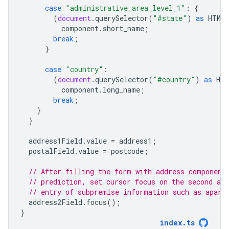
case
"administrative_area_level_1"
:
{
(
document
.
querySelector
(
"#state"
)
as
HTMLI
component
.
short_name
;
break
;
}
case
"country"
:
(
document
.
querySelector
(
"#country"
)
as
HTM
component
.
long_name
;
break
;
}
}
address1Field
.
value
=
address1
;
postalField
.
value
=
postcode
;
// After filling the form with address component
// prediction, set cursor focus on the second add
// entry of subpremise information such as apart
address2Field
.
focus
();
}
index
.
ts