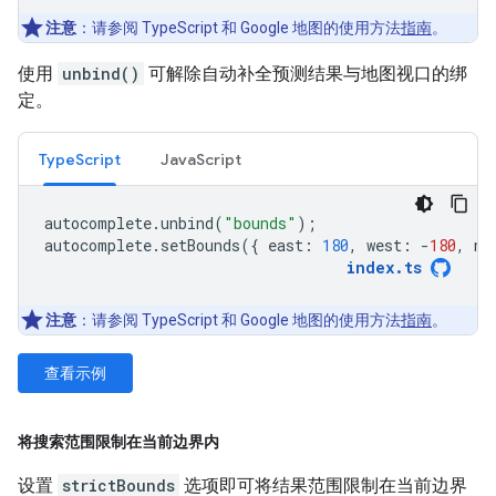
注意
：请参阅 TypeScript 和 Google 地图的使用方法
指南
。
使用
unbind()
可解除自动补全预测结果与地图视口的绑
定。
TypeScript
JavaScript
autocomplete
.
unbind
(
"bounds"
);
autocomplete
.
setBounds
({
east
:
180
,
west
:
-
180
,
no
index
.
ts
注意
：请参阅 TypeScript 和 Google 地图的使用方法
指南
。
查看示例
将搜索范围限制在当前边界内
设置
strictBounds
选项即可将结果范围限制在当前边界