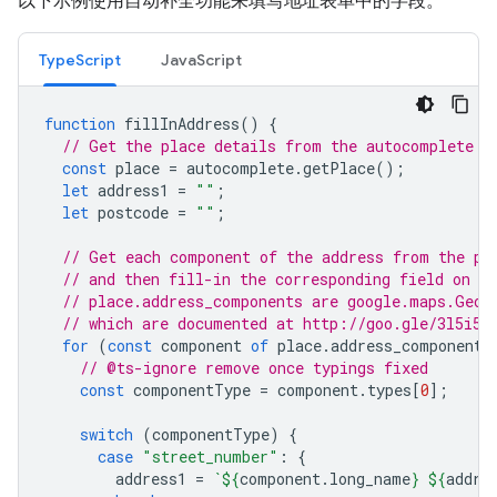
以下示例使用自动补全功能来填写地址表单中的字段。
TypeScript
JavaScript
function
fillInAddress
()
{
// Get the place details from the autocomplete o
const
place
=
autocomplete
.
getPlace
();
let
address1
=
""
;
let
postcode
=
""
;
// Get each component of the address from the pl
// and then fill-in the corresponding field on t
// place.address_components are google.maps.Geoc
// which are documented at http://goo.gle/3l5i5M
for
(
const
component
of
place
.
address_components
// @ts-ignore remove once typings fixed
const
componentType
=
component
.
types
[
0
];
switch
(
componentType
)
{
case
"street_number"
:
{
address1
=
`
${
component
.
long_name
}
${
addre