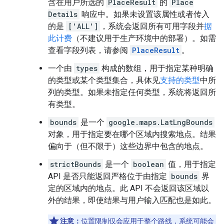
含在用户所选的
PlaceResult
的
Place
Details
响应中。如果未设置该属性或者传入
的是
['ALL']
，系统会返回所有可用字段并
据
此计费
（不建议用于生产环境中的部署）。如需
查看字段列表，请参阅
PlaceResult
。
一个由
types
构成的数组，用于指定某种明确
的类型或某个类型集合，具体见
支持的类型
中所
列的类型。如果未指定任何类型，系统将返回所
有类型。
bounds
是一个
google.maps.LatLngBounds
对象，用于指定要在哪个区域内搜索地点。结果
偏向于（但不限于）这些边界中包含的地点。
strictBounds
是一个
boolean
值，用于指定
API 是否只能返回严格位于由指定
bounds
界
定的区域内的地点。此 API 不会返回该区域以
外的结果，即使结果与用户输入匹配也是如此。
注意：
位置限制仅会应用于整个路线，系统可能会