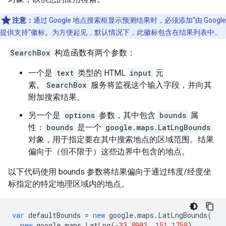
注意：
通过 Google 地点搜索框显示预测结果时，必须添加“由 Google
提供支持”徽标。为方便起见，默认情况下，此徽标包含在结果列表中。
SearchBox
构造函数有两个参数：
一个是
text
类型的 HTML
input
元
素。
SearchBox
服务将监视这个输入字段，并向其
附加搜索结果。
另一个是
options
参数，其中包含
bounds
属
性：
bounds
是一个
google.maps.LatLngBounds
对象，用于指定要在其中搜索地点的区域范围。结果
偏向于（但不限于）这些边界中包含的地点。
以下代码使用 bounds 参数将结果偏向于通过纬度/经度坐
标指定的特定地理区域内的地点。
var
defaultBounds
=
new
google
.
maps
.
LatLngBounds
(
new
google
.
maps
.
LatLng
(
-
33.8902
,
151.1759
),