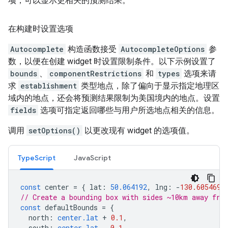
项，可以显示更相关的预测结果。
在构建时设置选项
Autocomplete
构造函数接受
AutocompleteOptions
参
数，以便在创建 widget 时设置限制条件。以下示例设置了
bounds
、
componentRestrictions
和
types
选项来请
求
establishment
类型地点，除了偏向于显示指定地理区
域内的地点，还会将预测结果限制为美国境内的地点。设置
fields
选项可指定返回哪些与用户所选地点相关的信息。
调用
setOptions()
以更改现有 widget 的选项值。
TypeScript
JavaScript
const
center
=
{
lat
:
50.064192
,
lng
:
-
130.605469
// Create a bounding box with sides ~10km away fro
const
defaultBounds
=
{
north
:
center.lat
+
0.1
,
south
:
center.lat
-
0.1
,