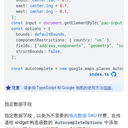
east
:
center.lng
+
0.1
,
west
:
center.lng
-
0.1
,
};
const
input
=
document
.
getElementById
(
"pac-input"
)
const
options
=
{
bounds
:
defaultBounds
,
componentRestrictions
:
{
country
:
"us"
},
fields
:
[
"address_components"
,
"geometry"
,
"ico
strictBounds
:
false
,
};
const
autocomplete
=
new
google
.
maps
.
places
.
Autoco
index
.
ts
注意
：请参阅 TypeScript 和 Google 地图的使用方法
指南
。
指定数据字段
指定数据字段，以免为不需要的
地点数据 SKU
付费。在传
递给 widget 构造函数的
AutocompleteOptions
中添加