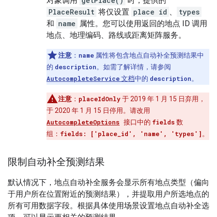
对象调用
getPlace()
时，提供的
PlaceResult
将仅设置
place id
、
types
和
name
属性。您可以使用返回的地点 ID 调用
地点、地理编码、路线或距离矩阵服务。
注意
：
name
属性将包含地点自动补全预测结果中
的
description
。如需了解详情，请参阅
AutocompleteService
文档
中的
description
。
注意
：
placeIdOnly
于 2019 年 1 月 15 日弃用，
于 2020 年 1 月 15 日停用。请改用
AutocompleteOptions
接口中的
fields
数
组：
fields: ['place_id', 'name', 'types']
。
限制自动补全预测结果
默认情况下，地点自动补全服务会显示所有地点类型（偏向
于用户所在位置附近的预测结果），并提取用户所选地点的
所有可用数据字段。根据具体使用场景设置地点自动补全选