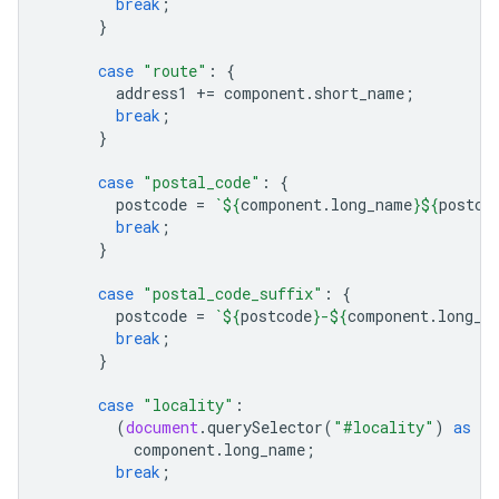
break
;
}
case
"route"
:
{
address1
+=
component
.
short_name
;
break
;
}
case
"postal_code"
:
{
postcode
=
`
${
component
.
long_name
}${
postco
break
;
}
case
"postal_code_suffix"
:
{
postcode
=
`
${
postcode
}
-
${
component
.
long_n
break
;
}
case
"locality"
:
(
document
.
querySelector
(
"#locality"
)
as
HT
component
.
long_name
;
break
;