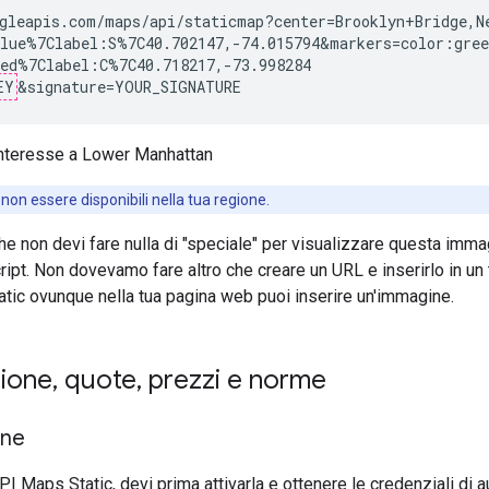
gleapis.com/maps/api/staticmap?center=Brooklyn+Bridge,N
lue%7Clabel:S%7C40.702147,-74.015794&markers=color:gree
ed%7Clabel:C%7C40.718217,-73.998284

EY
on essere disponibili nella tua regione.
he non devi fare nulla di "speciale" per visualizzare questa imma
ript. Non dovevamo fare altro che creare un URL e inserirlo in un
ic ovunque nella tua pagina web puoi inserire un'immagine.
zione
,
quote
,
prezzi e norme
one
API Maps Static, devi prima attivarla e ottenere le credenziali di 