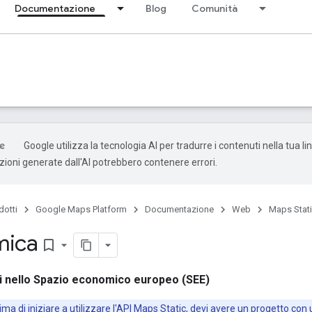
Documentazione
Blog
Comunità
Google utilizza la tecnologia AI per tradurre i contenuti nella tua l
uzioni generate dall'AI potrebbero contenere errori.
dotti
Google Maps Platform
Documentazione
Web
Maps Stati
mica
bookmark_border
ri nello Spazio economico europeo (SEE)
ima di iniziare a utilizzare l'API Maps Static, devi avere un progetto con