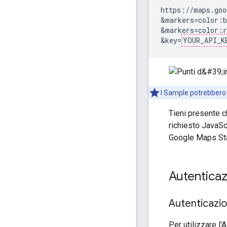
https://maps.goo
&markers=color:b
&markers=color:r
&key=
YOUR_API_K
I Sample potrebbero n
Tieni presente c
richiesto JavaSc
Google Maps Stat
Autentica
Autenticazi
Per utilizzare l'