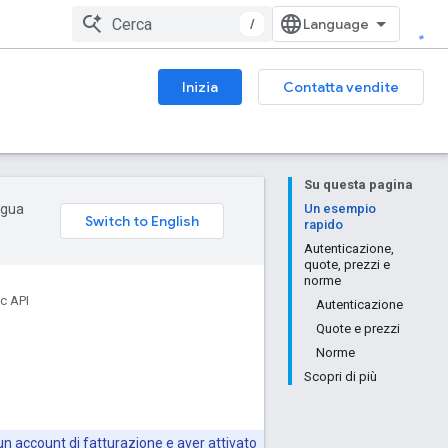
/
Inizia
Contatta vendite
Su questa pagina
ingua
Un esempio
rapido
Autenticazione,
quote, prezzi e
norme
c API
Autenticazione
Quote e prezzi
Norme
Scopri di più
 un account di fatturazione e aver attivato