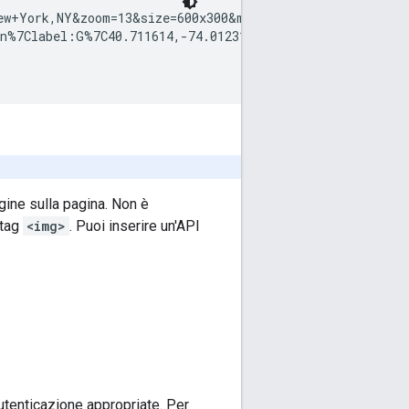
ew+York,NY&zoom=13&size=600x300&maptype=roadmap

n%7Clabel:G%7C40.711614,-74.012318

gine sulla pagina. Non è
 tag
<img>
. Puoi inserire un'API
autenticazione appropriate. Per