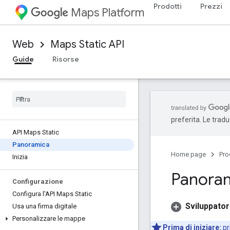
Prodotti
Prezzi
Maps Platform
Web
Maps Static API
Guide
Risorse
preferita. Le trad
API Maps Static
Panoramica
Home page
Pro
Inizia
Panora
Configurazione
Configura l'API Maps Static
Sviluppato
Usa una firma digitale
Personalizzare le mappe
Prima di iniziare:
pr