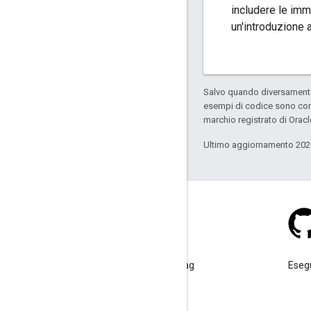
includere le imm
un'introduzione a
Salvo quando diversamente 
esempi di codice sono con
marchio registrato di Oracl
Ultimo aggiornamento 202
Stack Overflow
Poni una domanda sotto il tag
Esegu
google-maps.