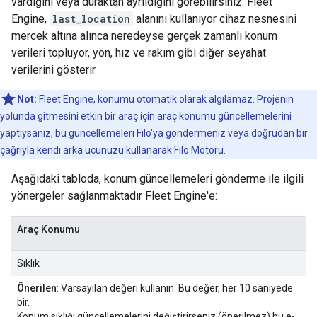
vardığını veya duraktan ayrıldığını görebilirsiniz. Fleet
Engine,
last_location
alanını kullanıyor cihaz nesnesini
mercek altına alınca neredeyse gerçek zamanlı konum
verileri topluyor, yön, hız ve rakım gibi diğer seyahat
verilerini gösterir.
Not:
Fleet Engine, konumu otomatik olarak algılamaz. Projenin
yolunda gitmesini etkin bir araç için araç konumu güncellemelerini
yaptıysanız, bu güncellemeleri Filo'ya göndermeniz veya doğrudan bir
çağrıyla kendi arka ucunuzu kullanarak Filo Motoru.
Aşağıdaki tabloda, konum güncellemeleri gönderme ile ilgili
yönergeler sağlanmaktadır Fleet Engine'e:
Araç Konumu
Sıklık
Önerilen
: Varsayılan değeri kullanın. Bu değer, her 10 saniyede
bir.
Konum sıklığı güncellemelerini değiştirirseniz (önerilmez) bu e-