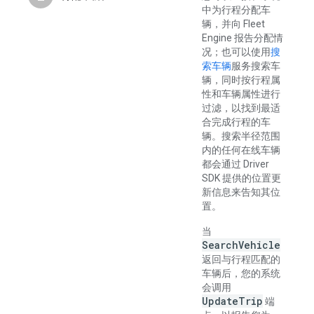
中为行程分配车
辆，并向 Fleet
Engine 报告分配情
况；也可以使用
搜
索车辆
服务搜索车
辆，同时按行程属
性和车辆属性进行
过滤，以找到最适
合完成行程的车
辆。搜索半径范围
内的任何在线车辆
都会通过 Driver
SDK 提供的位置更
新信息来告知其位
置。
当
SearchVehicle
返回与行程匹配的
车辆后，您的系统
会调用
UpdateTrip
端