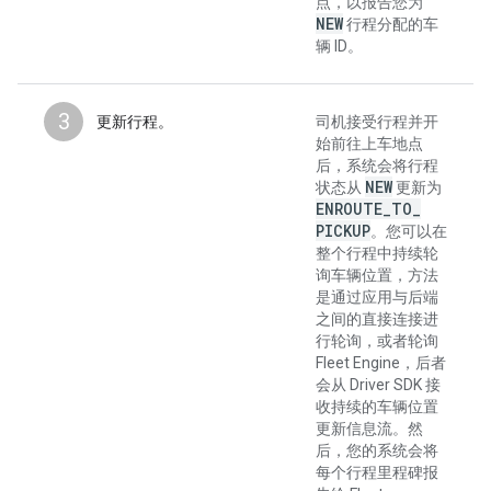
点，以报告您为
NEW
行程分配的车
辆 ID。
3
更新行程。
司机接受行程并开
始前往上车地点
后，系统会将行程
NEW
状态从
更新为
ENROUTE
_
TO
_
PICKUP
。您可以在
整个行程中持续轮
询车辆位置，方法
是通过应用与后端
之间的直接连接进
行轮询，或者轮询
Fleet Engine，后者
会从 Driver SDK 接
收持续的车辆位置
更新信息流。然
后，您的系统会将
每个行程里程碑报