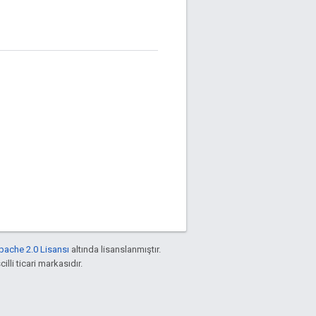
pache 2.0 Lisansı
altında lisanslanmıştır.
illi ticari markasıdır.