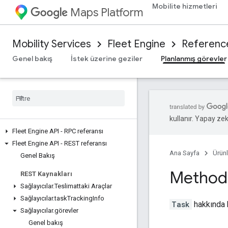
Mobilite hizmetleri
Maps Platform
Mobility Services
Fleet Engine
Referenc
Genel bakış
İstek üzerine geziler
Planlanmış görevler
kullanır. Yapay zeka
Fleet Engine API - RPC referansı
Fleet Engine API - REST referansı
Ana Sayfa
Ürünl
Genel Bakış
Method:
REST Kaynakları
Sağlayıcılar
.
Teslimattaki Araçlar
Sağlayıcılar
.
task
Tracking
Info
Task
hakkında bi
Sağlayıcılar
.
görevler
Genel bakış