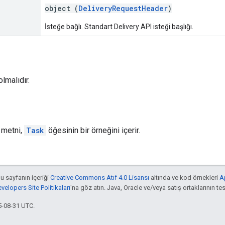
object (
DeliveryRequestHeader
)
İsteğe bağlı. Standart Delivery API isteği başlığı.
lmalıdır.
t metni,
Task
öğesinin bir örneğini içerir.
bu sayfanın içeriği
Creative Commons Atıf 4.0 Lisansı
altında ve kod örnekleri
A
elopers Site Politikaları
'na göz atın. Java, Oracle ve/veya satış ortaklarının tesc
5-08-31 UTC.