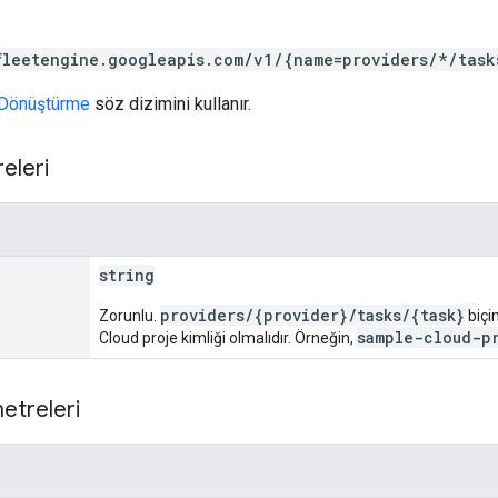
fleetengine.googleapis.com/v1/{name=providers/*/task
Dönüştürme
söz dizimini kullanır.
eleri
string
providers/{provider}/tasks/{task}
Zorunlu.
biçi
sample-cloud-p
Cloud proje kimliği olmalıdır. Örneğin,
etreleri