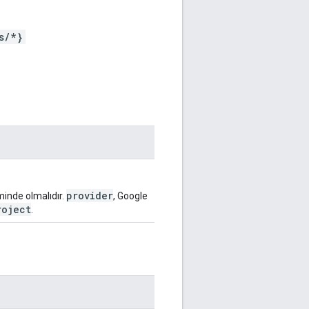
s/*}
provider
minde olmalıdır.
, Google
roject
.