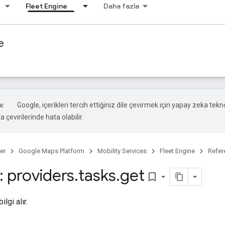
Fleet Engine
Daha fazla
e
Google, içerikleri tercih ettiğiniz dile çevirmek için yapay zeka tekno
 çevirilerinde hata olabilir.
er
Google Maps Platform
Mobility Services
Fleet Engine
Refer
 providers
.
tasks
.
get
bookmark_border
lgi alır.