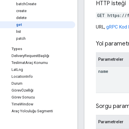
HTTP isteği
batch
Create
create
GET https://
delete
get
URL,
gRPC Kod 
list
patch
Yol parametr
Types
Delivery
Request
Başlığı
Parametreler
Teslimat
Araç Konumu
Lat
Lng
name
Location
Info
Durum
GörevÖzelliği
Görev Sonucu
Time
Window
Sorgu param
Araç Yolculuğu Segmenti
Parametreler