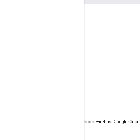
Etkileşim
Google Developer Program
Google Developer Groups
Google Developer Experts
Accelerators
Google Cloud & NVIDIA
Android
Chrome
Firebase
Google Cloud