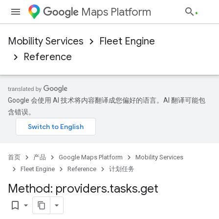
Maps Platform
Mobility Services
Fleet Engine
Reference
Google 会使用 AI 技术将内容翻译成您偏好的语言。AI 翻译可能包
含错误。
首页
产品
Google Maps Platform
Mobility Services
Fleet Engine
Reference
计划任务
Method: providers
.
tasks
.
get
bookmark_border