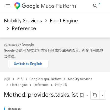
Maps Platform
Mobility Services
Fleet Engine
Reference
Google 会使用 AI 技术将内容翻译成您偏好的语言。AI 翻译可能包
含错误。
首页
产品
Google Maps Platform
Mobility Services
Fleet Engine
Reference
计划任务
Method: providers
.
tasks
.
list
bookmark_border
本页内容