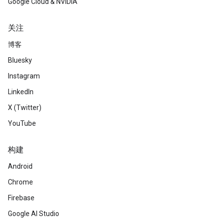
Google Cloud & NVIDIA
关注
博客
Bluesky
Instagram
LinkedIn
X (Twitter)
YouTube
构建
Android
Chrome
Firebase
Google AI Studio