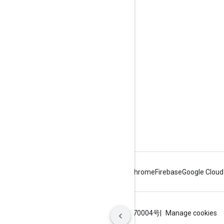
জুড়ে থাকা
Google Developer Program
Google Developer Groups
Google Developer Experts
Accelerators
Google Cloud & NVIDIA
Android
Chrome
Firebase
Google Cloud
শর্তাবলী
গোপনীয়তা
ICP证合字B2-20070004号
Manage cookies