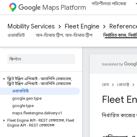
গতিশীলতা পরিষেবা
Maps Platform
Mobility Services
Fleet Engine
Referenc
ওভারভিউ
অন-ডিমান্ড ট্রিপ, অন-ডিমান্ড ট্রিপ
নির্ধারিত কাজ, নির্
ফ্লিট ইঞ্জিন এপিআই - আরপিসি রেফারেন্স
,
ফ্লিট ইঞ্জিন এপিআই - আরপিসি রেফারেন্স
হোম
প্রোডাক্ট
ওভারভিউ
Fleet E
google
.
geo
.
type
google
.
type
maps
.
fleetengine
.
delivery
.
v1
নির্ধারিত কাজের
Fleet Engine API - REST রেফারেন্স
,
Fleet
Engine API - REST রেফারেন্স