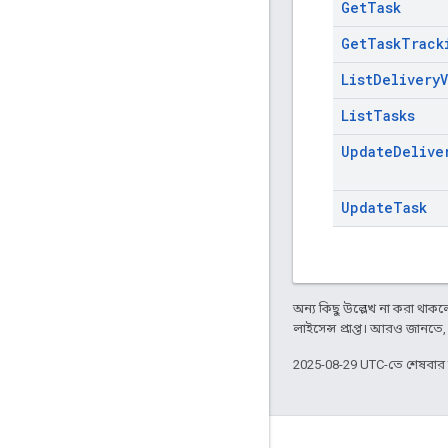
Get
Task
Get
Task
Track
List
Delivery
List
Tasks
Update
Delive
Update
Task
অন্য কিছু উল্লেখ না করা থাকলে,
লাইসেন্স প্রাপ্ত। আরও জানতে
2025-08-29 UTC-তে শেষবা