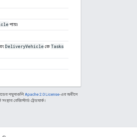
icle
পায়৷
Delivery
Vehicle
Tasks
এবং
কে
ডের নমুনাগুলি
Apache 2.0 License
-এর অধীনে
্থার রেজিস্টার্ড ট্রেডমার্ক।