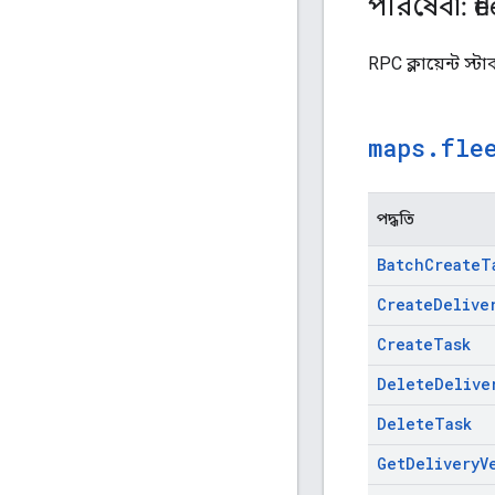
পরিষেবা: fl
RPC ক্লায়েন্ট স
maps
.
fle
পদ্ধতি
Batch
Create
T
Create
Delive
Create
Task
Delete
Delive
Delete
Task
Get
Delivery
V