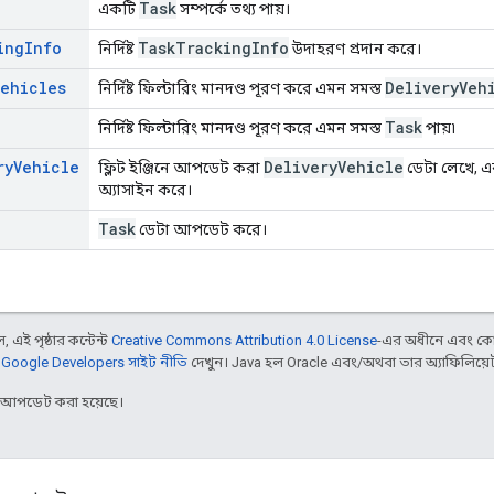
Task
একটি
সম্পর্কে তথ্য পায়।
ing
Info
Task
Tracking
Info
নির্দিষ্ট
উদাহরণ প্রদান করে।
Vehicles
Delivery
Veh
নির্দিষ্ট ফিল্টারিং মানদণ্ড পূরণ করে এমন সমস্ত
Task
নির্দিষ্ট ফিল্টারিং মানদণ্ড পূরণ করে এমন সমস্ত
পায়৷
ry
Vehicle
Delivery
Vehicle
ফ্লিট ইঞ্জিনে আপডেট করা
ডেটা লেখে, 
অ্যাসাইন করে।
Task
ডেটা আপডেট করে।
 এই পৃষ্ঠার কন্টেন্ট
Creative Commons Attribution 4.0 License
-এর অধীনে এবং কো
,
Google Developers সাইট নীতি
দেখুন। Java হল Oracle এবং/অথবা তার অ্যাফিলিয়েট সংস
র আপডেট করা হয়েছে।