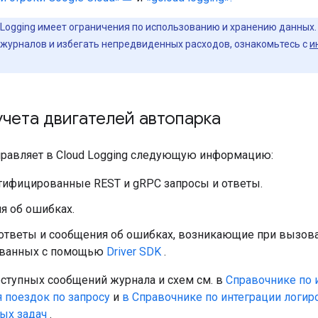
 Logging имеет ограничения по использованию и хранению данных. 
 журналов и избегать непредвиденных расходов, ознакомьтесь с
и
чета двигателей автопарка
тправляет в Cloud Logging следующую информацию:
нтифицированные REST и gRPC запросы и ответы.
я об ошибках.
ответы и сообщения об ошибках, возникающие при вызовах 
ванных с помощью
Driver SDK
.
оступных сообщений журнала и схем см. в
Справочнике по 
ля поездок по запросу
и
в Справочнике по интеграции логиро
ых задач
.