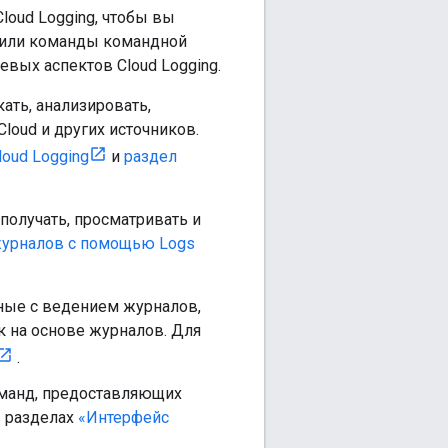
loud Logging, чтобы вы
ng или команды командной
евых аспектов Cloud Logging.
ать, анализировать,
loud и других источников.
oud Logging
и
раздел
получать, просматривать и
урналов с помощью Logs
ные с ведением журналов,
к на основе журналов. Для
.
манд, предоставляющих
в разделах
«Интерфейс