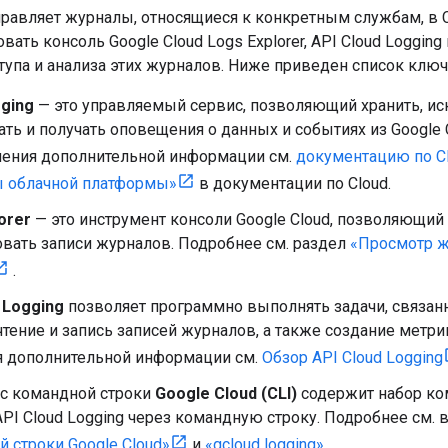
тправляет журналы, относящиеся к конкретным службам, в C
вать консоль Google Cloud Logs Explorer, API Cloud Loggi
тупа и анализа этих журналов. Ниже приведен список ключ
gging
— это управляемый сервис, позволяющий хранить, иск
ть и получать оповещения о данных и событиях из Google C
чения дополнительной информации см.
документацию по Cl
 облачной платформы»
в документации по Cloud.
orer
— это инструмент консоли Google Cloud, позволяющий 
вать записи журналов. Подробнее см. раздел
«Просмотр ж
.
 Logging
позволяет программно выполнять задачи, связан
тение и запись записей журналов, а также создание метри
я дополнительной информации см.
Обзор API Cloud Logging
с командной строки
Google Cloud (CLI)
содержит набор ко
API Cloud Logging через командную строку. Подробнее см. 
 строки Google Cloud»
и
«gcloud logging».