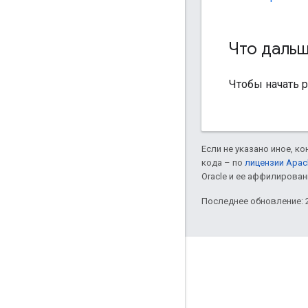
Что даль
Чтобы начать р
Если не указано иное, к
кода – по
лицензии Apac
Oracle и ее аффилирован
Последнее обновление: 2
Полезные ссылки
Google Developer Program
Google Developer Groups