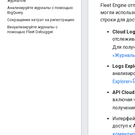
журналов
Fleet Engine о
Анализируйте журналы с помощью
могли использо
Big
Query
строки для дос
Сокращение затрат на регистрацию
Визуализируйте журналы с
Cloud Lo
помощью Fleet Debugger
.
отслежива
Для полу
«Журналы
Logs Expl
анализиро
Explorer»
API Cloud
включая ч
получени
Интерфей
доступ к 
командной