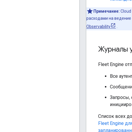
Примечание:
Cloud
расходами на ведение
Observability
.
Журналы у
Fleet Engine о
Все ауте
Сообщени
Запросы, 
иницииро
Список всех д
Fleet Engine д
запланированн