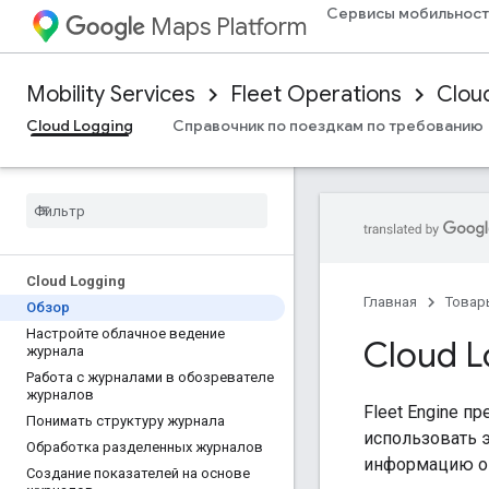
Сервисы мобильност
Maps Platform
Mobility Services
Fleet Operations
Clou
Cloud Logging
Справочник по поездкам по требованию
Cloud Logging
Главная
Товар
Обзор
Настройте облачное ведение
Cloud L
журнала
Работа с журналами в обозревателе
журналов
Fleet Engine п
Понимать структуру журнала
использовать 
Обработка разделенных журналов
информацию о F
Создание показателей на основе