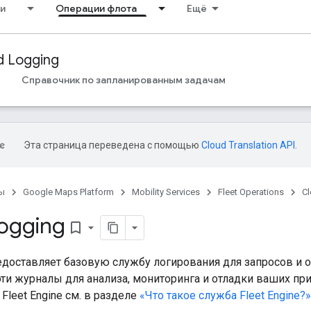
и
Операции флота
Ещё
d Logging
Справочник по запланированным задачам
Эта страница переведена с помощью
Cloud Translation API
.
ы
Google Maps Platform
Mobility Services
Fleet Operations
C
ogging
bookmark_border
редоставляет базовую службу логирования для запросов и 
эти журналы для анализа, мониторинга и отладки ваших п
leet Engine см. в разделе
«Что такое служба Fleet Engine?»