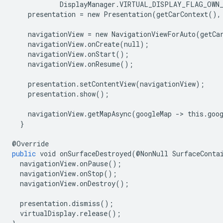
DisplayManager
.
VIRTUAL_DISPLAY_FLAG_OWN
presentation
=
new
Presentation
(
getCarContext
(),
navigationView
=
new
NavigationViewForAuto
(
getCa
navigationView
.
onCreate
(
null
);
navigationView
.
onStart
();
navigationView
.
onResume
();
presentation
.
setContentView
(
navigationView
);
presentation
.
show
();
navigationView
.
getMapAsync
(
googleMap
-
>
this
.
goo
}
@
Override
public
void
onSurfaceDestroyed
(@
NonNull
SurfaceConta
navigationView
.
onPause
();
navigationView
.
onStop
();
navigationView
.
onDestroy
();
presentation
.
dismiss
();
virtualDisplay
.
release
();