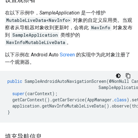
在以下示例中，
SampleApplication
是一个维护
MutableLiveData<NavInfo>
对象的自定义应用类。当观
察者从导航器对象收到更新时，会将此
NavInfo
对象发布
到
SampleApplication
类维护的
NavInfoMutableLiveData
。
以下示例在 Android Auto
Screen
的实现中为此对象注册了
一个观测器。
public
SampleAndroidAutoNavigationScreen
(@
NonNull
Ca
SampleApplicati
super
(
carContext
);
getCarContext
().
getCarService
(
AppManager
.
class
).
se
application
.
getNavInfoMutableLiveData
().
observe
(
th
}
填充导航信息