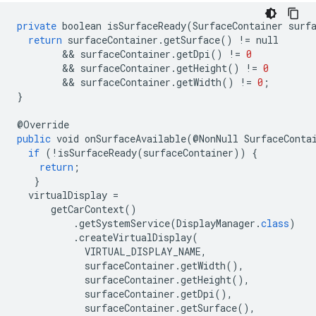
private
boolean
isSurfaceReady
(
SurfaceContainer
surf
return
surfaceContainer
.
getSurface
()
!=
null
        && 
surfaceContainer
.
getDpi
()
!=
0
        && 
surfaceContainer
.
getHeight
()
!=
0
        && 
surfaceContainer
.
getWidth
()
!=
0
;
}
@
Override
public
void
onSurfaceAvailable
(@
NonNull
SurfaceConta
if
(
!
isSurfaceReady
(
surfaceContainer
))
{
return
;
}
virtualDisplay
=
getCarContext
()
.
getSystemService
(
DisplayManager
.
class
)
.
createVirtualDisplay
(
VIRTUAL_DISPLAY_NAME
,
surfaceContainer
.
getWidth
(),
surfaceContainer
.
getHeight
(),
surfaceContainer
.
getDpi
(),
surfaceContainer
.
getSurface
(),