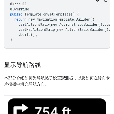
@
NonNull
@
Override
public
Template
onGetTemplate
()
{
return
new
NavigationTemplate
.
Builder
()
.
setActionStrip
(
new
ActionStrip
.
Builder
().
buil
.
setMapActionStrip
(
new
ActionStrip
.
Builder
().
a
.
build
();
}
显示导航路线
本部分介绍如何为导航帖子设置观测器，以及如何在转向卡
片模板中填充导航方向。