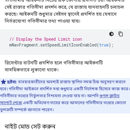
গতিসীমার আইকনটি নিচের এক কোণায় প্রদর্শিত হয়। আইকনটি
সেই রাস্তার গতিসীমা প্রদর্শন করে, যে রাস্তায় যানবাহনটি চলাচল
করছে। আইকনটি শুধুমাত্র সেইসব স্থানেই প্রদর্শিত হয় যেখানে
নির্ভরযোগ্য গতিসীমার তথ্য পাওয়া যায়।
// Display the Speed Limit icon
mNavFragment
.
setSpeedLimitIconEnabled
(
true
);
রিসেন্টার বাটনটি প্রদর্শিত হলে গতিসীমার আইকনটি
সাময়িকভাবে লুকানো থাকে।
দ্রষ্টব্য:
ব্যবহারকারীদের অবশ্যই রাস্তায় স্থাপিত সমস্ত চিহ্ন অনুসরণ করতে
হবে। গতিসীমা আইকনে প্রদর্শিত তথ্য শুধুমাত্র একটি নির্দেশক হিসেবে কাজ করে।
গতিসীমার তথ্যের নির্ভুলতার নিশ্চয়তা দেওয়া যায় না। আপনি
গুগল ক্লাউড
সাপোর্ট পেজে
একটি অভিযোগ দায়ের করে আমাদের গতিসীমার তথ্যের কোনো
ভুলত্রুটি সম্পর্কে জানাতে পারেন।
নাইট মোড সেট করুন