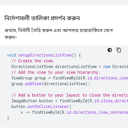
নির্দেশাবলী তালিকা প্রদর্শন করুন
প্রথমে, ভিউটি তৈরি করুন এবং আপনার হায়ারার্কিতে যোগ
করুন।
void
setupDirectionsListView
()
{
// Create the view.
DirectionsListView
directionsListView
=
new
Direct
// Add the view to your view hierarchy.
ViewGroup
group
=
findViewById
(
R
.
id
.
directions_vie
group
.
addView
(
directionsListView
);
// Add a button to your layout to close the directi
ImageButton
button
=
findViewById
(
R
.
id
.
close_direc
button
.
setOnClickListener
(
v
-
>
findViewById
(
R
.
id
.
directions_view_contain
}