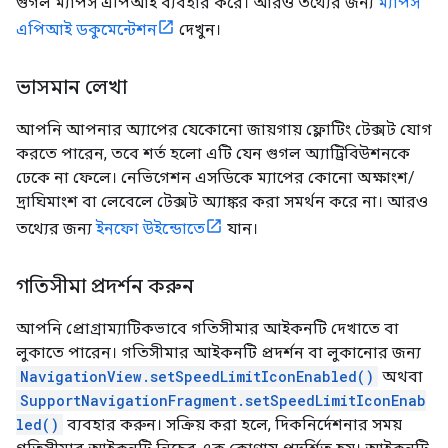
গুগল ম্যাপস এপিআই ব্যবহার করে। আরও তথ্যের জন্য
ম্যাপস
এপিআই ডকুমেন্টেশন
দেখুন।
ভাসমান লেখা
আপনি আপনার অ্যাপের যেকোনো জায়গায় ফ্লোটিং টেক্সট যোগ
করতে পারেন, তবে শর্ত হলো এটি যেন গুগল অ্যাট্রিবিউশনকে
ঢেকে না ফেলে। নেভিগেশন এসডিকে ম্যাপের কোনো অক্ষাংশ/
দ্রাঘিমাংশ বা লেবেলে টেক্সট অ্যাঙ্কর করা সমর্থন করে না। আরও
তথ্যের জন্য
ইনফো উইন্ডোতে
যান।
গতিসীমা প্রদর্শন করুন
আপনি প্রোগ্রাম্যাটিকভাবে গতিসীমার আইকনটি দেখাতে বা
লুকাতে পারেন। গতিসীমার আইকনটি প্রদর্শন বা লুকানোর জন্য
NavigationView.setSpeedLimitIconEnabled()
অথবা
SupportNavigationFragment.setSpeedLimitIconEnab
led()
ব্যবহার করুন। সক্রিয় করা হলে, দিকনির্দেশনার সময়