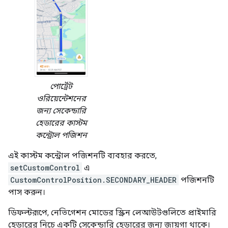
পোর্ট্রেট
ওরিয়েন্টেশনের
জন্য সেকেন্ডারি
হেডারের কাস্টম
কন্ট্রোল পজিশন
এই কাস্টম কন্ট্রোল পজিশনটি ব্যবহার করতে,
setCustomControl
এ
CustomControlPosition.SECONDARY_HEADER
পজিশনটি
পাস করুন।
ডিফল্টরূপে, নেভিগেশন মোডের স্ক্রিন লেআউটগুলিতে প্রাইমারি
হেডারের নিচে একটি সেকেন্ডারি হেডারের জন্য জায়গা থাকে।