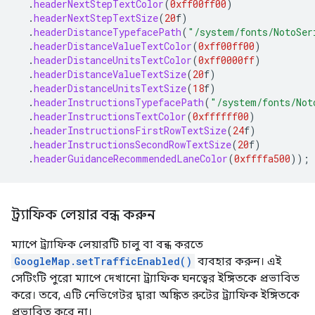
.
headerNextStepTextColor
(
0xff00ff00
)
.
headerNextStepTextSize
(
20
f
)
.
headerDistanceTypefacePath
(
"/system/fonts/NotoSer
.
headerDistanceValueTextColor
(
0xff00ff00
)
.
headerDistanceUnitsTextColor
(
0xff0000ff
)
.
headerDistanceValueTextSize
(
20
f
)
.
headerDistanceUnitsTextSize
(
18
f
)
.
headerInstructionsTypefacePath
(
"/system/fonts/Not
.
headerInstructionsTextColor
(
0xffffff00
)
.
headerInstructionsFirstRowTextSize
(
24
f
)
.
headerInstructionsSecondRowTextSize
(
20
f
)
.
headerGuidanceRecommendedLaneColor
(
0xffffa500
));
ট্র্যাফিক লেয়ার বন্ধ করুন
ম্যাপে ট্র্যাফিক লেয়ারটি চালু বা বন্ধ করতে
GoogleMap.setTrafficEnabled()
ব্যবহার করুন। এই
সেটিংটি পুরো ম্যাপে দেখানো ট্র্যাফিক ঘনত্বের ইঙ্গিতকে প্রভাবিত
করে। তবে, এটি নেভিগেটর দ্বারা অঙ্কিত রুটের ট্র্যাফিক ইঙ্গিতকে
প্রভাবিত করে না।