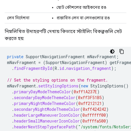
ছোট কৌশলের আইকনের রঙ
লেন নির্দেশনা
প্রস্তাবিত লেন বা লেনগুলোর রঙ
নিম্নলিখিত উদাহরণটি দেখায় কিভাবে স্টাইলিং বিকল্পগুলি সেট
করতে হয়:
private
SupportNavigationFragment
mNavFragment
;
mNavFragment
=
(
SupportNavigationFragment
)
getFragme
.
findFragmentById
(
R
.
id
.
navigation_fragment
);
// Set the styling options on the fragment.
mNavFragment
.
setStylingOptions
(
new
StylingOptions
()
.
primaryDayModeThemeColor
(
0xff1A237E
)
.
secondaryDayModeThemeColor
(
0xff3F51B5
)
.
primaryNightModeThemeColor
(
0xff212121
)
.
secondaryNightModeThemeColor
(
0xff424242
)
.
headerLargeManeuverIconColor
(
0xffffff00
)
.
headerSmallManeuverIconColor
(
0xffffa500
)
.
headerNextStepTypefacePath
(
"/system/fonts/NotoSer