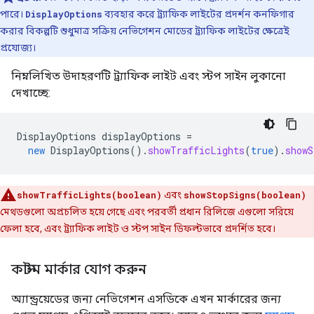
পারে।
DisplayOptions
ব্যবহার করে ট্র্যাফিক লাইটের প্রদর্শন কনফিগার
করার বিকল্পটি শুধুমাত্র সক্রিয় নেভিগেশন মোডের ট্র্যাফিক লাইটের ক্ষেত্রেই
প্রযোজ্য।
নিম্নলিখিত উদাহরণটি ট্র্যাফিক লাইট এবং স্টপ সাইন লুকানো
দেখাচ্ছে:
DisplayOptions
displayOptions
=
new
DisplayOptions
().
showTrafficLights
(
true
).
showS
showTrafficLights(boolean)
এবং
showStopSigns(boolean)
মেথডগুলো অপ্রচলিত হয়ে গেছে এবং পরবর্তী প্রধান রিলিজে এগুলো সরিয়ে
ফেলা হবে, এবং ট্র্যাফিক লাইট ও স্টপ সাইন ডিফল্টভাবে প্রদর্শিত হবে।
কাস্টম মার্কার যোগ করুন
অ্যান্ড্রয়েডের জন্য নেভিগেশন এসডিকে এখন মার্কারের জন্য