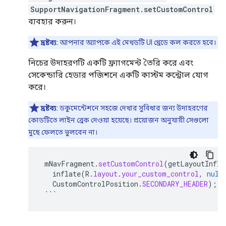
SupportNavigationFragment.setCustomControl
ব্যবহার করুন।
দ্রষ্টব্য:
আপনার অ্যাপকে এই মেথডটি UI থ্রেডে কল করতে হবে।
নিচের উদাহরণটি একটি ফ্র্যাগমেন্ট তৈরি করে এবং
সেকেন্ডারি হেডার পজিশনে একটি কাস্টম কন্ট্রোল যোগ
করে।
দ্রষ্টব্য:
ডকুমেন্টেশনে সহজে দেখার সুবিধার জন্য উদাহরণের
কোডটিতে লাইন ব্রেক দেওয়া হয়েছে। প্রয়োজন অনুযায়ী সেগুলো
মুছে ফেলতে ভুলবেন না।
mNavFragment
.
setCustomControl
(
getLayoutInfla
inflate
(
R
.
layout
.
your_custom_control
,
null
CustomControlPosition
.
SECONDARY_HEADER
);
```