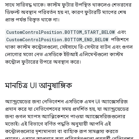
সাথে সারিবদ্ধ থাকে। কাস্টম ফুটার উপস্থিত থাকলেও শেভরনের
ডিফল্ট অবস্থান পরিবর্তন হয় না, কারণ ফুটারটি ম্যাপের শেষ
প্রান্ত পর্যন্ত বিস্তৃত থাকে না।
CustomControlPosition.BOTTOM_START_BELOW
এবং
CustomControlPosition.BOTTOM_END_BELOW
পজিশনে
থাকা কাস্টম কন্ট্রোলগুলো, সেইসাথে রি-সেন্টার বাটন এবং গুগল
লোগোর মতো নেভ এসডিকে ইউআই এলিমেন্টগুলো কাস্টম
কন্ট্রোল ফুটারের উপরে অবস্থান করে।
মানচিত্র UI আনুষাঙ্গিক
অ্যান্ড্রয়েডের জন্য নেভিগেশন এসডিকে এমন UI অ্যাক্সেসরিজ
প্রদান করে যা নেভিগেশনের সময় প্রদর্শিত হয়, যা অ্যান্ড্রয়েডের
জন্য গুগল ম্যাপস অ্যাপ্লিকেশনে পাওয়া অ্যাক্সেসরিজগুলোর
মতোই। এই বিভাগে বর্ণিত পদ্ধতি অনুযায়ী আপনি এই
কন্ট্রোলগুলোর দৃশ্যমানতা বা বাহ্যিক রূপ সামঞ্জস্য করতে
পারেন। এখানে আপনার করা পরিবর্তনগুলো পরবর্তী নেভিগেশন