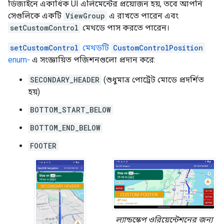
ডিজাইনে একাধিক UI এলিমেন্টের প্রয়োজন হয়, তবে আপনি
সেগুলিকে একটি
ViewGroup
এ রাখতে পারেন এবং
setCustomControl
মেথডে পাস করতে পারেন।
setCustomControl
মেথডটি
CustomControlPosition
enum-
এ সংজ্ঞায়িত পজিশনগুলো প্রদান করে:
SECONDARY_HEADER
(শুধুমাত্র পোর্ট্রেট মোডে প্রদর্শিত
হয়)
BOTTOM_START_BELOW
BOTTOM_END_BELOW
FOOTER
ল্যান্ডস্কেপ ওরিয়েন্টেশনের জন্য