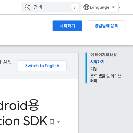
/
시작하기
영업팀에 문의
이 페이지의 내용
 AI 번
시작하기
기능
코드 샘플 및 라이브
러리
droid용
tion SDK
bookmark_border