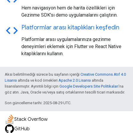
Hem navigasyon hem de harita özellikleri için
Gezinme SDK'sı demo uygulamalarını çalıştırın.
code
Platformlar arası kitaplıkları keşfedin
Platformlar arası uygulamalarınıza gezinme
deneyimleri eklemek için Flutter ve React Native
kitaplıklarını kullanın.
Aksi belirtilmediği sürece bu sayfanın içeriği
Creative Commons Atıf 4.0
Lisansı
altında ve kod örnekleri
Apache 2.0 Lisansı
altında
lisanslanmıştır. Ayrıntılı bilgi için
Google Developers Site Politikaları
'na
göz atın. Java, Oracle ve/veya satış ortaklarının tescilli ticari markasıdır.
Son güncelleme tarihi: 2025-08-29 UTC.
Stack Overflow
GitHub