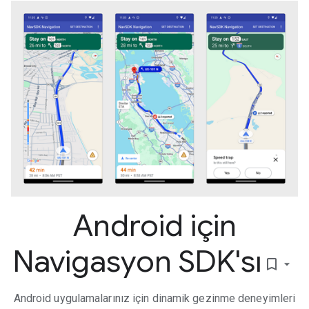
Android için
Navigasyon SDK'sı
bookmark_border
Android uygulamalarınız için dinamik gezinme deneyimleri