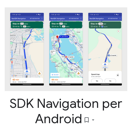
SDK Navigation per
Android
bookmark_border