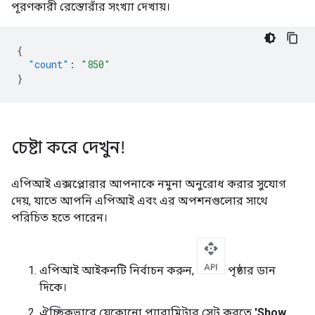
পূরণকারী রেস্তোরাঁর সংখ্যা দেখায়।
{
"count"
:
"850"
}
চেষ্টা করে দেখুন!
এপিআই এক্সপ্লোরার আপনাকে নমুনা অনুরোধ করার সুযোগ
দেয়, যাতে আপনি এপিআই এবং এর অপশনগুলোর সাথে
পরিচিত হতে পারেন।
এপিআই আইকনটি নির্বাচন করুন,
পৃষ্ঠার ডান
দিকে।
ঐচ্ছিকভাবে যেকোনো প্যারামিটার সেট করতে
'Show