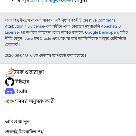
সম্পূর্ণ
এপিআই ডকুমেন্টেশন
দেখুন।
অন্য কিছু উল্লেখ না করা থাকলে, এই পৃষ্ঠার কন্টেন্ট
Creative Commons
Attribution 4.0 License
-এর অধীনে এবং কোডের নমুনাগুলি
Apache 2.0
License
-এর অধীনে লাইসেন্স প্রাপ্ত। আরও জানতে,
Google Developers সাইট
নীতি
দেখুন। Java হল Oracle এবং/অথবা তার অ্যাফিলিয়েট সংস্থার রেজিস্টার্ড
ট্রেডমার্ক।
2026-08-04 UTC-তে শেষবার আপডেট করা হয়েছে।
স্ট্যাক ওভারফ্লো
গিটহাব
বিরোধ
সমস্যা অনুসরণকারী
আরও জানুন
প্রায়শই জিজ্ঞাসিত প্রশ্ন