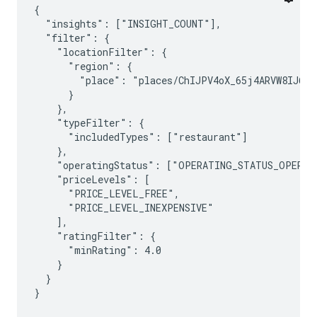
{

  "insights": ["INSIGHT_COUNT"],

  "filter": {

    "locationFilter": {

      "region": {

        "place": "places/ChIJPV4oX_65j4ARVW8IJ6IJU
      }

    },

    "typeFilter": {

      "includedTypes": ["restaurant"]

    },

    "operatingStatus": ["OPERATING_STATUS_OPERATI
    "priceLevels": [

      "PRICE_LEVEL_FREE",

      "PRICE_LEVEL_INEXPENSIVE"

    ],

    "ratingFilter": {

      "minRating": 4.0

    }

  }
