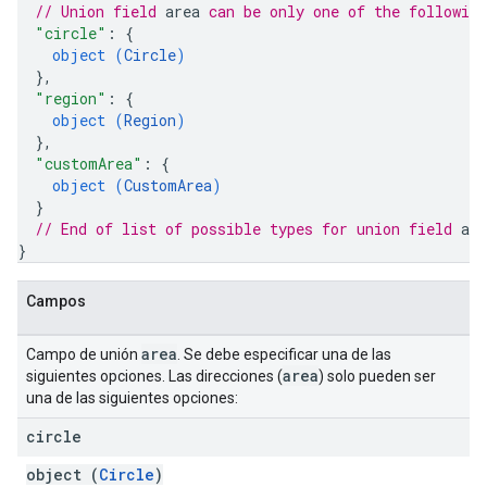
// Union field 
area
 can be only one of the followin
"circle"
: 
{
object (
Circle
)
}
,
"region"
: 
{
object (
Region
)
}
,
"customArea"
: 
{
object (
CustomArea
)
}
// End of list of possible types for union field 
are
}
Campos
area
Campo de unión
. Se debe especificar una de las
area
siguientes opciones. Las direcciones (
) solo pueden ser
una de las siguientes opciones:
circle
object (
Circle
)