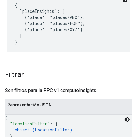
{

  "placeInsights": [

    {"place": "places/ABC"},

    {"place": "places/PQR"},

    {"place": "places/XYZ"}

  ]

Filtrar
Son filtros para la RPC v1.computeInsights.
Representación JSON
{
"locationFilter"
: 
{
object (
LocationFilter
)
}
,