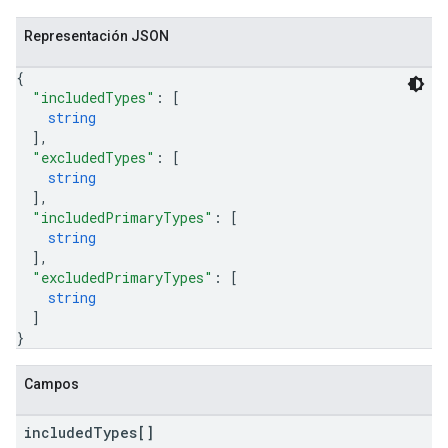
Representación JSON
{
"includedTypes"
: 
[
string
]
,
"excludedTypes"
: 
[
string
]
,
"includedPrimaryTypes"
: 
[
string
]
,
"excludedPrimaryTypes"
: 
[
string
]
}
Campos
included
Types[]