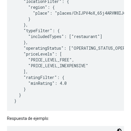
    "locationFilter": {

      "region": {

        "place": "places/ChIJPV4oX_65j4ARVW8IJ6IJU
      }

    },

    "typeFilter": {

      "includedTypes": ["restaurant"]

    },

    "operatingStatus": ["OPERATING_STATUS_OPERATI
    "priceLevels": [

      "PRICE_LEVEL_FREE",

      "PRICE_LEVEL_INEXPENSIVE"

    ],

    "ratingFilter": {

      "minRating": 4.0

    }

  }

Respuesta de ejemplo: