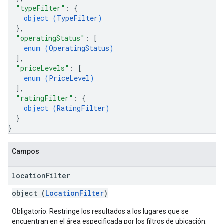
"typeFilter"
: 
{
object (
TypeFilter
)
}
,
"operatingStatus"
: 
[
enum (
OperatingStatus
)
]
,
"priceLevels"
: 
[
enum (
PriceLevel
)
]
,
"ratingFilter"
: 
{
object (
RatingFilter
)
}
}
Campos
location
Filter
object (
LocationFilter
)
Obligatorio. Restringe los resultados a los lugares que se
encuentran en el área especificada por los filtros de ubicación.