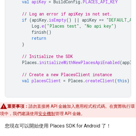
val
apiKey
=
BuildConfig
.
PLACES_API_KEY
// Log an error if apiKey is not set.
if
(
apiKey
.
isEmpty
()
||
apiKey
==
"DEFAULT_AP
Log
.
e
(
"Places test"
,
"No api key"
)
finish
()
return
}
// Initialize the SDK
Places
.
initializeWithNewPlacesApiEnabled
(
appli
// Create a new PlacesClient instance
val
placesClient
=
Places
.
createClient
(
this
)
重要事項：
請勿直接將 API 金鑰加入應用程式程式碼。在實際執行環
境中，我們建議使用
安全機制
管理 API 金鑰。
您現在可以開始使用 Places SDK for Android 了！