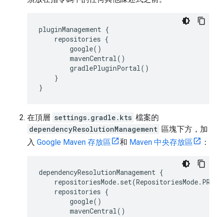
pluginManagement {
repositories {
google()
mavenCentral()
gradlePluginPortal()
}
}
在頂層
settings.gradle.kts
檔案的
dependencyResolutionManagement
區塊下方，加
入
Google Maven 存放區
和
Maven 中央存放區
：
dependencyResolutionManagement {
repositoriesMode.set(RepositoriesMode.PRE
repositories {
google()
mavenCentral()