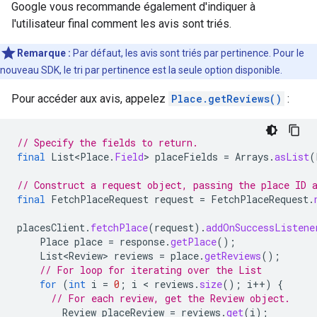
Google vous recommande également d'indiquer à
l'utilisateur final comment les avis sont triés.
Remarque :
Par défaut, les avis sont triés par pertinence. Pour le
nouveau SDK, le tri par pertinence est la seule option disponible.
Pour accéder aux avis, appelez
Place.getReviews()
:
// Specify the fields to return.
final
List<Place
.
Field
>
placeFields
=
Arrays
.
asList
(
// Construct a request object, passing the place ID 
final
FetchPlaceRequest
request
=
FetchPlaceRequest
.
placesClient
.
fetchPlace
(
request
).
addOnSuccessListene
Place
place
=
response
.
getPlace
();
List<Review>
reviews
=
place
.
getReviews
();
// For loop for iterating over the List
for
(
int
i
=
0
;
i
 < 
reviews
.
size
();
i
++
)
{
// For each review, get the Review object.
Review
placeReview
=
reviews
.
get
(
i
);