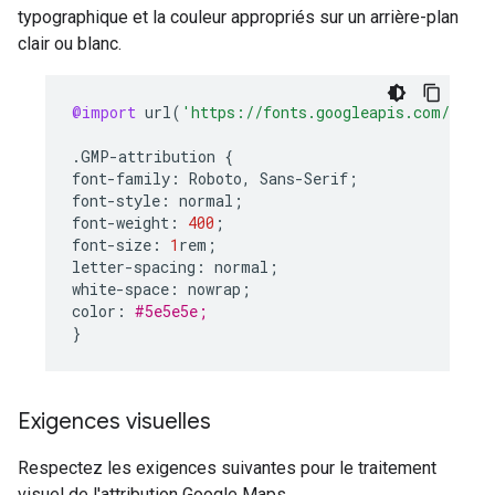
typographique et la couleur appropriés sur un arrière-plan
clair ou blanc.
@import
url
(
'https://fonts.googleapis.com/css2?
.
GMP
-
attribution
{
font
-
family
:
Roboto
,
Sans
-
Serif
;
font
-
style
:
normal
;
font
-
weight
:
400
;
font
-
size
:
1
rem
;
letter
-
spacing
:
normal
;
white
-
space
:
nowrap
;
color
:
#5e5e5e;
}
Exigences visuelles
Respectez les exigences suivantes pour le traitement
visuel de l'attribution Google Maps.