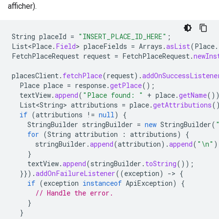
afficher).
String
placeId
=
"INSERT_PLACE_ID_HERE"
;
List<Place
.
Field
>
placeFields
=
Arrays
.
asList
(
Place
.
FetchPlaceRequest
request
=
FetchPlaceRequest
.
newIns
placesClient
.
fetchPlace
(
request
).
addOnSuccessListene
Place
place
=
response
.
getPlace
();
textView
.
append
(
"Place found: "
+
place
.
getName
()
List<String>
attributions
=
place
.
getAttributions
(
if
(
attributions
!=
null
)
{
StringBuilder
stringBuilder
=
new
StringBuilder
(
for
(
String
attribution
:
attributions
)
{
stringBuilder
.
append
(
attribution
).
append
(
"\n"
)
}
textView
.
append
(
stringBuilder
.
toString
());
}}).
addOnFailureListener
((
exception
)
-
>
{
if
(
exception
instanceof
ApiException
)
{
// Handle the error.
}
}