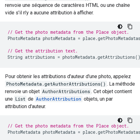
renvoie une séquence de caractères HTML ou une chaîne
vide s'il n'y a aucune attribution à afficher.
// Get the photo metadata from the Place object.
PhotoMetadata
photoMetadata
=
place
.
getPhotoMetadata
// Get the attribution text.
String
attributions
=
photoMetadata
.
getAttributions
(
Pour obtenir les attributions d'auteur d'une photo, appelez
PhotoMetadata.getAuthorAttributions()
. La méthode
renvoie un objet
AuthorAttributions
. Cet objet contient
une
List
de
AuthorAttribution
objets, un par
attribution d'auteur.
// Get the photo metadata from the Place object.
PhotoMetadata
photoMetadata
=
place
.
getPhotoMetadata