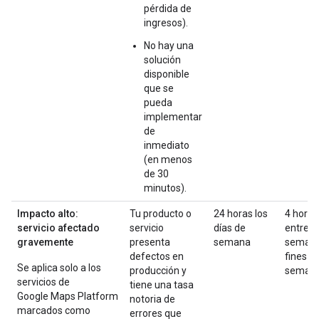
pérdida de
ingresos).
No hay una
solución
disponible
que se
pueda
implementar
de
inmediato
(en menos
de 30
minutos).
Impacto alto:
Tu producto o
24 horas los
4 horas
servicio afectado
servicio
días de
entre
gravemente
presenta
semana
semana
defectos en
fines d
Se aplica solo a los
producción y
seman
servicios de
tiene una tasa
Google Maps Platform
notoria de
marcados como
errores que