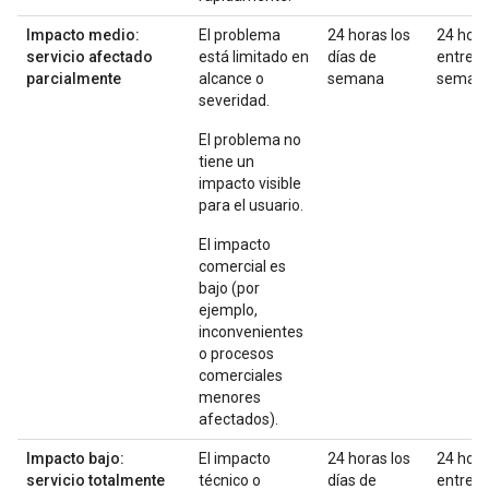
Impacto medio:
El problema
24 horas los
24 hor
servicio afectado
está limitado en
días de
entre
parcialmente
alcance o
semana
seman
severidad.
El problema no
tiene un
impacto visible
para el usuario.
El impacto
comercial es
bajo (por
ejemplo,
inconvenientes
o procesos
comerciales
menores
afectados).
Impacto bajo:
El impacto
24 horas los
24 hor
servicio totalmente
técnico o
días de
entre