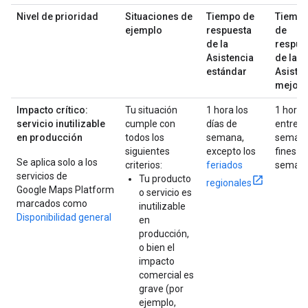
Nivel de prioridad
Situaciones de
Tiempo de
Tiemp
ejemplo
respuesta
de
de la
respue
Asistencia
de la
estándar
Asiste
mejor
Impacto crítico:
Tu situación
1 hora los
1 hora
servicio inutilizable
cumple con
días de
entre
en producción
todos los
semana,
semana
siguientes
excepto los
fines d
Se aplica solo a los
criterios:
feriados
seman
servicios de
Tu producto
regionales
Google Maps Platform
o servicio es
marcados como
inutilizable
Disponibilidad general
en
producción,
o bien el
impacto
comercial es
grave (por
ejemplo,