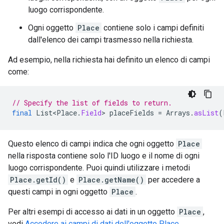
luogo corrispondente.
Ogni oggetto
Place
contiene solo i campi definiti
dall'elenco dei campi trasmesso nella richiesta.
Ad esempio, nella richiesta hai definito un elenco di campi
come:
// Specify the list of fields to return.
final
List<Place
.
Field
>
placeFields
=
Arrays
.
asList
(
Questo elenco di campi indica che ogni oggetto
Place
nella risposta contiene solo l'ID luogo e il nome di ogni
luogo corrispondente. Puoi quindi utilizzare i metodi
Place.getId()
e
Place.getName()
per accedere a
questi campi in ogni oggetto
Place
.
Per altri esempi di accesso ai dati in un oggetto
Place
,
vedi
Accedere ai campi di dati dell'oggetto Place
.