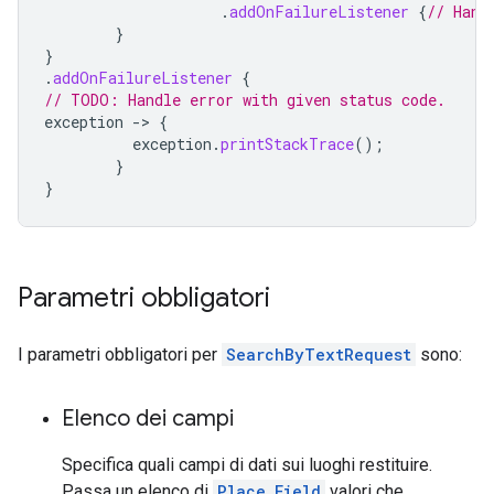
.
addOnFailureListener
{
// Hand
}
}
.
addOnFailureListener
{
// TODO: Handle error with given status code.
exception
-
>
{
exception
.
printStackTrace
();
}
}
Parametri obbligatori
I parametri obbligatori per
SearchByTextRequest
sono:
Elenco dei campi
Specifica quali campi di dati sui luoghi restituire.
Passa un elenco di
Place.Field
valori che