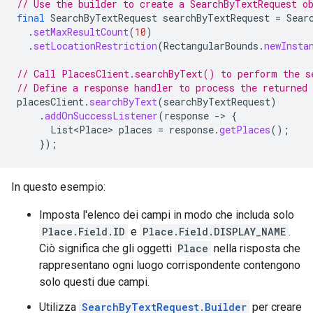
// Use the builder to create a SearchByTextRequest o
final
SearchByTextRequest
searchByTextRequest
=
Sear
.
setMaxResultCount
(
10
)
.
setLocationRestriction
(
RectangularBounds
.
newInsta
// Call PlacesClient.searchByText() to perform the s
// Define a response handler to process the returned
placesClient
.
searchByText
(
searchByTextRequest
)
.
addOnSuccessListener
(
response
->
{
List<Place>
places
=
response
.
getPlaces
();
});
In questo esempio:
Imposta l'elenco dei campi in modo che includa solo
Place.Field.ID
e
Place.Field.DISPLAY_NAME
.
Ciò significa che gli oggetti
Place
nella risposta che
rappresentano ogni luogo corrispondente contengono
solo questi due campi.
Utilizza
SearchByTextRequest.Builder
per creare