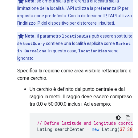
Nota:
se ometti sia la preferenza di località sia la
limitazione della località, l'API utilizza la preferenza IP per
impostazione predefinita. Con la distorsione IP, l'API utilizza
l'indirizzo IP del dispositivo per distorcere i risultati.
Nota
: il parametro
locationBias
può essere sostituito
se
textQuery
contiene una località esplicita come
Market
in Barcelona
. In questo caso,
locationBias
viene
ignorato.
Specifica la regione come area visibile rettangolare o
come cerchio.
Un cerchio è definito dal punto centrale e dal
raggio in metri. Il raggio deve essere compreso
tra 0,0 e 50.000,0 inclusi. Ad esempio:
// Define latitude and longitude coordina
LatLng
searchCenter
=
new
LatLng
(
37.3881