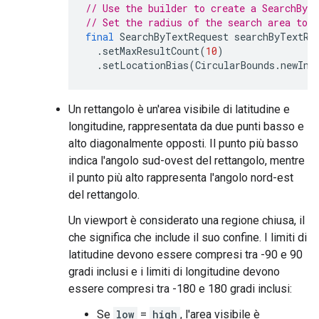
// Use the builder to create a SearchByT
// Set the radius of the search area to 
final
SearchByTextRequest
searchByTextRe
.
setMaxResultCount
(
10
)
.
setLocationBias
(
CircularBounds
.
newIns
Un rettangolo è un'area visibile di latitudine e
longitudine, rappresentata da due punti basso e
alto diagonalmente opposti. Il punto più basso
indica l'angolo sud-ovest del rettangolo, mentre
il punto più alto rappresenta l'angolo nord-est
del rettangolo.
Un viewport è considerato una regione chiusa, il
che significa che include il suo confine. I limiti di
latitudine devono essere compresi tra -90 e 90
gradi inclusi e i limiti di longitudine devono
essere compresi tra -180 e 180 gradi inclusi:
Se
low
=
high
, l'area visibile è