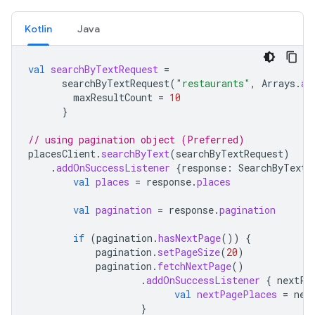
Kotlin
Java
val
searchByTextRequest
=
searchByTextRequest
(
"restaurants"
,
Arrays
.
as
maxResultCount
=
10
}
// using pagination object (Preferred)
placesClient
.
searchByText
(
searchByTextRequest
)
.
addOnSuccessListener
{
response
:
SearchByTextR
val
places
=
response
.
places
val
pagination
=
response
.
pagination
if
(
pagination
.
hasNextPage
())
{
pagination
.
setPageSize
(
20
)
pagination
.
fetchNextPage
()
.
addOnSuccessListener
{
nextPa
val
nextPagePlaces
=
nex
}