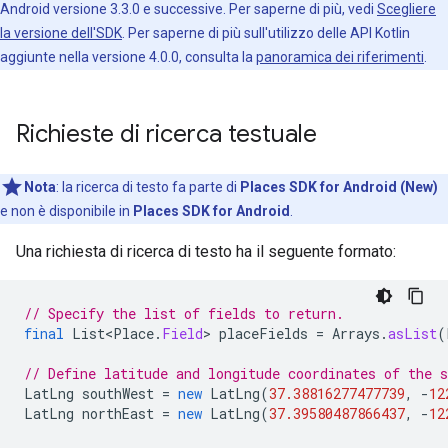
Android versione 3.3.0 e successive. Per saperne di più, vedi
Scegliere
la versione dell'SDK
. Per saperne di più sull'utilizzo delle API Kotlin
aggiunte nella versione 4.0.0, consulta la
panoramica dei riferimenti
.
Richieste di ricerca testuale
Nota
:
la ricerca di testo fa parte di
Places SDK for Android (New)
e non è disponibile in
Places SDK for Android
.
Una richiesta di ricerca di testo ha il seguente formato:
// Specify the list of fields to return.
final
List<Place
.
Field
>
placeFields
=
Arrays
.
asList
(
// Define latitude and longitude coordinates of the s
LatLng
southWest
=
new
LatLng
(
37.38816277477739
,
-
12
LatLng
northEast
=
new
LatLng
(
37.39580487866437
,
-
12