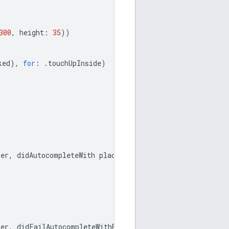
300
,
height
:
35
))
ked
),
for
:
.
touchUpInside
)
ler
,
didAutocompleteWith
place
:
GMSPlace
)
{
ler
,
didFailAutocompleteWithError
error
:
Error
)
{