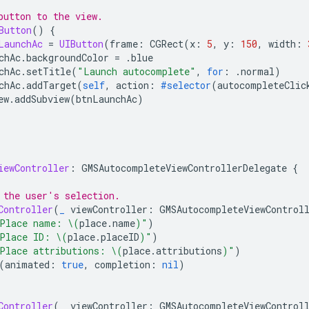
button to the view.
Button
()
{
LaunchAc
=
UIButton
(
frame
:
CGRect
(
x
:
5
,
y
:
150
,
width
:
chAc
.
backgroundColor
=
.
blue
chAc
.
setTitle
(
"Launch autocomplete"
,
for
:
.
normal
)
chAc
.
addTarget
(
self
,
action
:
#selector
(
autocompleteClic
ew
.
addSubview
(
btnLaunchAc
)
iewController
:
GMSAutocompleteViewControllerDelegate
{
 the user's selection.
Controller
(
_
viewController
:
GMSAutocompleteViewControl
Place name: 
\(
place
.
name
)
"
)
Place ID: 
\(
place
.
placeID
)
"
)
Place attributions: 
\(
place
.
attributions
)
"
)
(
animated
:
true
,
completion
:
nil
)
Controller
(
_
viewController
:
GMSAutocompleteViewControl