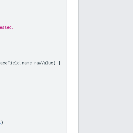
essed.
laceField
.
name
.
rawValue
)
|
l
)