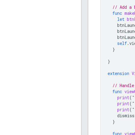
// Add a 
func
make
let
btn
btnLaun
btnLaun
btnLaun
self
.
vi
}
}
extension
V
// Handle
func
view
print
(
"
print
(
"
print
(
"
dismiss
}
func
view