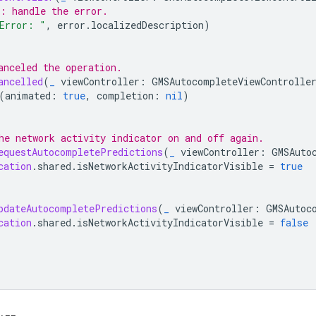
: handle the error.
Error: "
,
error
.
localizedDescription
)
anceled the operation.
ancelled
(
_
viewController
:
GMSAutocompleteViewControlle
(
animated
:
true
,
completion
:
nil
)
he network activity indicator on and off again.
equestAutocompletePredictions
(
_
viewController
:
GMSAuto
cation
.
shared
.
isNetworkActivityIndicatorVisible
=
true
pdateAutocompletePredictions
(
_
viewController
:
GMSAutoc
cation
.
shared
.
isNetworkActivityIndicatorVisible
=
false