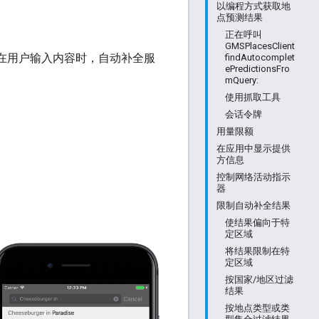
以编程方式获取地
点预测结果
正在呼叫
GMSPlacesClient
结果。在用户输入内容时，自动补全服
findAutocomplet
ePredictionsFro
mQuery:
使用抓取工具
会话令牌
用量限额
在应用中显示提供
方信息
控制网络活动指示
器
限制自动补全结果
使结果偏向于特
定区域
将结果限制在特
定区域
按国家/地区过滤
结果
按地点类型或类