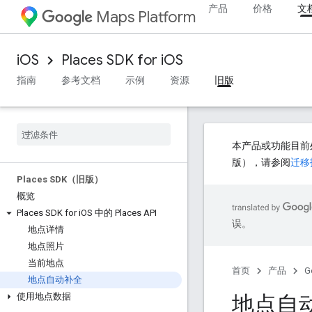
产品
价格
文
Maps Platform
iOS
Places SDK for iOS
指南
参考文档
示例
资源
旧版
本产品或功能目前
版），请参阅
迁移
Places SDK（旧版）
概览
Places SDK for i
OS 中的 Places API
误。
地点详情
地点照片
当前地点
首页
产品
G
地点自动补全
地点自
使用地点数据