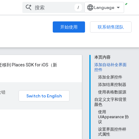
/
开始使用
联系销售团队
本页内容
到 Places SDK for iOS（新
添加自动补全界面
控件
添加全屏控件
添加结果控制器
含错
使用表格数据源
自定义文字和背景
颜色
使用
UIAppearance 协
议
设置界面控件样
式属性