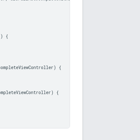
r
)
{
completeViewController
)
{
ompleteViewController
)
{