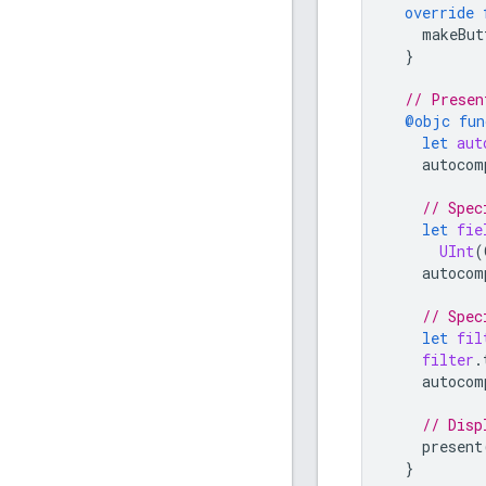
override
makeBut
}
// Presen
@objc
fun
let
aut
autocom
// Spec
let
fie
UInt
(
autocom
// Spec
let
fil
filter
.
autocom
// Disp
present
}