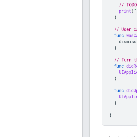
// TODO
print
(
"
}
// User c
func
wasC
dismiss
}
// Turn t
func
didR
UIAppli
}
func
didU
UIAppli
}
}