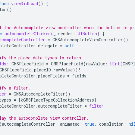
func
viewDidLoad
()
{
ton
()
t the Autocomplete view controller when the button is pr
c
autocompleteClicked
(
_
sender
:
UIButton
)
{
ocompleteController
=
GMSAutocompleteViewController
()
pleteController
.
delegate
=
self
ify the place data types to return.
lds
:
GMSPlaceField
=
GMSPlaceField
(
rawValue
:
UInt
(
GMSP
GMSPlaceField
.
placeID
.
rawValue
))
!
pleteController
.
placeFields
=
fields
ify a filter.
ter
=
GMSAutocompleteFilter
()
types
=
[
kGMSPlaceTypeCollectionAddress
]
pleteController
.
autocompleteFilter
=
filter
lay the autocomplete view controller.
(
autocompleteController
,
animated
:
true
,
completion
:
ni