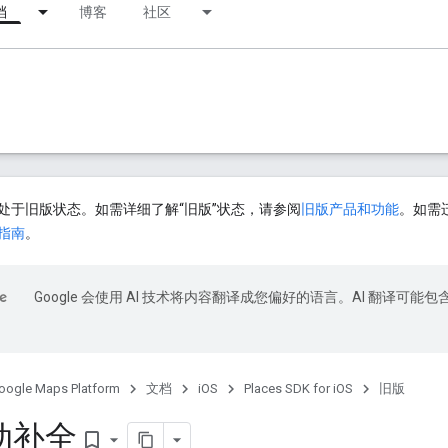
档
博客
社区
处于旧版状态。如需详细了解“旧版”状态，请参阅
旧版产品和功能
。如需迁移
指南
。
Google 会使用 AI 技术将内容翻译成您偏好的语言。AI 翻译可能包
oogle Maps Platform
文档
iOS
Places SDK for iOS
旧版
动补全
bookmark_border