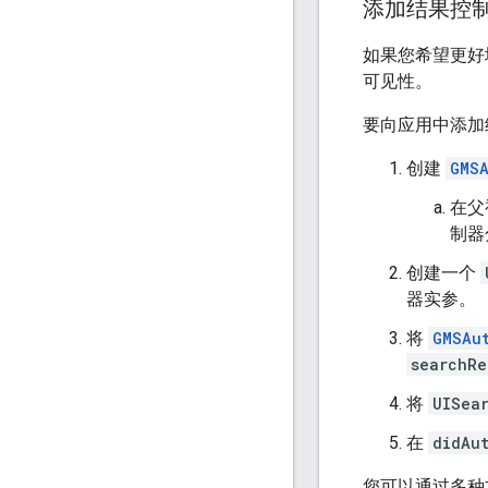
添加结果控
如果您希望更好
可见性。
要向应用中添加
创建
GMSA
在父
制器
创建一个
器实参。
将
GMSAu
searchRe
将
UISea
在
didAu
您可以通过多种