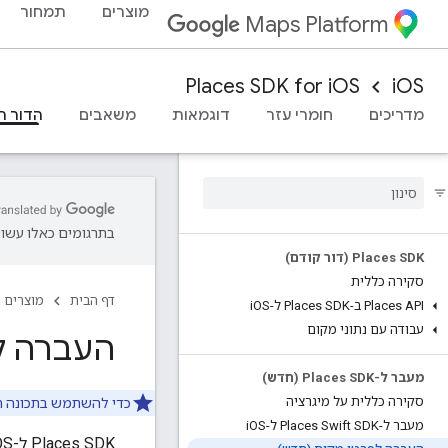
מוצרים
תמחור
Maps Platform
Places SDK for iOS
iOS
מדריכים
חומרי עזר
דוגמאות
משאבים
הדור ה
בתרגומים כאלו עשויו
Places SDK (דור קודם)
סקירה כללית
דף הבית
מוצרים
Places API ב-Places SDK ל-i
OS
עבודה עם נתוני מקום
העברה ל
מעבר ל-Places SDK (חדש)
סקירה כללית על מיגרציה
כדי להשתמש בתכונה הזו, צריך להפעיל את Places API (חדש), ה
מעבר ל-Places Swift SDK ל-i
OS
‫Places SDK ל-iOS תומך ב-