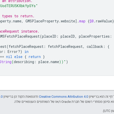
 an attribution.
9UodTERU5KXbkYpSYs"
 types to return.
operty
.
name
,
GMSPlaceProperty
.
website
].
map
{
$0
.
rawValue
}
aceRequest instance.
GMSFetchPlaceRequest
(
placeID
:
placeID
,
placeProperties
:
uest
(
fetchPlaceRequest
:
fetchPlaceRequest
,
callback
:
{
or
:
Error
?)
in
==
nil
else
{
return
}
String
(
describing
:
place
.
name
))
"
)
דף זה הוא ברישיון
Creative Commons Attribution 4.0
ודוגמאות הקוד הן ברישיון
.0