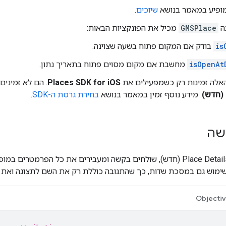
מופיע במאמר בנושא
שיוכים
.
ה
GMSPlace
מכיל את הפונקציות הבאות:
is
בודק אם המקום פתוח בשעה שצוינה.
isOpenAt
מחשבת אם מקום מסוים פתוח בתאריך נתון.
האלה זמינות רק כשמפעילים את
Places SDK for iOS
. הם לא זמיני
. מידע נוסף זמין במאמר בנושא
בחירת גרסת ה-SDK
.
שה
שימוש גם במסכת שדות, כך שהתגובה כוללת רק את השם לתצוגה ואת
Objecti