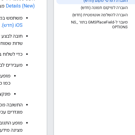
העברה לפרטי מקום (חדש)
Details (New)
מבצ
העברה למיקום תמונה (חדש)
העברה להשלמה אוטומטית (חדש)
משתמש במודל ת
מעבר ל-GMSPlace
Field בתור NS
_
iOS (חדש)
.
OPTIONS
חובה לבצע א
שדות שמוחזר
כדי לשלוח 
מעבירים לב
מופע 
כמו מ
פונקצ
התשובה מכי
מוגדרים עכש
מופע התגוב
מציגה מידע 