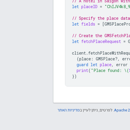
// A hotel in Saigon with
let
placeID
=
"ChIJV4k8_
// Specify the place data
let
fields
=
[
GMSPlacePr
// Create the GMSFetchPl
let
fetchPlaceRequest
=
client
.
fetchPlaceWithReq
(
place
:
GMSPlace
?,
err
guard
let
place
,
error
print
(
"Place found: 
\(
})
Apache 2
. לפרטים, ניתן לעיין ב
מדיניות האתר