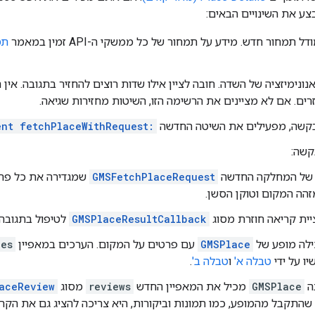
ע את השינויים הבאים:
מחור חדש. מידע על תמחור של כל ממשקי ה-API זמין במאמר
נונימיזציה של השדה. חובה לציין אילו שדות רוצים להחזיר בתגובה. אי
ים. אם לא מציינים את הרשימה הזו, השיטות מחזירות שגיאה.
בקשה, מפעילים את השיטה החדשה
ent fetchPlaceWithRequest:
קשה:
של המחלקה החדשה
GMSFetchPlaceRequest
שמגדירה את כל פר
זהה המקום וטוקן הסשן.
יית קריאה חוזרת מסוג
GMSPlaceResultCallback
לטיפול בתגובה.
לה מופע של
GMSPlace
עם פרטים על המקום. הערכים במאפיין
pes
יו על ידי
טבלה א'
ו
טבלה ב'
.
ה
GMSPlace
מכיל את המאפיין החדש
reviews
מסוג
aceReview
שהתקבל מהמופע, כמו תמונות וביקורות, היא צריכה להציג גם את הקרד