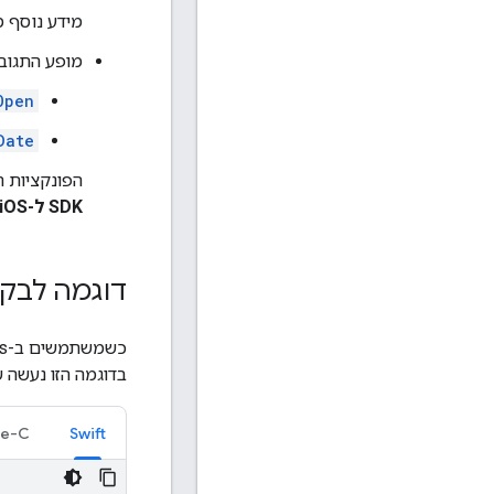
מידע נוסף 
מופע התגוב
Open
Date
הפונקציות 
SDK ל-iOS (חדש)
דוגמה לבק
כשמשתמשים ב-Place Details (חדש), שולחים בקשה ומעבירים את כל הפרמטרים במופע
בדוגמה הזו נעשה 
ve-C
Swift