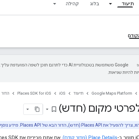
תיעוד
בלוג
קהילה
קודם
‫Google משתמשת בטכנולוגיית AI כדי לתרגם תוכן לשפה המועדפת עליך.
ת להיות שגיאות.
Google Maps Platform
תיעוד
iOS
Places SDK for iOS
הדור 
פרטי מקום (חדש)
bookmark_border
דור הבא של Places API. מידע נוסף מופיע במאמר בנושא
Place Details (מדור קודם)
. אם אתם מכירים את Places SDK ל-iOS (מדור ישן),