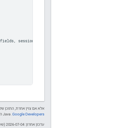
fields
,
sessionToken
:
nil
)
אלא אם צוין אחרת, התוכן של 
Google Developers‏
.‏ Java הוא סימן מסחרי רשום של חברת Oracle ו/או של השותפים העצמאיים שלה.
עדכון אחרון: 2026-07-04 (שעון UTC).