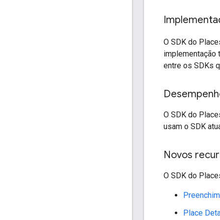
Implementad
O SDK do Places
implementação t
entre os SDKs q
Desempenho
O SDK do Places
usam o SDK atua
Novos recur
O SDK do Places
Preenchim
Place Deta