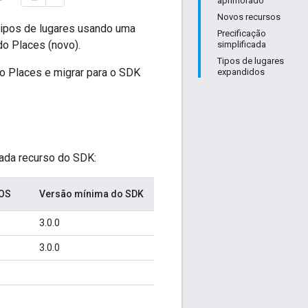
aprimorado
Novos recursos
tipos de lugares usando uma
Precificação
do Places (novo).
simplificada
Tipos de lugares
do Places e migrar para o SDK
expandidos
cada recurso do SDK:
iOS
Versão mínima do SDK
3.0.0
3.0.0