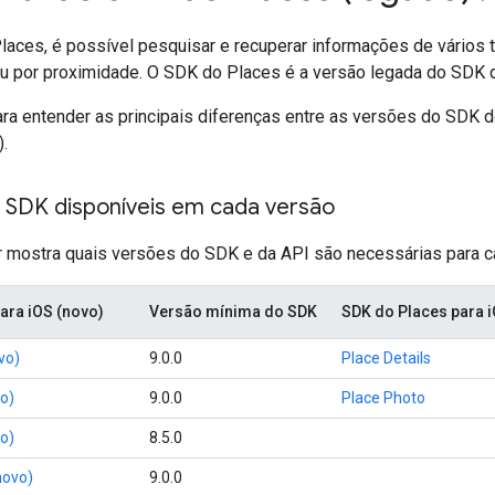
aces, é possível pesquisar e recuperar informações de vários 
 ou por proximidade. O SDK do Places é a versão legada do SDK 
ara entender as principais diferenças entre as versões do SDK 
.
 SDK disponíveis em cada versão
ir mostra quais versões do SDK e da API são necessárias para 
ara iOS (novo)
Versão mínima do SDK
SDK do Places para 
vo)
9.0.0
Place Details
o)
9.0.0
Place Photo
o)
8.5.0
novo)
9.0.0