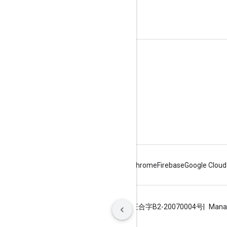
tag google-maps.
Saiba mais
Perguntas frequentes
Seletor de API
Localizador de IDs de lugares
SDK do Maps para iOS
Android
Chrome
Firebase
Google Cloud
Termos de Serviço
Privacidade
ICP证合字B2-20070004号
Mana