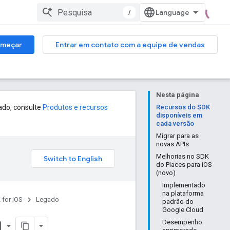
/
meçar
Entrar em contato com a equipe de vendas
Nesta página
ado, consulte
Produtos e recursos
Recursos do SDK
disponíveis em
cada versão
Migrar para as
novas APIs
Melhorias no SDK
do Places para iOS
(novo)
Implementado
na plataforma
 for iOS
Legado
padrão do
Google Cloud
Desempenho
order