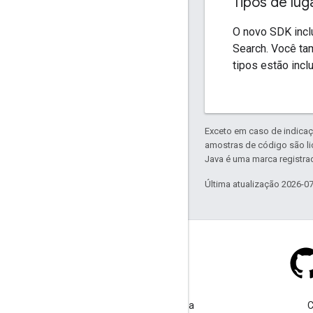
Tipos de lu
O novo SDK inclu
Search. Você ta
tipos estão incl
Exceto em caso de indicaç
amostras de código são l
Java é uma marca registrad
Última atualização 2026-0
Stack Overflow
Faça uma pergunta usando a
C