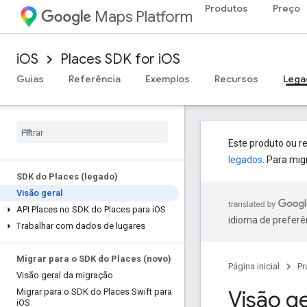
Produtos
Preço
Maps Platform
iOS
Places SDK for iOS
Guias
Referência
Exemplos
Recursos
Lega
Este produto ou r
legados
. Para mig
SDK do Places (legado)
Visão geral
API Places no SDK do Places para i
OS
idioma de preferê
Trabalhar com dados de lugares
Migrar para o SDK do Places (novo)
Página inicial
Pr
Visão geral da migração
Visão g
Migrar para o SDK do Places Swift para
i
OS