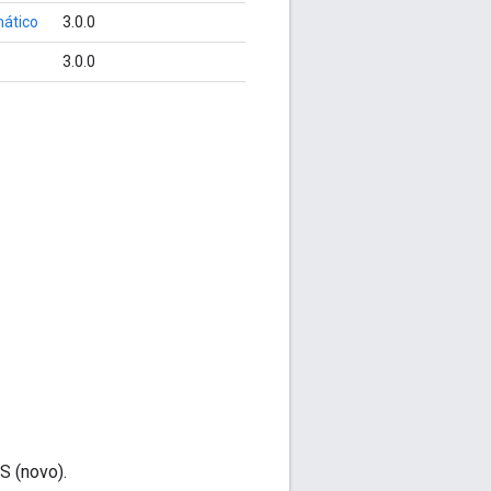
ático
3.0.0
3.0.0
S (novo).