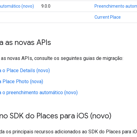
utomático (novo)
9.0.0
Preenchimento autom
Current Place
a as novas APIs
a as novas APIs, consulte os seguintes guias de migração:
a o Place Details (novo)
a Place Photo (nova)
a o preenchimento automático (novo)
no SDK do Places para i
OS (novo)
da os principais recursos adicionados ao SDK do Places para iO