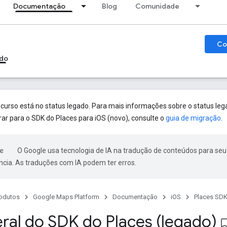
Documentação
Blog
Comunidade
Co
do
ecurso está no status legado. Para mais informações sobre o status leg
rar para o SDK do Places para iOS (novo), consulte o
guia de migração
.
O Google usa tecnologia de IA na tradução de conteúdos para seu
ncia. As traduções com IA podem ter erros.
odutos
Google Maps Platform
Documentação
iOS
Places SDK
eral do SDK do Places (legado)
bookmark_b