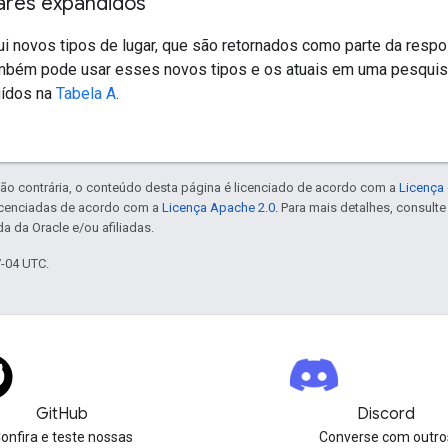
gares expandidos
i novos tipos de lugar, que são retornados como parte da respo
mbém pode usar esses novos tipos e os atuais em uma pesquis
uídos na
Tabela A
.
ão contrária, o conteúdo desta página é licenciado de acordo com a
Licença 
icenciadas de acordo com a
Licença Apache 2.0
. Para mais detalhes, consult
a da Oracle e/ou afiliadas.
7-04 UTC.
GitHub
Discord
onfira e teste nossas
Converse com outro