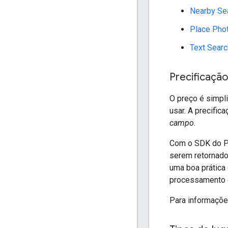
Nearby Sea
Place Pho
Text Searc
Precificação
O preço é simpl
usar. A precifi
campo
.
Com o SDK do Pl
serem retornado
uma boa prática 
processamento 
Para informaçõe