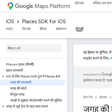
प्रॉडक्ट
कीमत तय कर
Maps Platform
iOS
Places SDK for iOS
गाइड
रेफ़रंस
सैंपल
संसाधन
लेगसी
यह प्रॉडक्ट या सुविधा, ल
माइग्रेट करने के लिए,
म
Places SDK (लेगसी)
खास जानकारी
i
OS के लिए Places SDK टूल में Places API
इस्तेमाल करता है. एआई 
जगह की जानकारी
जगह की फ़ोटो
मौजूदा जगह
होम पेज
प्रॉडक्ट
जगहों के सुझाव ऑटोकंप्लीट करने की सुविधा
जगह की 
जगह से जुड़े डेटा के साथ काम करना