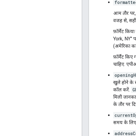
formatte
आम तौर पर, य
वजह से, सही 
फ़ॉर्मैट किय
York, NY" पत
(अमेरिका का
फ़ॉर्मैट किए
चाहिए. एपीआई 
openingH
खुले होने के
कॉल करें.
G
मिली जानकार
के तौर पर द
currentO
समय के लिए 
addressC