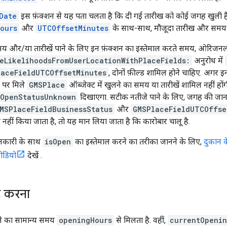
Date
इस फ़ंक्शन से यह पता चलता है कि दी गई तारीख को कोई जगह खुली है
ours
और
UTCOffsetMinutes
के साथ-साथ, मौजूदा तारीख और समय 
य और/या तारीखें पाने के लिए इन फ़ंक्शन का इस्तेमाल करते समय, ओरिज
eLikelihoodsFromUserLocationWithPlaceFields:
अनुरोध में
laceFieldUTCOffsetMinutes
, दोनों फ़ील्ड शामिल होने चाहिए. अगर इनम
र पर मिले
GMSPlace
ऑब्जेक्ट में खुलने का समय या तारीखें शामिल नहीं हों
OpenStatusUnknown
दिखाएगा. सटीक नतीजे पाने के लिए, जगह की ज
MSPlaceFieldBusinessStatus
और
GMSPlaceFieldUTCOffse
हीं किया जाता है, तो यह मान लिया जाता है कि कारोबार चालू है.
नकारी के साथ
isOpen
का इस्तेमाल करने का तरीका जानने के लिए,
दुकान क
वीडियो
देखें .
ट करना
ोने का सामान्य समय
openingHours
से मिलता है. वहीं,
currentOpenin