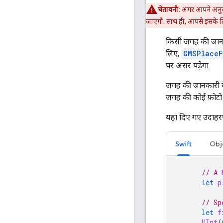
चेतावनी:
अगर आपने अनुरोध
जाएगी. साथ ही, आपसे इसके लि
किसी जगह की जानक
लिए,
GMSPlaceF
पर असर पड़ेगा.
जगह की जानकारी के 
जगह की कोई फ़ोटो नह
यहां दिए गए उदाहरण 
Swift
Obj
// A 
let
p
// Sp
let
f
UInt
(