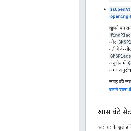
isOpenAt
openingH
खुलने का सम
findPlac
और
GMSP
नतीजे के तौ
GMSPlace
अनुरोध में
G
अगर अनुरोध न
जगह की जा
बताने वाला 
खास घंटे से
कारोबार के खुले ह