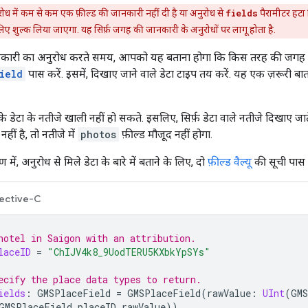
 में कम से कम एक फ़ील्ड की जानकारी नहीं दी है या अनुरोध से
fields
पैरामीटर हटा 
ए शुल्क लिया जाएगा. यह सिर्फ़ जगह की जानकारी के अनुरोधों पर लागू होता है.
ारी का अनुरोध करते समय, आपको यह बताना होगा कि किस तरह की जगह की
ield
पास करें. इसमें, दिखाए जाने वाले डेटा टाइप तय करें. यह एक ज़रूरी बात
डेटा के नतीजे खाली नहीं हो सकते. इसलिए, सिर्फ़ डेटा वाले नतीजे दिखाए जा
ीं है, तो नतीजे में
photos
फ़ील्ड मौजूद नहीं होगा.
में, अनुरोध से मिले डेटा के बारे में बताने के लिए, दो
फ़ील्ड वैल्यू
की सूची पास 
ective-C
hotel in Saigon with an attribution.
laceID
=
"ChIJV4k8_9UodTERU5KXbkYpSYs"
ecify the place data types to return.
ields
:
GMSPlaceField
=
GMSPlaceField
(
rawValue
:
UInt
(
GMS
GMSPlaceField
.
placeID
.
rawValue
))