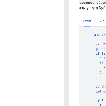
secondaryOpe
अगर इन खास दिनों 
Swift
Obj
func
ex
// Ch
guard
if
le
gua
if
/
}
}
// Ch
let
p
if
!
p
for