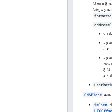
दिखाता है. इ
लिए, यह पता 
formatte
addressC
पते के
यह ज़
में शा
यह ज़
संख्य
है. क
बाद क
userRati
GMSPlace
क्लास 
isOpen
से
UTCOffse