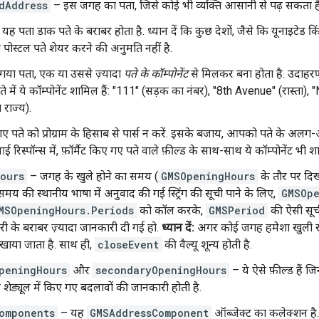
dAddress
– इस जगह का पता, जिसे कोई भी व्यक्ति आसानी से पढ़ सकता है
ह पता डाक पते के बराबर होता है. ध्यान दें कि कुछ देशों, जैसे कि यूनाइटेड किंग
पोस्टल पते शेयर करने की अनुमति नहीं है.
ा गया पता, एक या उससे ज़्यादा
पते के कॉम्पोनेंट
से मिलकर बना होता है. उदाह
े में ये कॉम्पोनेंट शामिल हैं: "111" (सड़क का नंबर), "8th Avenue" (रास्ता
 राज्य).
 गए पते को प्रोग्राम के हिसाब से पार्स न करें. इसके बजाय, आपको पते के अलग
रिस्पॉन्स में, फ़ॉर्मैट किए गए पते वाले फ़ील्ड के साथ-साथ ये कॉम्पोनेंट भी शाम
ours
– जगह के खुले होने का समय (
GMSOpeningHours
के तौर पर दिखा
 समय की स्थानीय भाषा में अनुवाद की गई स्ट्रिंग की सूची पाने के लिए,
GMSOp
MSOpeningHours.Periods
को कॉल करके,
GMSPeriod
की ऐसी सूची
ी के बराबर ज़्यादा जानकारी दी गई हो.
ध्यान दें:
अगर कोई जगह हमेशा खुली रह
िखाया जाता है. साथ ही,
closeEvent
की वैल्यू शून्य होती है.
peningHours
और
secondaryOpeningHours
– ये ऐसे फ़ील्ड हैं 
शेड्यूल में किए गए बदलावों की जानकारी होती है.
omponents
– यह
GMSAddressComponent
ऑब्जेक्ट का कलेक्शन है.