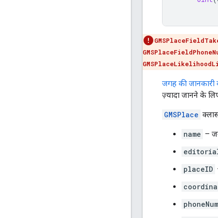
GMSPlaceFieldTak
GMSPlaceFieldPhoneN
GMSPlaceLikelihoodL
जगह की जानकारी वा
ज़्यादा जानने के ल
GMSPlace
क्लास
name
– जग
editoria
placeID
–
coordina
phoneNu