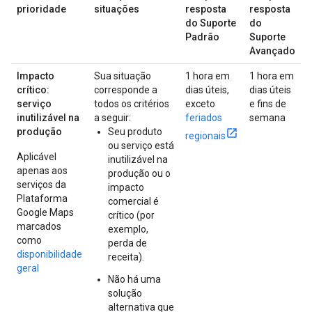
prioridade
situações
resposta
resposta
do Suporte
do
Padrão
Suporte
Avançado
Impacto
Sua situação
1 hora em
1 hora em
crítico:
corresponde a
dias úteis,
dias úteis
serviço
todos os critérios
exceto
e fins de
inutilizável na
a seguir:
feriados
semana
produção
Seu produto
regionais
ou serviço está
Aplicável
inutilizável na
apenas aos
produção ou o
serviços da
impacto
Plataforma
comercial é
Google Maps
crítico (por
marcados
exemplo,
como
perda de
disponibilidade
receita).
geral
Não há uma
solução
alternativa que