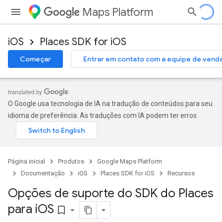
Maps Platform
iOS
Places SDK for iOS
Começar
Entrar em contato com a equipe de vend
O Google usa tecnologia de IA na tradução de conteúdos para seu
idioma de preferência. As traduções com IA podem ter erros.
Página inicial
Produtos
Google Maps Platform
Documentação
iOS
Places SDK for iOS
Recursos
Opções de suporte do SDK do Places
para i
OS
bookmark_border