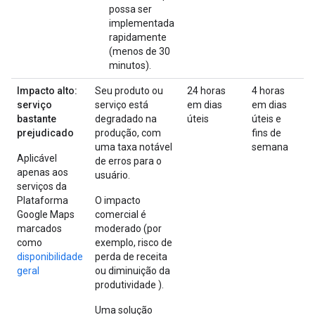
possa ser
implementada
rapidamente
(menos de 30
minutos).
Impacto alto:
Seu produto ou
24 horas
4 horas
serviço
serviço está
em dias
em dias
bastante
degradado na
úteis
úteis e
prejudicado
produção, com
fins de
uma taxa notável
semana
Aplicável
de erros para o
apenas aos
usuário.
serviços da
Plataforma
O impacto
Google Maps
comercial é
marcados
moderado (por
como
exemplo, risco de
disponibilidade
perda de receita
geral
ou diminuição da
produtividade ).
Uma solução