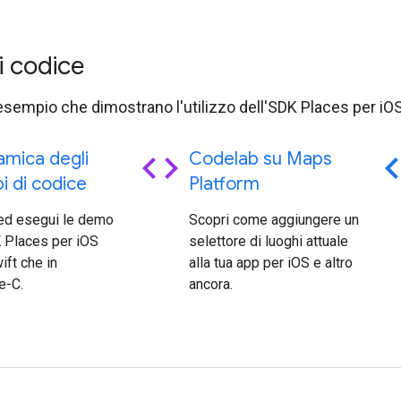
i codice
esempio che dimostrano l'utilizzo dell'SDK Places per iOS
code
c
amica degli
Codelab su Maps
 di codice
Platform
 ed esegui le demo
Scopri come aggiungere un
 Places per iOS
selettore di luoghi attuale
ift che in
alla tua app per iOS e altro
e-C.
ancora.