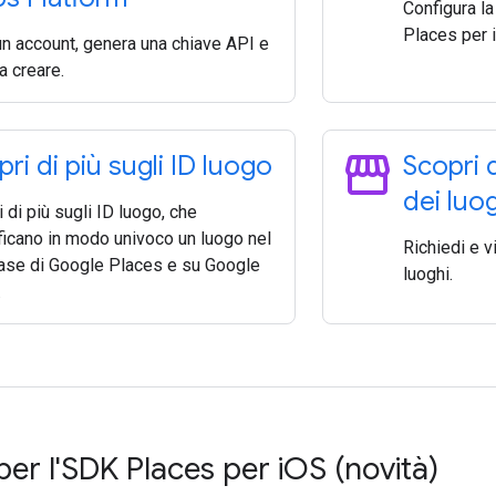
Configura la
Places per 
un account, genera una chiave API e
 a creare.
storefront
ri di più sugli ID luogo
Scopri d
dei luo
 di più sugli ID luogo, che
ficano in modo univoco un luogo nel
Richiedi e vi
ase di Google Places e su Google
luoghi.
.
per l'SDK Places per i
OS (novità)