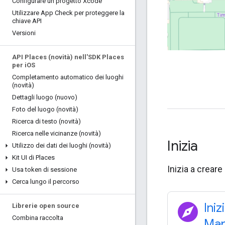
Configurare un progetto Xcode
Utilizzare App Check per proteggere la
chiave API
Versioni
API Places (novità) nell'SDK Places
per i
OS
Completamento automatico dei luoghi
(novità)
Dettagli luogo (nuovo)
Foto del luogo (novità)
Ricerca di testo (novità)
Ricerca nelle vicinanze (novità)
Inizia
Utilizzo dei dati dei luoghi (novità)
Kit UI di Places
Inizia a crear
Usa token di sessione
Cerca lungo il percorso
explore
Iniz
Librerie open source
Combina raccolta
Map