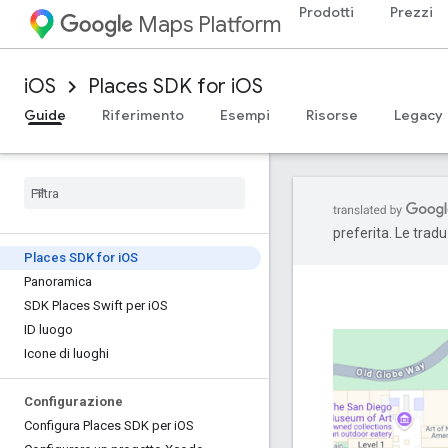
Prodotti
Prezzi
Maps Platform
iOS
Places SDK for iOS
Guide
Riferimento
Esempi
Risorse
Legacy
preferita. Le trad
Places SDK for i
OS
Panoramica
SDK Places Swift per i
OS
ID luogo
Icone di luoghi
Configurazione
Configura Places SDK per i
OS