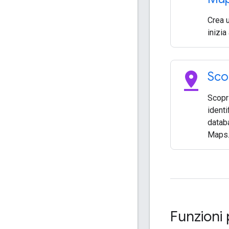
Crea 
inizia
pin_drop
Scop
Scopri
identi
datab
Maps
Funzioni 