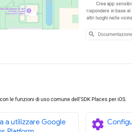
Crea app sensibil
rispondere in base al c
altri luoghi nelle vici
e con le funzioni di uso comune dell'SDK Places per iOS.
settings
ia a utilizzare Google
Configu
s Platform