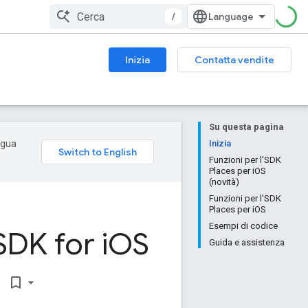
/
Inizia
Contatta vendite
Su questa pagina
ingua
Inizia
Funzioni per l'SDK
Places per iOS
(novità)
Funzioni per l'SDK
Places per iOS
Esempi di codice
SDK for i
OS
Guida e assistenza
bookmark_border