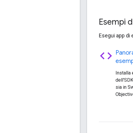
Esempi d
Esegui app di 
code
Panor
esempi
Installa
dell'SDK
sia in Sw
Objectiv