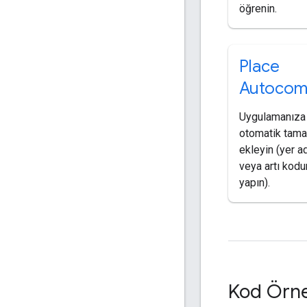
öğrenin.
Place
Autocom
Uygulamanıza
otomatik tama
ekleyin (yer a
veya artı kod
yapın).
Kod Örne