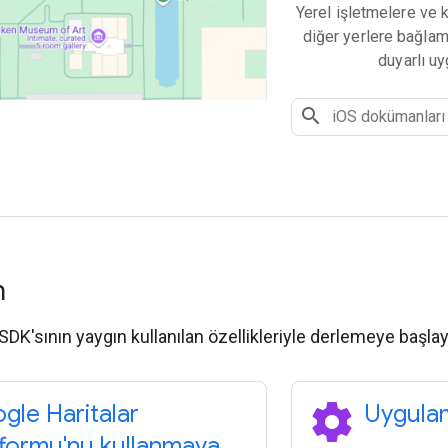
Yerel işletmelere ve k
diğer yerlere bağlam
duyarlı uy
n
 SDK'sının yaygın kullanılan özellikleriyle derlemeye başlay
settings
gle Haritalar
Uygulam
tformu'nu kullanmaya