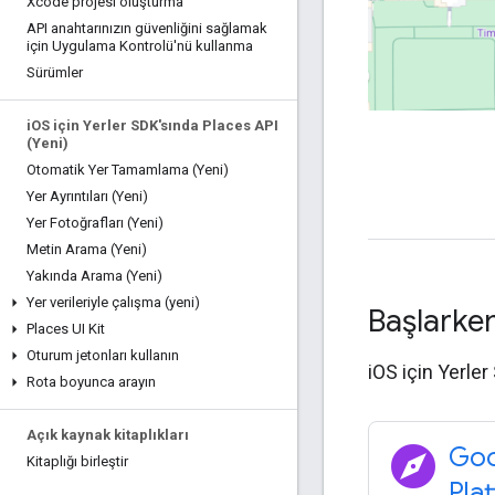
Xcode projesi oluşturma
API anahtarınızın güvenliğini sağlamak
için Uygulama Kontrolü'nü kullanma
Sürümler
i
OS için Yerler SDK'sında Places API
(Yeni)
Otomatik Yer Tamamlama (Yeni)
Yer Ayrıntıları (Yeni)
Yer Fotoğrafları (Yeni)
Metin Arama (Yeni)
Yakında Arama (Yeni)
Yer verileriyle çalışma (yeni)
Başlarke
Places UI Kit
Oturum jetonları kullanın
iOS için Yerler
Rota boyunca arayın
Açık kaynak kitaplıkları
explore
Goo
Kitaplığı birleştir
Pla