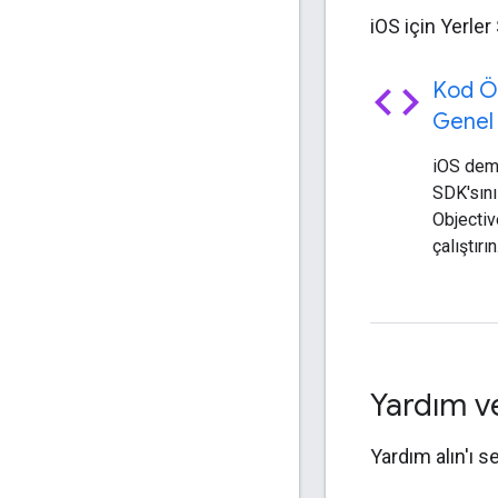
iOS için Yerler
code
Kod Ö
Genel 
iOS demo
SDK'sın
Objectiv
çalıştırın
Yardım v
Yardım alın'ı s