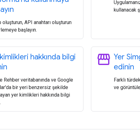
Uygulamanızı
layın
kullanacak ş
oluşturun, API anahtarı oluşturun
rlemeye başlayın.
storefront
kimlikleri hakkında bilgi
Yer Simg
nin
edinin
e Rehber veritabanında ve Google
Farklı türdek
lar'da bir yeri benzersiz şekilde
ve görüntüle
ayan yer kimlikleri hakkında bilgi
.