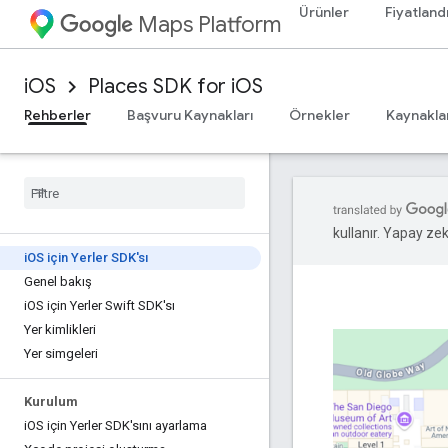
Ürünler
Fiyatland
Maps Platform
iOS
Places SDK for iOS
Rehberler
Başvuru Kaynakları
Örnekler
Kaynakla
kullanır. Yapay zeka
i
OS için Yerler SDK'sı
Genel bakış
i
OS için Yerler Swift SDK'sı
Yer kimlikleri
Yer simgeleri
Kurulum
i
OS için Yerler SDK'sını ayarlama