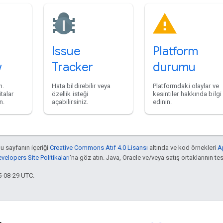
Issue
Platform
w
Tracker
durumu
n.
Hata bildirebilir veya
Platformdaki olaylar ve
talar
özellik isteği
kesintiler hakkında bilgi
n.
açabilirsiniz.
edinin.
bu sayfanın içeriği
Creative Commons Atıf 4.0 Lisansı
altında ve kod örnekleri
A
elopers Site Politikaları
'na göz atın. Java, Oracle ve/veya satış ortaklarının tesc
5-08-29 UTC.