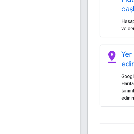
baş
Hesap 
ve de
pin_drop
Yer 
edi
Googl
Harita
tanıml
edinin