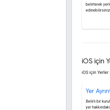
belirterek yerl
edinebilirsiniz
i
OS için Y
iOS için Yerler
Yer Ayrınt
Belirli bir kur
yer hakkındaki 