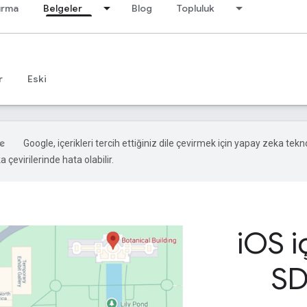
ırma
Belgeler
Blog
Topluluk
r
Eski
Google, içerikleri tercih ettiğiniz dile çevirmek için yapay zeka tekno
 çevirilerinde hata olabilir.
i
OS i
SD