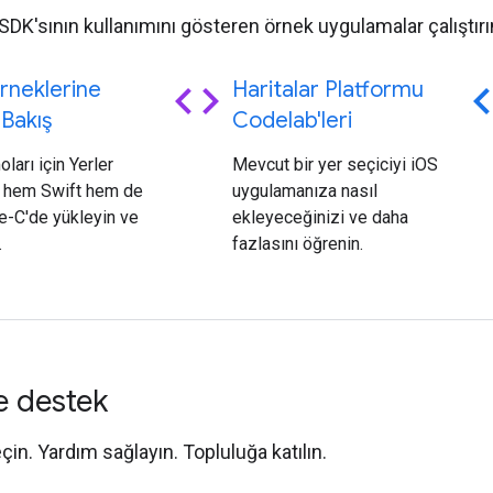
 SDK'sının kullanımını gösteren örnek uygulamalar çalıştırı
code
c
rneklerine
Haritalar Platformu
Bakış
Codelab'leri
ları için Yerler
Mevcut bir yer seçiciyi iOS
ı hem Swift hem de
uygulamanıza nasıl
e-C'de yükleyin ve
ekleyeceğinizi ve daha
.
fazlasını öğrenin.
e destek
eçin. Yardım sağlayın. Topluluğa katılın.