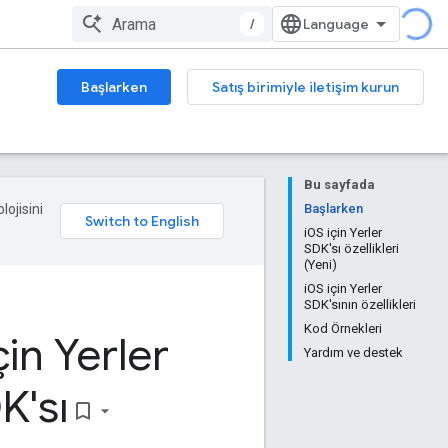
/
Başlarken
Satış birimiyle iletişim kurun
Bu sayfada
lojisini
Başlarken
iOS için Yerler
SDK'sı özellikleri
(Yeni)
iOS için Yerler
SDK'sının özellikleri
Kod Örnekleri
çin Yerler
Yardım ve destek
K'sı
bookmark_border