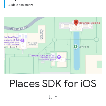
Guida e assistenza
Places SDK for i
OS
bookmark_border